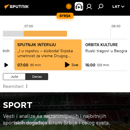
LAT
Srbija
07:00
08:00
SPUTNJIK INTERVJU
ORBITA KULTURE
hodnih
„I u ropstvu – sloboda! Srpska
Ruski tragovi u Beograd
umetnost za vreme Drugog
svetskog rata“
live
07:00
16:00
30 min
120 min
Juče
Danas
Reemiteri
SPORT
Vesti i analize sa najzanimljivijih i najbitnijih
sportskih događaja širom Srbije i celog sveta.