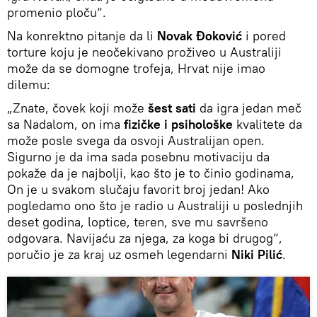
promenio ploču“.
Na konrektno pitanje da li
Novak Đoković
i pored
torture koju je neočekivano proživeo u Australiji
može da se domogne trofeja, Hrvat nije imao
dilemu:
„Znate, čovek koji može
šest sati
da igra jedan meč
sa Nadalom, on ima
fizičke i psihološke
kvalitete da
može posle svega da osvoji Australijan open.
Sigurno je da ima sada posebnu motivaciju da
pokaže da je najbolji, kao što je to činio godinama,
On je u svakom slučaju favorit broj jedan! Ako
pogledamo ono što je radio u Australiji u poslednjih
deset godina, loptice, teren, sve mu savršeno
odgovara. Navijaću za njega, za koga bi drugog“,
poručio je za kraj uz osmeh legendarni
Niki Pilić
.