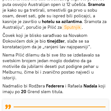
puta osvojio Australijan open iz 12 učešća.
Sramota
je kako su ga tretirali, smestivši ga prvo u sobu
osam, devet sati, gde su ispred bili policajci, a
kasnije je završio u
hotelu sa azilantima
. Sramota za
Australiju“, poručio je Pilić za
 Sputnjik
.
Čovek koji je blisko sarađivao sa Novakom
Đokovićem dok je bio
tinejdžer
, slaže se sa
konstatacijom da je „ranjeni lav najopasniji“.
Nema Pilić dilemu da bi sve što se izdešavalo sa
svetskim brojem jedan moglo dodatno da ga
motiviše da jubilarni deseti put podigne pehar u
Melburnu, čime bi i zvanično postao najveći u
istoriji.
Nadmašio bi Rodžera
Federera
i Rafaela
Nadala
koji
imaju po
20
Grend slem titula.