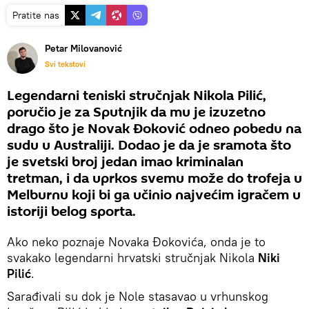
Pratite nas
Petar Milovanović
Svi tekstovi
Legendarni teniski stručnjak Nikola Pilić,
poručio je za Sputnjik da mu je izuzetno
drago što je Novak Đoković odneo pobedu na
sudu u Australiji. Dodao je da je sramota što
je svetski broj jedan imao kriminalan
tretman, i da uprkos svemu može do trofeja u
Melburnu koji bi ga učinio najvećim igračem u
istoriji belog sporta.
Ako neko poznaje Novaka Đokovića, onda je to
svakako legendarni hrvatski stručnjak Nikola
Niki
Pilić
.
Sarađivali su dok je Nole stasavao u vrhunskog