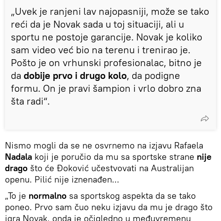
„Uvek je ranjeni lav najopasniji, može se tako
reći da je Novak sada u toj situaciji, ali u
sportu ne postoje garancije. Novak je koliko
sam video već bio na terenu i trenirao je.
Pošto je on vrhunski profesionalac, bitno je
da
dobije prvo i drugo kolo
, da podigne
formu. On je pravi šampion i vrlo dobro zna
šta radi“.
Nismo mogli da se ne osvrnemo na izjavu Rafaela
Nadala
koji je poručio da mu sa sportske strane
nije
drago
što će Đoković učestvovati na Australijan
openu. Pilić nije iznenađen...
„To je
normalno
sa sportskog aspekta da se tako
poneo. Prvo sam čuo neku izjavu da mu je drago što
igra Novak, onda je očigledno u međuvremenu