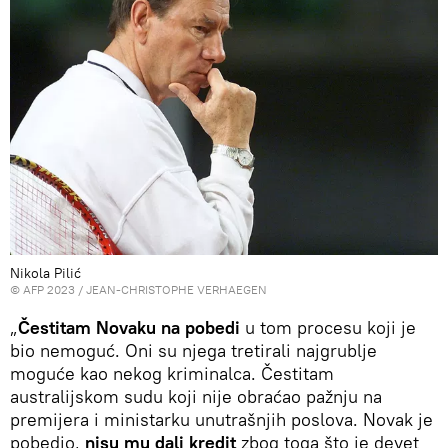
Nikola Pilić
© AFP 2023 / JEAN-CHRISTOPHE VERHAEGEN
„
Čestitam Novaku na pobedi
u tom procesu koji je
bio nemoguć. Oni su njega tretirali najgrublje
moguće kao nekog kriminalca. Čestitam
australijskom sudu koji nije obraćao pažnju na
premijera i ministarku unutrašnjih poslova. Novak je
pobedio,
nisu mu dali kredit
zbog toga što je devet