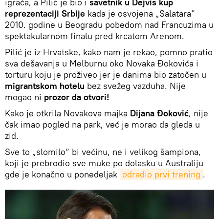
igrača, a Pilić je bio i
savetnik u Dejvis kup
reprezentaciji Srbije
kada je osvojena „Salatara“
2010. godine u Beogradu pobedom nad Francuzima u
spektakularnom finalu pred krcatom Arenom.
Pilić je iz Hrvatske, kako nam je rekao, pomno pratio
sva dešavanja u Melburnu oko Novaka Đokovića i
torturu koju je proživeo jer je danima bio zatočen u
migrantskom hotelu
bez svežeg vazduha. Nije
mogao ni
prozor da otvori!
Kako je otkrila Novakova majka
Dijana Đoković
, nije
čak imao pogled na park, već je morao da gleda u
zid.
Sve to „slomilo“ bi većinu, ne i velikog šampiona,
koji je prebrodio sve muke po dolasku u Australiju
gde je konačno u ponedeljak
odradio prvi trening
.