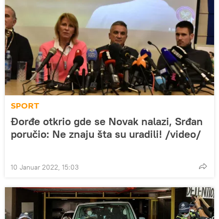
SPORT
Đorđe otkrio gde se Novak nalazi, Srđan
poručio: Ne znaju šta su uradili! /video/
10 Januar 2022, 15:03