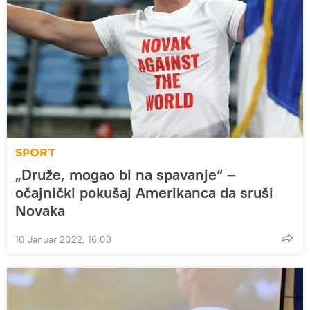
SPORT
„Druže, mogao bi na spavanje“ –
očajnički pokušaj Amerikanca da sruši
Novaka
10 Januar 2022, 16:03