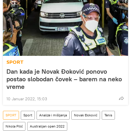
SPORT
Dan kada je Novak Đoković ponovo
postao slobodan čovek – barem na neko
vreme
10 Januar 2022, 15:03
SPORT
Sport
Analize i mišljenja
Novak Đoković
Tenis
Nikola Pilić
Australijan open 2022