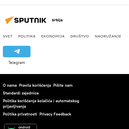
Srbija
SVET
POLITIKA
EKONOMIJA
DRUŠTVO
NAORUŽANJE
Telegram
O nama
Pravila korišćenja
Pišite nam
Standardi zajednice
Politika korišćenja kolačića i automatskog
prijavljivanja
Politika privatnosti
Privacy Feedback