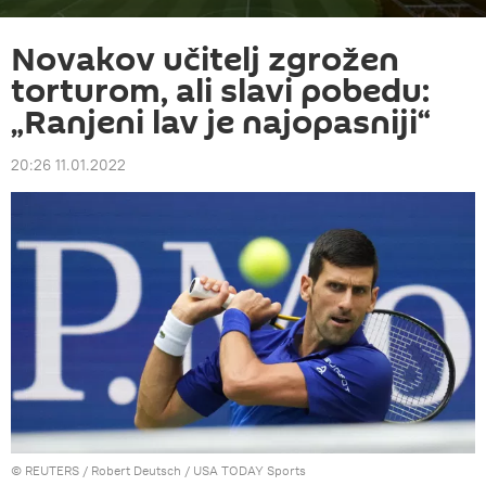
Novakov učitelj zgrožen
torturom, ali slavi pobedu:
„Ranjeni lav je najopasniji“
20:26 11.01.2022
©
REUTERS
/ Robert Deutsch / USA TODAY Sports