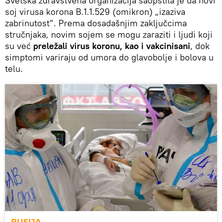
Svetska zdravstvena organizacija saopštila je da novi
soj virusa korona B.1.1.529 (omikron) „izaziva
zabrinutost“. Prema dosadašnjim zaključcima
stručnjaka, novim sojem se mogu zaraziti i ljudi koji
su već
preležali virus koronu, kao i vakcinisani
, dok
simptomi variraju od umora do glavobolje i bolova u
telu.
RUSIJA