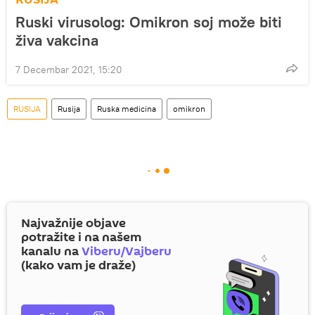
Ruski virusolog: Omikron soj može biti
živa vakcina
7 Decembar 2021, 15:20
RUSIJA
Rusija
Ruska medicina
omikron
Najvažnije objave
potražite i na našem
kanalu na
Viberu/Vajberu
(kako vam je draže)