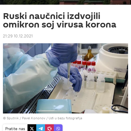
Ruski naučnici izdvojili
omikron soj virusa korona
21:29 10.12.2021
© Sputnik / Pavel Kononov
/
Uđi u bazu fotografija
Pratite nas