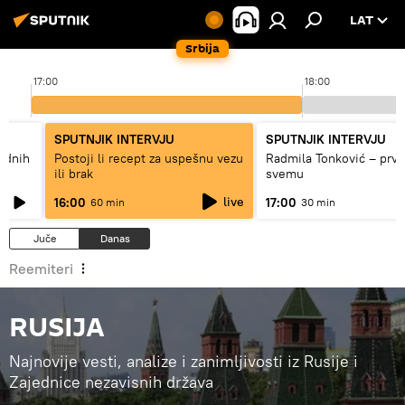
LAT
Srbija
17:00
18:00
SPUTNJIK INTERVJU
SPUTNJIK INTERVJU
hodnih
Postoji li recept za uspešnu vezu
Radmila Tonković – prva
ili brak
svemu
live
16:00
17:00
60 min
30 min
Juče
Danas
Reemiteri
RUSIJA
Najnovije vesti, analize i zanimljivosti iz Rusije i
Zajednice nezavisnih država