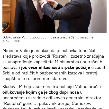
Odlikovanje Vulinu zbog doprinosa u unapređenju saradnje
© Foto : MUP
Ministar Vulin je istakao da je nabavka tehničkih
sredstava koje proizvodi "Rosteh" izuzetno značajna
za unapređenje kapaciteta Ministarstva unutrašnjih
poslova
i još veće efikasnosti srpske policije
u zaštiti
Srbije od različitih bezbednosnih izazova i pretnji,
saopštilo je resorno ministarstvo.
Kladov i Mihejev su ministru policije Vulinu uručili
odlikovanje kojim ga je zbog doprinosa
u
unapređenju saradnje odlikovao generalni direktor
"Rosteha" general pukovnik Sergej Čemezov,
dugogodišnji blizak prijatelj i saradnik predsednika