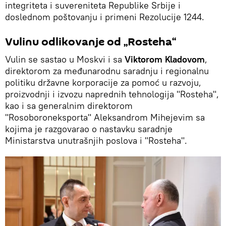
integriteta i suvereniteta Republike Srbije i
doslednom poštovanju i primeni Rezolucije 1244.
Vulinu odlikovanje od „Rosteha“
Vulin se sastao u Moskvi i sa
Viktorom Kladovom
,
direktorom za međunarodnu saradnju i regionalnu
politiku državne korporacije za pomoć u razvoju,
proizvodnji i izvozu naprednih tehnologija "Rosteha",
kao i sa generalnim direktorom
"Rosoboroneksporta" Aleksandrom Mihejevim sa
kojima je razgovarao o nastavku saradnje
Ministarstva unutrašnjih poslova i "Rosteha".