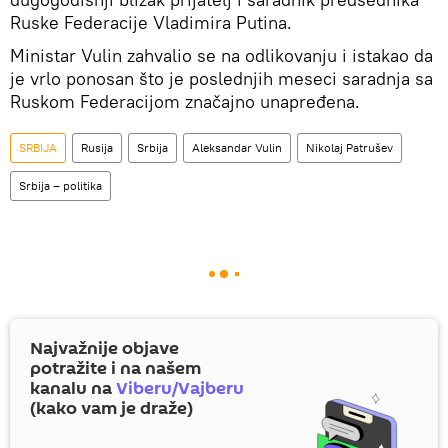
Ruske Federacije Vladimira Putina.
Ministar Vulin zahvalio se na odlikovanju i istakao da
je vrlo ponosan što je poslednjih meseci saradnja sa
Ruskom Federacijom značajno unapređena.
SRBIJA
Rusija
Srbija
Aleksandar Vulin
Nikolaj Patrušev
Srbija – politika
Najvažnije objave
potražite i na našem
kanalu na
Viberu/Vajberu
(kako vam je draže)