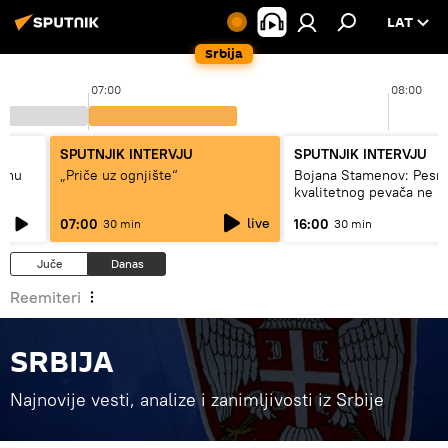
LAT
Srbija
07:00
08:00
SPUTNJIK INTERVJU
SPUTNJIK INTERVJU
adnu
„Priče uz ognjište“
Bojana Stamenov: Pesm
kvalitetnog pevača ne 
dugo da živi
live
07:00
16:00
30 min
30 min
Juče
Danas
Reemiteri
SRBIJA
Najnovije vesti, analize i zanimljivosti iz Srbije