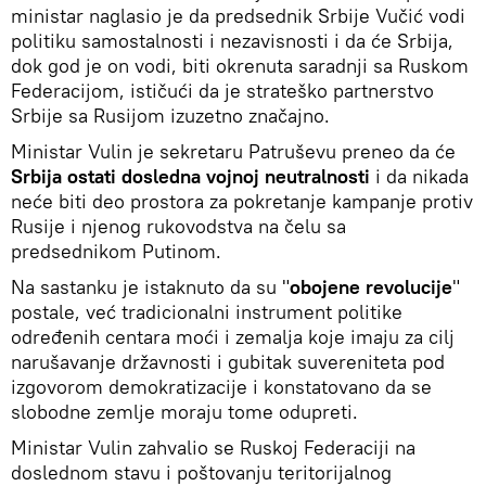
ministar naglasio je da predsednik Srbije Vučić vodi
politiku samostalnosti i nezavisnosti i da će Srbija,
dok god je on vodi, biti okrenuta saradnji sa Ruskom
Federacijom, ističući da je strateško partnerstvo
Srbije sa Rusijom izuzetno značajno.
Ministar Vulin je sekretaru Patruševu preneo da će
Srbija ostati dosledna vojnoj neutralnosti
i da nikada
neće biti deo prostora za pokretanje kampanje protiv
Rusije i njenog rukovodstva na čelu sa
predsednikom Putinom.
Na sastanku je istaknuto da su "
obojene revolucije
"
postale, već tradicionalni instrument politike
određenih centara moći i zemalja koje imaju za cilj
narušavanje državnosti i gubitak suvereniteta pod
izgovorom demokratizacije i konstatovano da se
slobodne zemlje moraju tome odupreti.
Ministar Vulin zahvalio se Ruskoj Federaciji na
doslednom stavu i poštovanju teritorijalnog