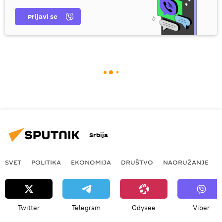
Prijavi se
Srbija
SVET
POLITIKA
EKONOMIJA
DRUŠTVO
NAORUŽANJE
Twitter
Telegram
Odysee
Viber