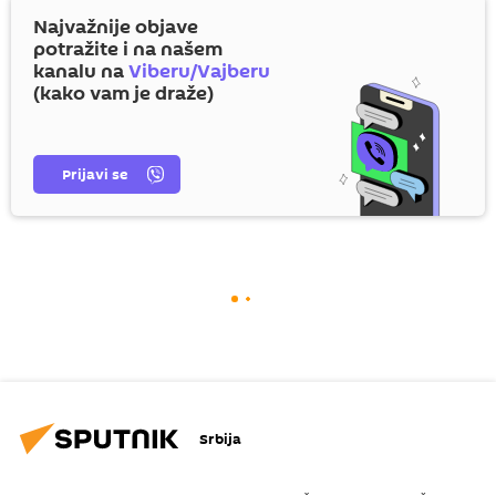
Najvažnije objave
potražite i na našem
kanalu na
Viberu/Vajberu
(kako vam je draže)
Prijavi se
Srbija