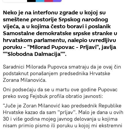
Neko je na interfonu zgrade u kojoj su
smeštene prostorije Srpskog narodnog
vijeća, a u kojima često boravi i poslanik
Samostalne demokratske srpske stranke u
hrvatskom parlamentu, nalepio uvredljivu
poruku - ''Milorad Pupovac - Prljavi'', javlja
''''Slobodna Dalmacija''''.
Saradnici Milorada Pupovca smatraju da je ovaj čin
podstaknut ponašanjem predsednika Hrvatske
Zorana Milanovića.
Oni podsećaju da se u martu ove godine Pupovac
preko svog Fejsbuk profila obratio javnosti:
"Juče je Zoran Milanović kao predsednik Republike
Hrvatske kazao da sam ''prljav''. Malo je dana u ovih
30 i više godina mojeg javnog delovanja u kojima
nisam primio pismo ili poruku u kojoj mi ekstremni