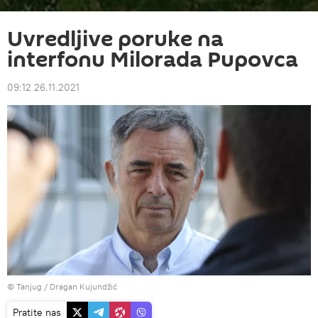
Uvredljive poruke na
interfonu Milorada Pupovca
09:12 26.11.2021
© Tanjug / Dragan Kujundžić
Pratite nas