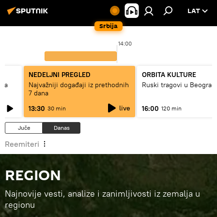
LAT
Srbija
14:00
NEDELJNI PREGLED
ORBITA KULTURE
ska
Najvažniji događaji iz prethodnih
Ruski tragovi u Beograd
7 dana
live
13:30
16:00
30 min
120 min
Juče
Danas
Reemiteri
REGION
Najnovije vesti, analize i zanimljivosti iz zemalja u
regionu