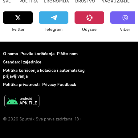
SVET
POLITIKA
EKONOMIJA
DRUŠTVO
NAORUŽANJE
Twitter
Telegram
Odysee
Viber
O nama
Pravila korišćenja
Pišite nam
Standardi zajednice
Politika korišćenja kolačića i automatskog
prijavljivanja
Politika privatnosti
Privacy Feedback
© 2026 Sputnik Sva prava zadržana. 18+