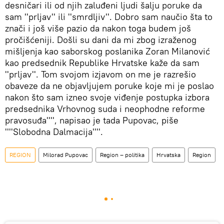
desničari ili od njih zaluđeni ljudi šalju poruke da
sam ''prljav'' ili ''smrdljiv''. Dobro sam naučio šta to
znači i još više pazio da nakon toga budem još
pročišćeniji. Došli su dani da mi zbog izraženog
mišljenja kao saborskog poslanika Zoran Milanović
kao predsednik Republike Hrvatske kaže da sam
''prljav''. Tom svojom izjavom on me je razrešio
obaveze da ne objavljujem poruke koje mi je poslao
nakon što sam izneo svoje viđenje postupka izbora
predsednika Vrhovnog suda i neophodne reforme
pravosuđa'''', napisao je tada Pupovac, piše
''''Slobodna Dalmacija''''.
REGION
Milorad Pupovac
Region – politika
Hrvatska
Region