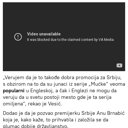
„Verujem da je to takođe dobra promocija za Srbiju,
s obzirom na to da su junaci iz serije „Mućke“ veoma
popularni
u Engleskoj, a čak i Englezi ne mogu da
veruju da u svetu postoji mesto gde je ta serija
omiljena“, rekao je Vesić.
Dodao je da je pozvao premijerku Srbije Anu Brnabić
koja je, kako kaže, to prihvatila i založila se da
glumac dobije državljanstvo.