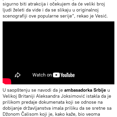
sigurno biti atrakcija i očekujem da će veliki broj
ljudi želeti da vide i da se slikaju u originalnoj
scenografiji ove popularne serije“, rekao je Vesić.
U saopštenju se navodi da je
ambasadorka Srbije
u
Velikoj Britaniji Aleksandra Joksimović istakla da je
prilikom predaje dokumenata koji se odnose na
dobijanje državljanstva imala priliku da se sretne sa
Džonom Čalisom koji je, kako kaže, bio veoma