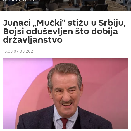
Junaci „Mućki“ stižu u Srbiju,
Bojsi oduševljen što dobija
državljanstvo
16:39 07.09.2021