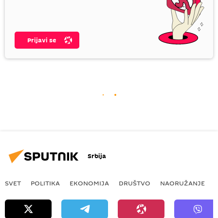
Prijavi se
Srbija
SVET
POLITIKA
EKONOMIJA
DRUŠTVO
NAORUŽANJE