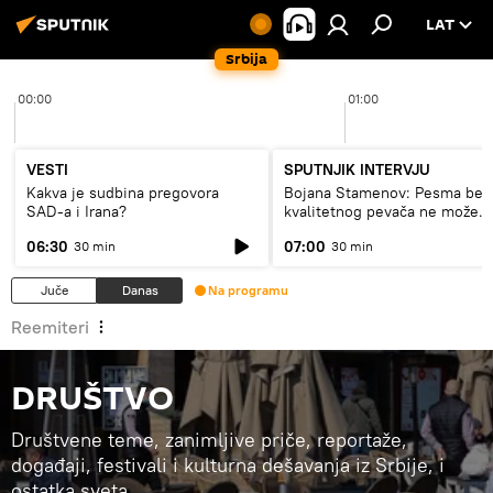
LAT
Srbija
00:00
01:00
VESTI
SPUTNJIK INTERVJU
Kakva je sudbina pregovora
Bojana Stamenov: Pesma bez
SAD-a i Irana?
kvalitetnog pevača ne može
dugo da živi
06:30
07:00
30 min
30 min
Juče
Danas
Na programu
Reemiteri
DRUŠTVO
Društvene teme, zanimljive priče, reportaže,
događaji, festivali i kulturna dešavanja iz Srbije, i
ostatka sveta