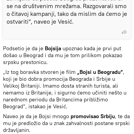
se na društvenim mrežama. Razgovarali smo
o čitavoj kampanji, tako da mislim da ćemo je
ostvariti“, naveo je Vesić.
Podsetio je da je
Bojsija
upoznao kada je prvi put
došao u Beograd i da mu je tom prilikom pokazao
srpsku prestonicu.
„Iz tog boravka stvoren je film
„Bojsi u Beogradu“
,
koji je bio dobra promocija Beograda i Srbije u
Velikoj Britaniji. Imamo dosta stranih turista, ali
nemamo iz Britanije, i sigurno ćemo učiniti nešto u
narednom periodu da Britancima približimo
Beograd“, istakao je Vesić.
Naveo je da je Bojsi mnogo
promovisao Srbiju
, te da
mu je predložio da u znak zahvalnosti postane srpski
državljanin.