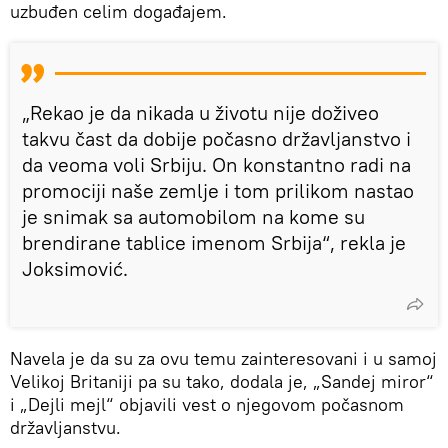
uzbuđen celim događajem.
„Rekao je da nikada u životu nije doživeo
takvu čast da dobije počasno državljanstvo i
da veoma voli Srbiju. On konstantno radi na
promociji naše zemlje i tom prilikom nastao
je snimak sa automobilom na kome su
brendirane tablice imenom Srbija“, rekla je
Joksimović.
Navela je da su za ovu temu zainteresovani i u samoj
Velikoj Britaniji pa su tako, dodala je, „Sandej miror“
i „Dejli mejl“ objavili vest o njegovom počasnom
državljanstvu.