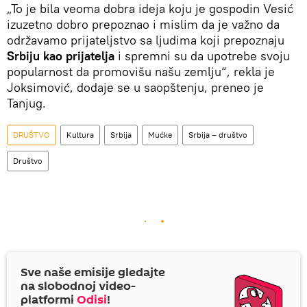
„To je bila veoma dobra ideja koju je gospodin Vesić
izuzetno dobro prepoznao i mislim da je važno da
održavamo prijateljstvo sa ljudima koji prepoznaju
Srbiju kao prijatelja
i spremni su da upotrebe svoju
popularnost da promovišu našu zemlju“, rekla je
Joksimović, dodaje se u saopštenju, preneo je
Tanjug.
DRUŠTVO
Kultura
Srbija
Mućke
Srbija – društvo
Društvo
Sve naše emisije gledajte
na slobodnoj video-
platformi
Odisi
!