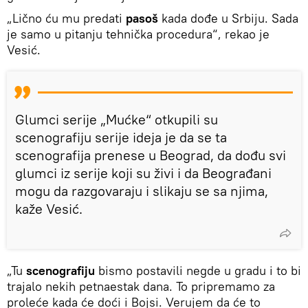
„Lično ću mu predati
pasoš
kada dođe u Srbiju. Sada
je samo u pitanju tehnička procedura“, rekao je
Vesić.
Glumci serije „Mućke“ otkupili su
scenografiju serije ideja je da se ta
scenografija prenese u Beograd, da dođu svi
glumci iz serije koji su živi i da Beograđani
mogu da razgovaraju i slikaju se sa njima,
kaže Vesić.
„Tu
scenografiju
bismo postavili negde u gradu i to bi
trajalo nekih petnaestak dana. To pripremamo za
proleće kada će doći i Bojsi. Verujem da će to