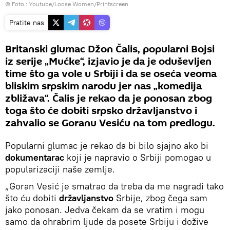
© Foto :
Youtube/Loose Women/Printscreen
Pratite nas
Britanski glumac Džon Čalis, popularni Bojsi
iz serije „Mućke“, izjavio je da je oduševljen
time što ga vole u Srbiji i da se oseća veoma
bliskim srpskim narodu jer nas „komedija
zbližava“. Čalis je rekao da je ponosan zbog
toga što će dobiti srpsko državljanstvo i
zahvalio se Goranu Vesiću na tom predlogu.
Popularni glumac je rekao da bi bilo sjajno ako bi
dokumentarac
koji je napravio o Srbiji pomogao u
popularizaciji naše zemlje.
„Goran Vesić je smatrao da treba da me nagradi tako
što ću dobiti
državljanstvo
Srbije, zbog čega sam
jako ponosan. Jedva čekam da se vratim i mogu
samo da ohrabrim ljude da posete Srbiju i dožive