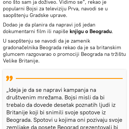
ono što sam ja doživeo. Vidimo se“, rekao je
popularni Bojsi za televiziju Prva, navodi se u
saopštenju Gradske uprave.
Dodao je da planira da napravi još jedan
dokumentarni film ili napiše
knjigu o Beogradu
.
U saopštenju se navodi da je zamenik
gradonačelnika Beograda rekao da je sa britanskim
glumcem razgovarao o promociji Beograda na tržištu
Velike Britanije.
„Ideja je da se napravi kampanja na
društvenim mrežama. Bojsi misli da bi
trebalo da dovede desetak poznatih ljudi iz
Britanije koji bi snimili svoje spotove iz
Beograda. Spotovi u kojima oni pozivaju svoje
zemljake da posete Beograd prezentovali bi