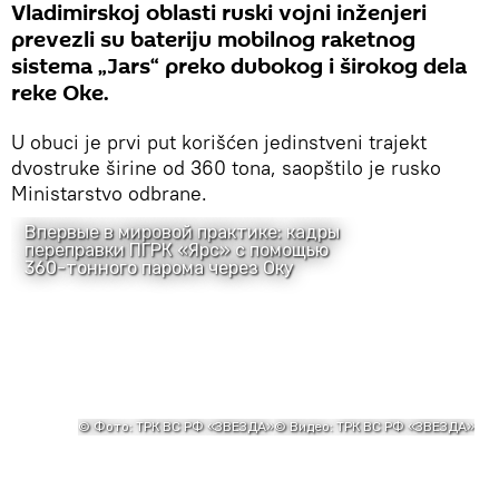
Vladimirskoj oblasti ruski vojni inženjeri
prevezli su bateriju mobilnog raketnog
sistema „Jars“ preko dubokog i širokog dela
reke Oke.
U obuci je prvi put korišćen jedinstveni trajekt
dvostruke širine od 360 tona, saopštilo je rusko
Ministarstvo odbrane.