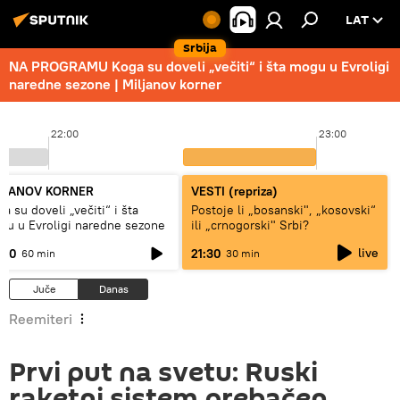
LAT
Srbija
NA PROGRAMU Koga su doveli „večiti“ i šta mogu u Evroligi
naredne sezone | Miljanov korner
22:00
23:00
LJANOV KORNER
VESTI (repriza)
a su doveli „večiti“ i šta
Postoje li „bosanski", „kosovski“
gu u Evroligi naredne sezone
ili „crnogorski" Srbi?
live
:00
21:30
60 min
30 min
Juče
Danas
Reemiteri
Prvi put na svetu: Ruski
raketni sistem prebačen