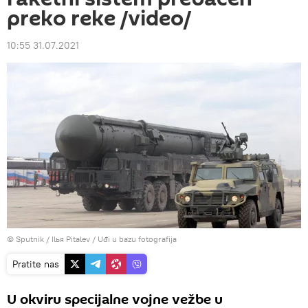
preko reke /video/
10:55 31.07.2021
© Sputnik / Ilья Pitalev
/
Uđi u bazu fotografija
Pratite nas
U okviru specijalne vojne vežbe u