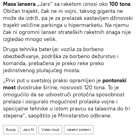
Masa lansera
„Jars“ sa raketom iznosi oko
100 tona
.
Običan trajekt, čak ne ni vojni, takvog giganta ne
može da izdrži, pa je za prelazak sastavljen džinovski
trajekt veličine parkinga u hipermarketu. Na njemu
čak ni ogromni lanser strateških raketnih snaga nije
izgledao mnogo velik.
Druga tehnika baterije: vozila za borbeno
obezbeđivanje, podrška za borbeno dežurstvo i
komanda, prebačena je preko reke preko
jedinstvenog plutajućeg mosta.
„Prvi put u svetskoj praksi opremljen je
pontonski
most
dvostruke širine, nosivosti 120 tona. To je
omogućilo da se udvostruči protočna sposobnost
prelaza i osiguralo mogućnost prolaska vojne i
specijalne tehnike u istom pravcu sa talasima do tri
stepena“, saopštilo je Ministarstvo odbrane.
Rusija
Jars M
Video-klub
raketni sistemi