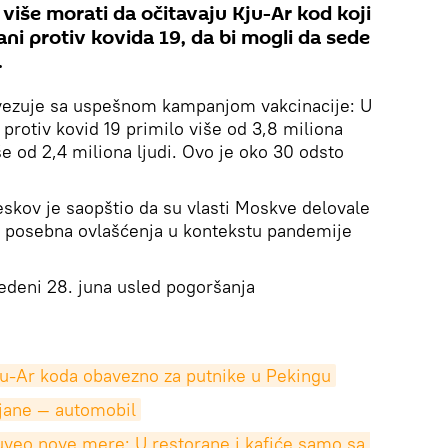
više morati da očitavaju Kju-Ar kod koji
ni protiv kovida 19, da bi mogli da sede
.
vezuje sa uspešnom kampanjom vakcinacije: U
protiv kovid 19 primilo više od 3,8 miliona
še od 2,4 miliona ljudi. Ovo je oko 30 odsto
eskov je saopštio da su vlasti Moskve delovale
ći posebna ovlašćenja u kontekstu pandemije
edeni 28. juna usled pogoršanja
ju-Ar koda obavezno za putnike u Pekingu
jane — automobil
eo nove mere: U restorane i kafiće samo sa 