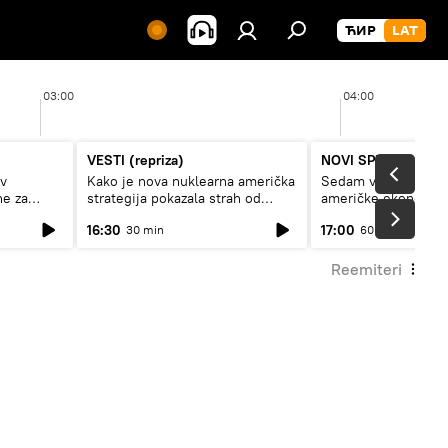
03:00
04:00
VESTI (repriza)
NOVI SPUTNJIK P
av
Kako je nova nuklearna američka
Sedam veličanstven
ne za
strategija pokazala strah od
američke ekonomij
Rusije?
16:30
17:00
30 min
60 min
Reemiteri