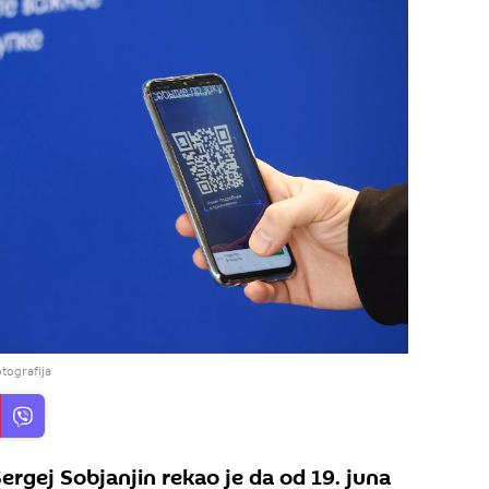
tografija
rgej Sobjanjin rekao je da od 19. juna