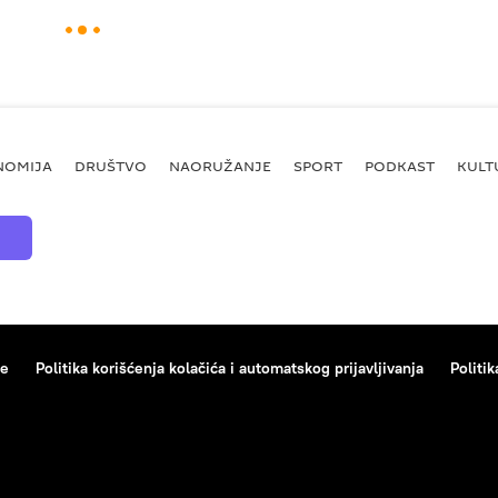
NOMIJA
DRUŠTVO
NAORUŽANJE
SPORT
PODKAST
KULT
ce
Politika korišćenja kolačića i automatskog prijavljivanja
Politik