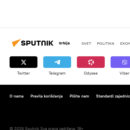
Srbija
SVET
POLITIKA
EKO
Twitter
Telegram
Odysee
Viber
O nama
Pravila korišćenja
Pišite nam
Standardi zajedni
© 2026 Sputnik Sva prava zadržana. 18+