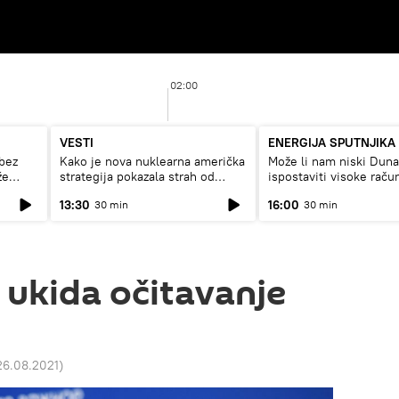
02:00
VESTI
ENERGIJA SPUTNJIKA
bez
Kako je nova nuklearna američka
Može li nam niski Dun
že
strategija pokazala strah od
ispostaviti visoke raču
Rusije?
struju, ili restrikcije
13:30
16:00
30 min
30 min
 ukida očitavanje
26.08.2021
)