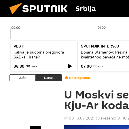
Srbija
00:00
01:00
VESTI
SPUTNJIK INTERVJU
Kakva je sudbina pregovora
Bojana Stamenov: Pesma 
SAD-a i Irana?
kvalitetnog pevača ne mo
dugo da živi
06:30
07:00
30 min
30 min
Juče
Danas
Na programu
U Moskvi se
Kju-Ar koda
14:00 16.07.2021
(Osveženo:
01:16 