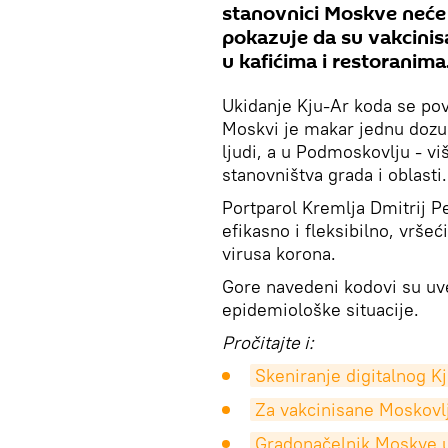
stanovnici Moskve neće 
pokazuje da su vakcinisa
u kafićima i restoranima
Ukidanje Kju-Ar koda se po
Moskvi je makar jednu dozu 
ljudi, a u Podmoskovlju - vi
stanovništva grada i oblasti.
Portparol Kremlja Dmitrij P
efikasno i fleksibilno, vrše
virusa korona.
Gore navedeni kodovi su uv
epidemiološke situacije.
Pročitajte i:
Skeniranje digitalnog K
Za vakcinisane Moskovl
Gradonačelnik Moskve uv