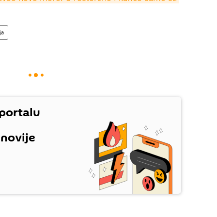
ja
 portalu
jnovije