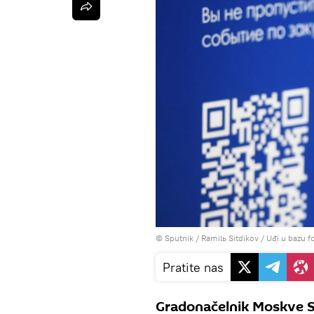
© Sputnik / Ramilь Sitdikov
/
Uđi u bazu fo
Pratite nas
Gradonačelnik Moskve Se