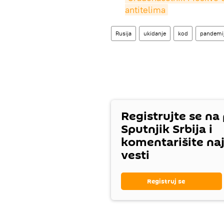
antitelima
Rusija
ukidanje
kod
pandemi
Registrujte se na
Sputnjik Srbija i
komentarišite na
vesti
Registruj se