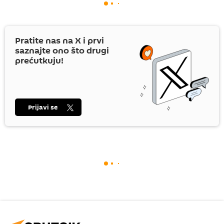
Pratite nas na
X
i prvi
saznajte ono što drugi
prećutkuju!
Prijavi se