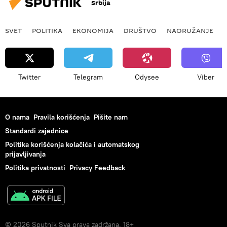
Srbija
SVET
POLITIKA
EKONOMIJA
DRUŠTVO
NAORUŽANJE
Twitter
Telegram
Odysee
Viber
O nama
Pravila korišćenja
Pišite nam
Standardi zajednice
Politika korišćenja kolačića i automatskog
prijavljivanja
Politika privatnosti
Privacy Feedback
© 2026 Sputnik Sva prava zadržana. 18+