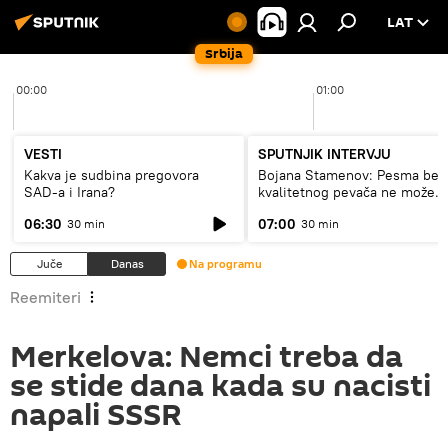
LAT
Srbija
00:00
01:00
VESTI
SPUTNJIK INTERVJU
Kakva je sudbina pregovora
Bojana Stamenov: Pesma bez
SAD-a i Irana?
kvalitetnog pevača ne može
dugo da živi
06:30
07:00
30 min
30 min
Juče
Danas
Na programu
Reemiteri
Merkelova: Nemci treba da
se stide dana kada su nacisti
napali SSSR