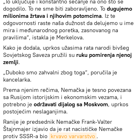
„To uključuje i konstantno sećanje na ono što se
dogodilo. To ne sme biti zaboravljeno. To
dugujemo
milionima žrtava i njihovim potomcima
. Iz te
odgovornosti raste naša dužnost da delujemo u ime
mira i međunarodnog poretka, zasnovanog na
pravilima“, istakla je Merkelova.
Kako je dodala, uprkos užasima rata narodi bivšeg
Sovjetskog Saveza pružili su
ruku pomirenja njenoj
zemlji
.
„Duboko smo zahvalni zbog toga“, poručila je
kancelarka.
Prema njenim rečima, Nemačka je tesno povezana
sa Rusijom istorijskim i ekonomskim vezama, i
potrebno je
održavati dijalog sa Moskvom
, uprkos
postojećim neslaganjima.
Ranije je predsednik Nemačke Frank-Valter
Štajnmajer izjavio da je rat nacističke Nemačke
protiv SSSR-a bio
krvavo varvarstvo
.