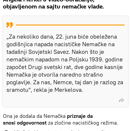
objavljenom na sajtu nemačke vlade.
„Za nekoliko dana, 22. juna biće obeležena
godišnjica napada nacističke Nemačke na
tadašnji Sovjetski Savez. Nakon što je
nemačkim napadom na Poljsku 1939. godine
započet Drugi svetski rat, dve godine kasnije
Nemačka je otvorila naredno strašno
poglavlje. Za nas, Nemce, taj dan je razlog za
sramotu“, rekla je Merkelova.
Ona je dodala da Nemačka
priznaje da
snosi
odgovornost
za zločine nacističkog režima.