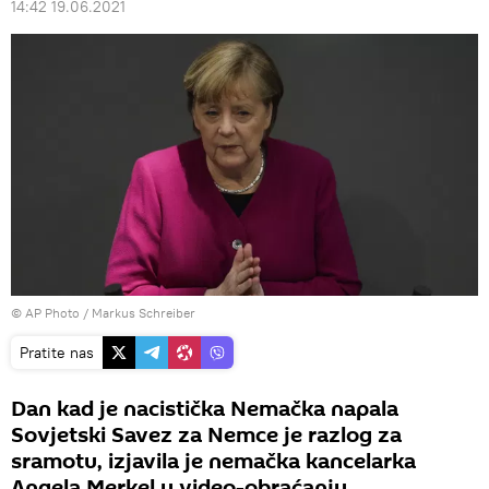
14:42 19.06.2021
© AP Photo / Markus Schreiber
Pratite nas
Dan kad je nacistička Nemačka napala
Sovjetski Savez za Nemce je razlog za
sramotu, izjavila je nemačka kancelarka
Angela Merkel u video-obraćanju,