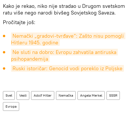
Kako je rekao, niko nije stradao u Drugom svetskom
ratu više nego narodi bivšeg Sovjetskog Saveza.
Pročitajte još:
Nemački „gradovi-tvrđave“: Zašto nisu pomogli 
Hitleru 1945. godine
Ne sluti na dobro: Evropu zahvatila antiruska 
psihopandemija
Ruski istoričar: Genocid vodi poreklo iz Poljske
Svet
Vesti
Adolf Hitler
Nemačka
Angela Merkel
SSSR
Evropa