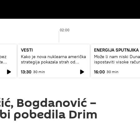
02:00
VESTI
ENERGIJA SPUTNJIKA
bez
Kako je nova nuklearna američka
Može li nam niski Dun
že
strategija pokazala strah od
ispostaviti visoke raču
Rusije?
struju, ili restrikcije
13:30
16:00
30 min
30 min
ić, Bogdanović –
 bi pobedila Drim