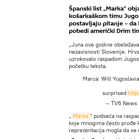
Španski list „Marka“ obj
košarkaškom timu Jugosl
postavljaju pitanje – da
pobedi američki Drim ti
„Juna ove godine obeležava
nezavisnosti Slovenije. Hrv
uzrokovalo raspadom Jugosl
početku teksta.
Marca: Will Yugoslavia
surprised
htt
— TV6 News 
„
Marka
“ podseća na raspad
koje mnogima često prođe kr
reprezentacija mogla da se