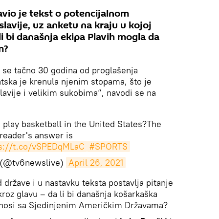
avio je tekst o potencijalnom
avije, uz anketu na kraju u kojoj
 li bi današnja ekipa Plavih mogla da
m?
 se tačno 30 godina od proglašenja
atska je krenula njenim stopama, što je
avije i velikim sukobima“, navodi se na
 play basketball in the United States?The
reader's answer is
ps://t.co/vSPEDqMLaC
#SPORTS
(@tv6newslive)
April 26, 2021
 države i u nastavku teksta postavlja pitanje
oz glavu – da li bi današnja košarkaška
 nosi sa Sjedinjenim Američkim Državama?