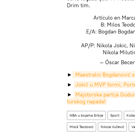
Drim tim.
Artículo en Marc
B: Milos Teodo
E/A: Bogdan Bogdan
AP/P: Nikola Jokic, Ni
Nikola Milut
— Óscar Becer
​►
 Maestralni Bogdanović s
►
Jokić u MVP formi, Port
►
Majstorska partija Gudur
turskog napada!
NBA u bojama Srbije
Sport
Koša
Miloš Teodosić
Nikola Vučević
Va