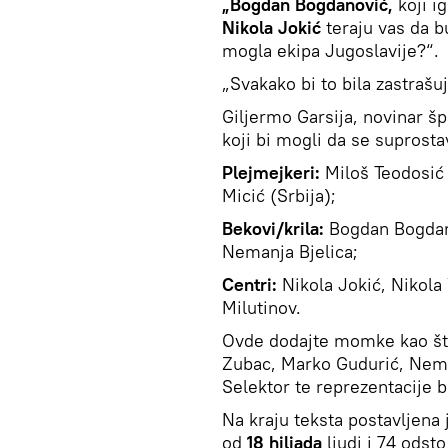
„Bogdan Bogdanović,
koji i
Nikola Jokić
teraju vas da bu
mogla ekipa Jugoslavije?“.
„Svakako bi to bila zastrašuj
Giljermo Garsija, novinar š
koji bi mogli da se supros
Plejmejkeri:
Miloš Teodosić 
Micić (Srbija);
Bekovi/krila:
Bogdan Bogdanov
Nemanja Bjelica;
Centri:
Nikola Jokić, Nikola 
Milutinov.
Ovde dodajte momke kao što 
Zubac, Marko Gudurić, Nem
Selektor te reprezentacije 
Na kraju teksta postavljena 
od
18 hiljada
ljudi i 74 odst