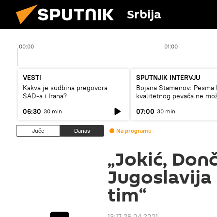
Srbija
00:00
01:00
VESTI
SPUTNJIK INTERVJU
Kakva je sudbina pregovora
Bojana Stamenov: Pesma 
SAD-a i Irana?
kvalitetnog pevača ne mo
dugo da živi
06:30
07:00
30 min
30 min
Juče
Danas
Na programu
„Jokić, Donč
Jugoslavija
tim“
13:17 26.04.2021