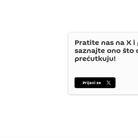
Pratite nas na
X
i 
saznajte ono što 
prećutkuju!
Prijavi se