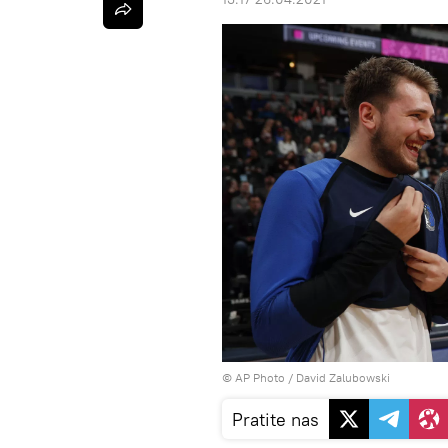
© AP Photo / David Zalubowski
Pratite nas