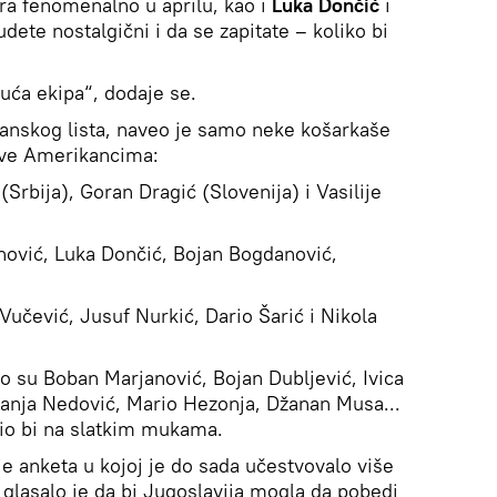
gra fenomenalno u aprilu, kao i
Luka Dončić
i
dete nostalgični i da se zapitate – koliko bi
uća ekipa“, dodaje se.
panskog lista, naveo je samo neke košarkaše
tave Amerikancima:
(Srbija), Goran Dragić (Slovenija) i Vasilije
ić, Luka Dončić, Bojan Bogdanović,
Vučević, Jusuf Nurkić, Dario Šarić i Nikola
su Boban Marjanović, Bojan Dubljević, Ivica
anja Nedović, Mario Hezonja, Džanan Musa...
bio bi na slatkim mukama.
je anketa u kojoj je do sada učestvovalo više
o glasalo je da bi Jugoslavija mogla da pobedi