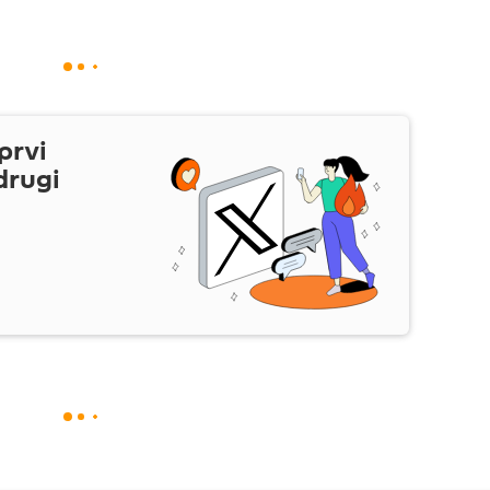
prvi
drugi