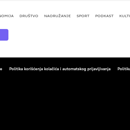
NOMIJA
DRUŠTVO
NAORUŽANJE
SPORT
PODKAST
KULT
ce
Politika korišćenja kolačića i automatskog prijavljivanja
Politik