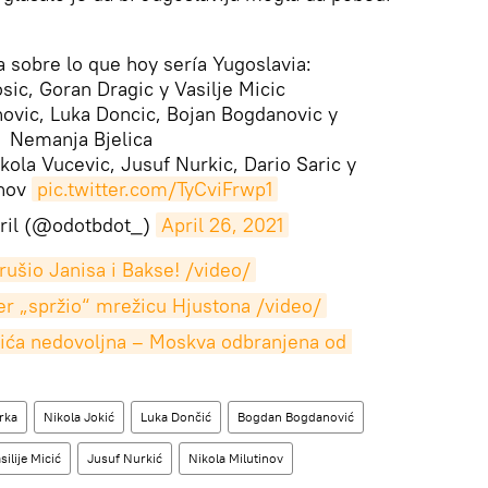
a sobre lo que hoy sería Yugoslavia:
sic, Goran Dragic y Vasilje Micic
ovic, Luka Doncic, Bojan Bogdanovic y
Nemanja Bjelica
kola Vucevic, Jusuf Nurkic, Dario Saric y
inov
pic.twitter.com/TyCviFrwp1
ril (@odotbdot_)
April 26, 2021
rušio Janisa i Bakse! /video/
er „spržio“ mrežicu Hjustona /video/
ića nedovoljna – Moskva odbranjena od 
rka
Nikola Jokić
Luka Dončić
Bogdan Bogdanović
silije Micić
Jusuf Nurkić
Nikola Milutinov