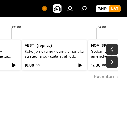
03:00
04:00
VESTI (repriza)
NOVI SPUTNJIK P
av
Kako je nova nuklearna američka
Sedam veličanstven
ne za
strategija pokazala strah od
američke ekonomij
Rusije?
16:30
17:00
30 min
60 min
Reemiteri