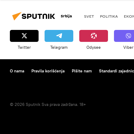
Srbija
SVET
POLITIKA
EKO
Twitter
Telegram
Odysee
Viber
O nama
Pravila korišćenja
Pišite nam
Standardi zajedni
© 2026 Sputnik Sva prava zadržana. 18+