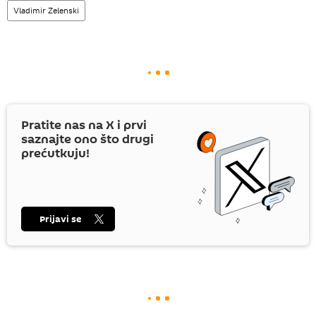
Vladimir Zelenski
Pratite nas na
X
i prvi
saznajte ono što drugi
prećutkuju!
Prijavi se