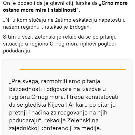
On je dodao i da je glavni cilj Turske da
„Crno more
ostane more mira i stabilnosti“
.
„Ni u kom slučaju ne želimo eskalaciju napetosti u
našem regionu“, istakao je Erdogan.
S tim u vezi, Zelenski je rekao da se po pitanju
situacije u regionu Crnog mora njihovi pogledi
podudaraju.
„Pre svega, razmotrili smo pitanja
bezbednosti i odgovore na izazove u
regionu Crnog mora. I treba konstatovati
da se gledišta Kijeva i Ankare po pitanju
pretnji i načina za reagovanje na njih
podudaraju“, rekao je Zelenski na
zajedničkoj konferenciji za medije.