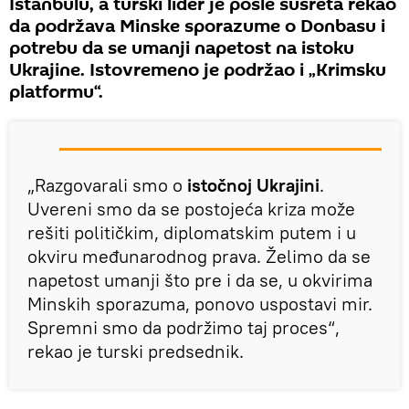
Istanbulu, a turski lider je posle susreta rekao
da podržava Minske sporazume o Donbasu i
potrebu da se umanji napetost na istoku
Ukrajine. Istovremeno je podržao i „Krimsku
platformu“.
„Razgovarali smo o
istočnoj Ukrajini
.
Uvereni smo da se postojeća kriza može
rešiti političkim, diplomatskim putem i u
okviru međunarodnog prava. Želimo da se
napetost umanji što pre i da se, u okvirima
Minskih sporazuma, ponovo uspostavi mir.
Spremni smo da podržimo taj proces“,
rekao je turski predsednik.