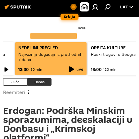
LAT
Srbija
14:00
NEDELJNI PREGLED
ORBITA KULTURE
ska
Najvažniji događaji iz prethodnih
Ruski tragovi u Beograd
7 dana
live
13:30
16:00
30 min
120 min
Juče
Danas
Reemiteri
Erdogan: Podrška Minskim
sporazumima, deeskalaciji u
Donbasu i „Krimskoj
platformi“