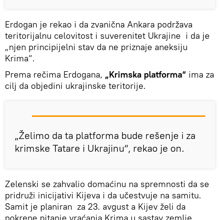
Erdogan je rekao i da zvanična Ankara podržava
teritorijalnu celovitost i suverenitet Ukrajine i da je
„njen principijelni stav da ne priznaje aneksiju
Krima“.
Prema rečima Erdogana,
„Krimska platforma“
ima za
cilj da objedini ukrajinske teritorije.
„Želimo da ta platforma bude rešenje i za
krimske Tatare i Ukrajinu“, rekao je on.
Zelenski se zahvalio domaćinu na spremnosti da se
pridruži inicijativi Kijeva i da učestvuje na samitu.
Samit je planiran za 23. avgust a Kijev želi da
pokrene pitanje vraćanja Krima u sastav zemlje.