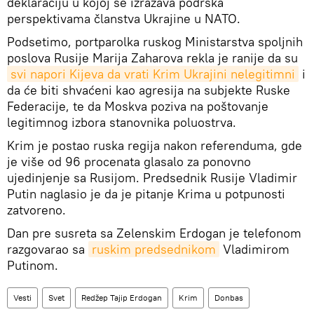
deklaraciju u kojoj se izražava podrška
perspektivama članstva Ukrajine u NATO.
Podsetimo, portparolka ruskog Ministarstva spoljnih
poslova Rusije Marija Zaharova rekla je ranije da su
svi napori Kijeva da vrati Krim Ukrajini nelegitimni
i
da će biti shvaćeni kao agresija na subjekte Ruske
Federacije, te da Moskva poziva na poštovanje
legitimnog izbora stanovnika poluostrva.
Krim je postao ruska regija nakon referenduma, gde
je više od 96 procenata glasalo za ponovno
ujedinjenje sa Rusijom. Predsednik Rusije Vladimir
Putin naglasio je da je pitanje Krima u potpunosti
zatvoreno.
Dan pre susreta sa Zelenskim Erdogan je telefonom
razgovarao sa
ruskim predsednikom
Vladimirom
Putinom.
Vesti
Svet
Redžep Tajip Erdogan
Krim
Donbas