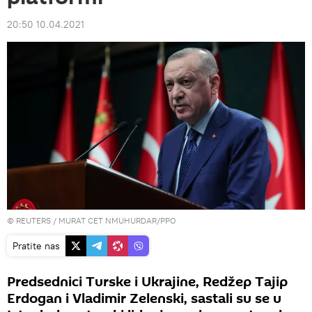
20:50 10.04.2021
©
REUTERS
/ MURAT CET NMUHURDAR/PPO
Pratite nas
Predsednici Turske i Ukrajine, Redžep Tajip
Erdogan i Vladimir Zelenski, sastali su se u