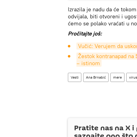
Izrazila je nadu da će toko
odvijala, biti otvoreni i ugos
ćemo se polako vraćati u n
Pročitajte još:
Vučić: Verujem da usk
Žestok kontranapad na S
– istinom
Vesti
Ana Brnabić
mere
viru
Pratite nas na
X
i 
saznajte ono što 