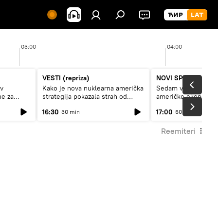
03:00
04:00
VESTI (repriza)
NOVI SPUTNJIK P
av
Kako je nova nuklearna američka
Sedam veličanstven
ne za
strategija pokazala strah od
američke ekonomij
Rusije?
16:30
17:00
30 min
60 min
Reemiteri