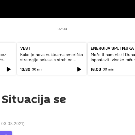
02:00
VESTI
ENERGIJA SPUTNJIKA
bez
Kako je nova nuklearna američka
Može li nam niski Dun
že
strategija pokazala strah od
ispostaviti visoke raču
Rusije?
struju, ili restrikcije
13:30
16:00
30 min
30 min
 Situacija se
 03.08.2021
)