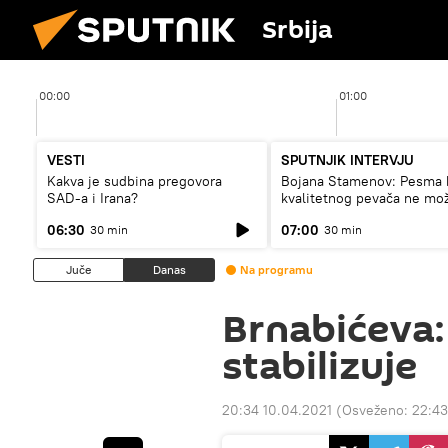
Srbija
00:00
01:00
VESTI
SPUTNJIK INTERVJU
Kakva je sudbina pregovora
Bojana Stamenov: Pesma 
SAD-a i Irana?
kvalitetnog pevača ne mo
dugo da živi
06:30
07:00
30 min
30 min
Juče
Danas
Na programu
Brnabićeva:
stabilizuje
20:34 10.04.2021
(Osveženo:
22:43