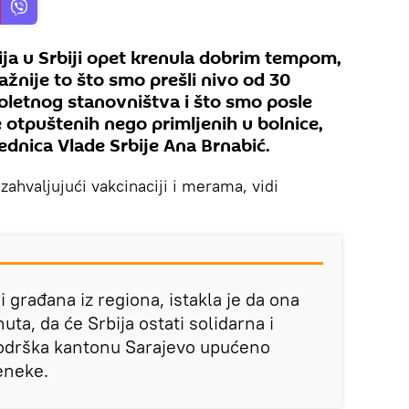
ija u Srbiji opet krenula dobrim tempom,
žnije to što smo prešli nivo od 30
letnog stanovništva i što smo posle
 otpuštenih nego primljenih u bolnice,
ednica Vlade Srbije Ana Brnabić.
zahvaljujući vakcinaciji i merama, vidi
i građana iz regiona, istakla je da ona
uta, da će Srbija ostati solidarna i
podrška kantonu Sarajevo upućeno
eneke.