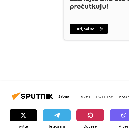
prećutkuju!
Prijavi se
Srbija
SVET
POLITIKA
EKO
Twitter
Telegram
Odysee
Viber