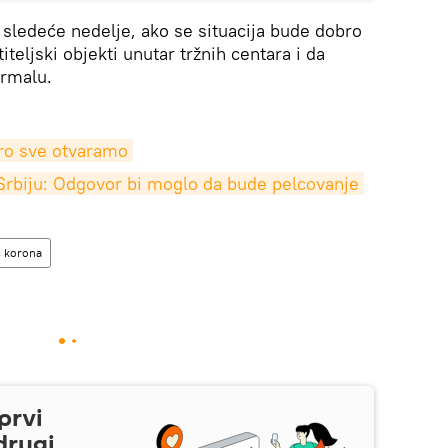
m sledeće nedelje, ako se situacija bude dobro
titeljski objekti unutar tržnih centara i da
ormalu.
oro sve otvaramo
rbiju: Odgovor bi moglo da bude pelcovanje 
s korona
prvi
drugi