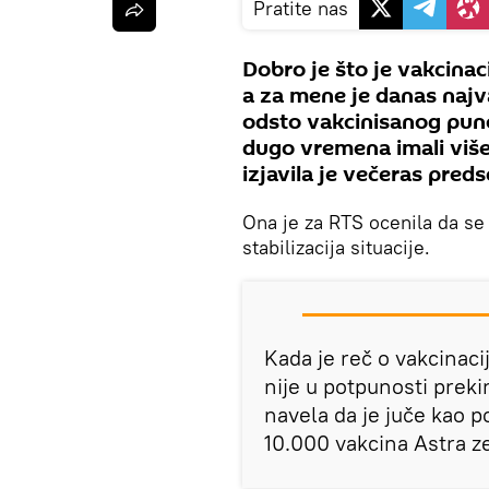
Pratite nas
Dobro je što je vakcinac
a za mene je danas najva
odsto vakcinisanog puno
dugo vremena imali više
izjavila je večeras preds
Ona je za RTS ocenila da se 
stabilizacija situacije.
Kada je reč o vakcinacij
nije u potpunosti prekin
navela da je juče kao 
10.000 vakcina Astra z