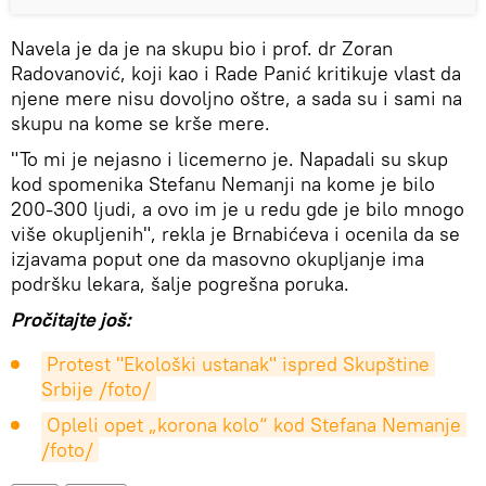
Navela je da je na skupu bio i prof. dr Zoran
Radovanović, koji kao i Rade Panić kritikuje vlast da
njene mere nisu dovoljno oštre, a sada su i sami na
skupu na kome se krše mere.
"To mi je nejasno i licemerno je. Napadali su skup
kod spomenika Stefanu Nemanji na kome je bilo
200-300 ljudi, a ovo im je u redu gde je bilo mnogo
više okupljenih", rekla je Brnabićeva i ocenila da se
izjavama poput one da masovno okupljanje ima
podršku lekara, šalje pogrešna poruka.
Pročitajte još:
Protest "Ekološki ustanak" ispred Skupštine 
Srbije /foto/
Opleli opet „korona kolo“ kod Stefana Nemanje 
/foto/