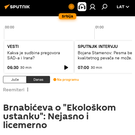
LAT
Srbija
00:00
01:00
VESTI
SPUTNJIK INTERVJU
Kakva je sudbina pregovora
Bojana Stamenov: Pesma bez
SAD-a i Irana?
kvalitetnog pevača ne može
dugo da živi
06:30
07:00
30 min
30 min
Juče
Danas
Na programu
Reemiteri
Brnabićeva o "Ekološkom
ustanku": Nejasno i
licemerno