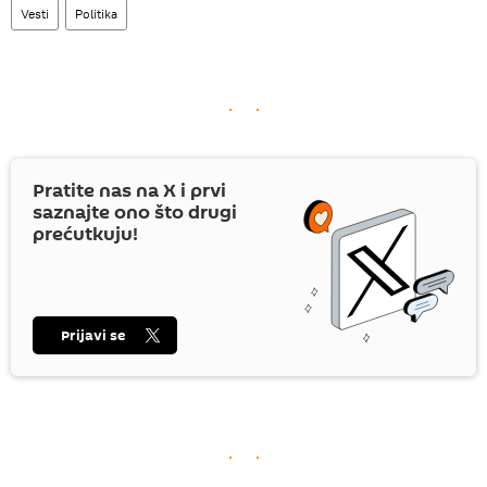
Vesti
Politika
Pratite nas na
X
i prvi
saznajte ono što drugi
prećutkuju!
Prijavi se