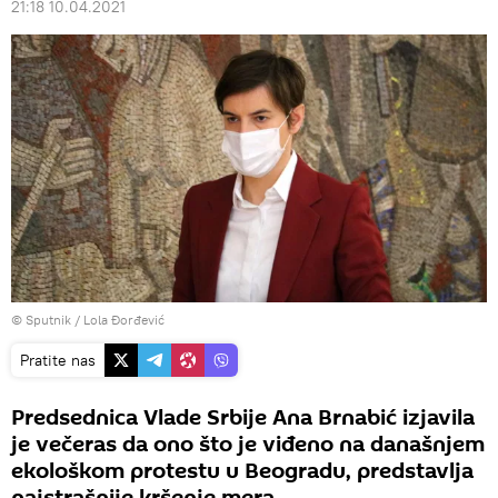
21:18 10.04.2021
© Sputnik / Lola Đorđević
Pratite nas
Predsednica Vlade Srbije Ana Brnabić izjavila
je večeras da ono što je viđeno na današnjem
ekološkom protestu u Beogradu, predstavlja
najstrašnije kršenje mera.