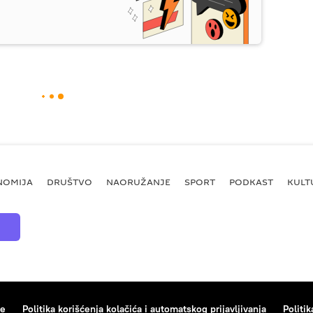
NOMIJA
DRUŠTVO
NAORUŽANJE
SPORT
PODKAST
KULT
ce
Politika korišćenja kolačića i automatskog prijavljivanja
Politik