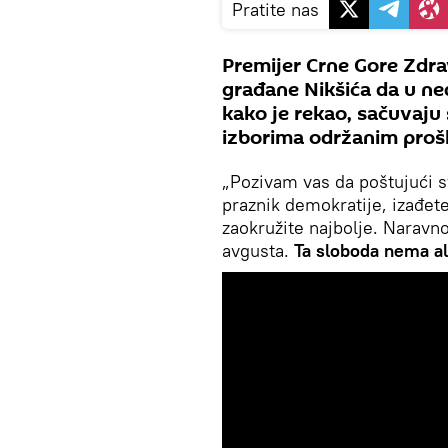
Pratite nas
Premijer Crne Gore Zdra
građane Nikšića da u ned
kako je rekao, sačuvaj
izborima održanim prošl
„Pozivam vas da poštujući s
praznik demokratije, izađete
zaokružite najbolje. Naravno
avgusta.
Ta sloboda nema al