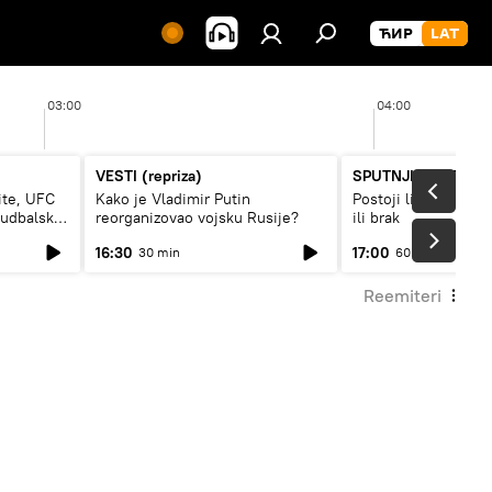
03:00
04:00
VESTI (repriza)
SPUTNJIK INTERVJ
ite, UFC
Kako je Vladimir Putin
Postoji li recept za
fudbalski
reorganizovao vojsku Rusije?
ili brak
16:30
17:00
30 min
60 min
Reemiteri