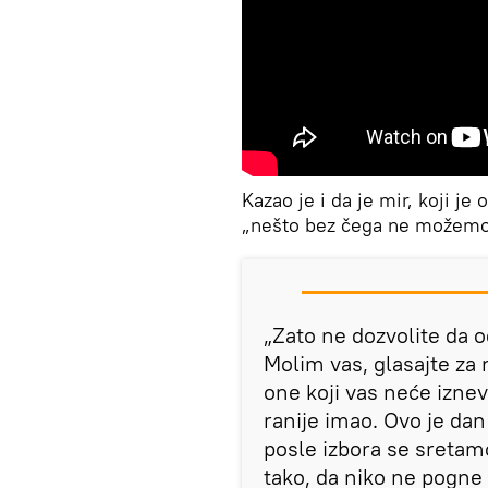
Kazao je i da je mir, koji je
„nešto bez čega ne možemo
„Zato ne dozvolite da o
Molim vas, glasajte za na
one koji vas neće izneveri
ranije imao. Ovo je dan 
posle izbora se sretam
tako, da niko ne pogne 