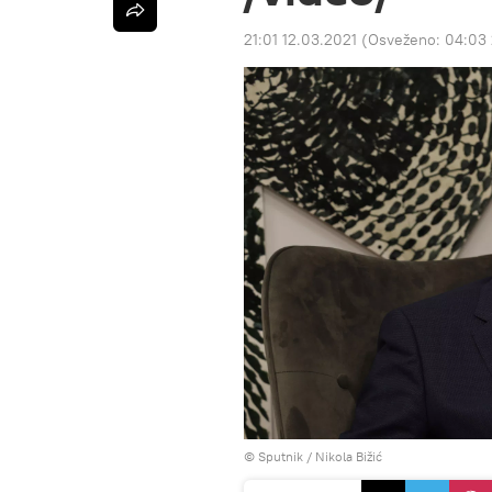
21:01 12.03.2021
(Osveženo:
04:03 
© Sputnik / Nikola Bižić