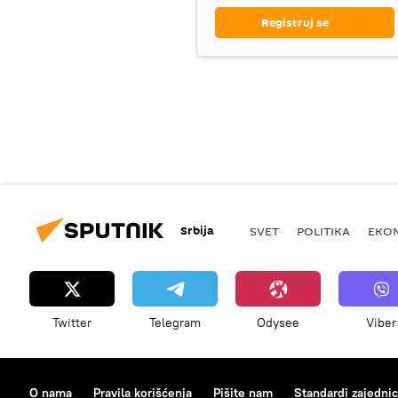
Registruj se
Srbija
SVET
POLITIKA
EKO
Twitter
Telegram
Odysee
Viber
O nama
Pravila korišćenja
Pišite nam
Standardi zajedni