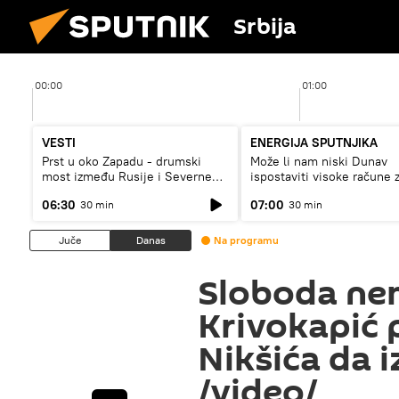
Srbija
00:00
01:00
VESTI
ENERGIJA SPUTNJIKA
Prst u oko Zapadu - drumski
Može li nam niski Dunav
most između Rusije i Severne
ispostaviti visoke račune 
Koreje
struju, ili restrikcije
06:30
07:00
30 min
30 min
Juče
Danas
Na programu
Sloboda nem
Krivokapić
Nikšića da 
/video/