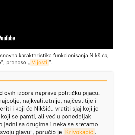
 osnovna karakteristika funkcionisanja Nikšića,
“, prenose „
Vijesti
“.
d ovih izbora naprave političku pijacu.
jbolje, najkvalitetnije, najčestitije i
ti i koji će Nikšiću vratiti sjaj koji je
koji se pamti, ali već u ponedeljak
o jedni sa drugima i neka se sretamo
svoju glavu“, poručio je
Krivokapić
.