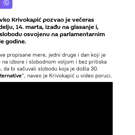
vko Krivokapić pozvao je večeras
elju, 14. marta, izađu na glasanje i,
u slobodu osvojenu na parlamentarnim
e godine.
ve propisane mere, jedni druge i dan koji je
 na izbore i slobodnom voljom i bez pritiska
, da bi sačuvali slobodu koja je došla 30.
ternative
“, naveo je Krivokapić u video poruci.