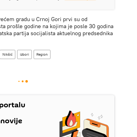
većem gradu u Crnoj Gori prvi su od
ta prošle godine na kojima je posle 30 godina
ska partija socijalista aktuelnog predsednika
Nikšić
izbori
Region
 portalu
jnovije