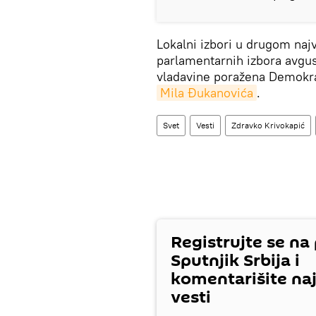
Lokalni izbori u drugom naj
parlamentarnih izbora avgus
vladavine poražena Demokrat
Mila Đukanovića
.
Svet
Vesti
Zdravko Krivokapić
Registrujte se na
Sputnjik Srbija i
komentarišite na
vesti