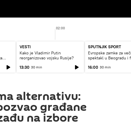
02:00
VESTI
SPUTNJIK SPORT
Kako je Vladimir Putin
Evropske zamke za več
za
reorganizovao vojsku Rusije?
spektakl u Beogradu i 
rat
13:30
16:00
30 min
30 min
a alternativu:
 pozvao građane
izađu na izbore