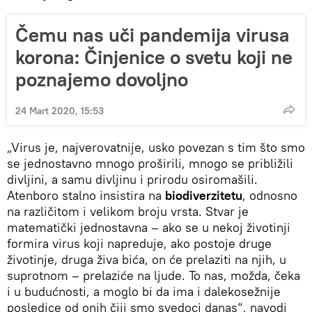
Čemu nas uči pandemija virusa
korona: Činjenice o svetu koji ne
poznajemo dovoljno
24 Mart 2020, 15:53
„Virus je, najverovatnije, usko povezan s tim što smo
se jednostavno mnogo proširili, mnogo se približili
divljini, a samu divljinu i prirodu osiromašili.
Atenboro stalno insistira na
biodiverzitetu
, odnosno
na različitom i velikom broju vrsta. Stvar je
matematički jednostavna – ako se u nekoj životinji
formira virus koji napreduje, ako postoje druge
životinje, druga živa bića, on će prelaziti na njih, u
suprotnom – prelaziće na ljude. To nas, možda, čeka
i u budućnosti, a moglo bi da ima i dalekosežnije
posledice od onih čiji smo svedoci danas“, navodi