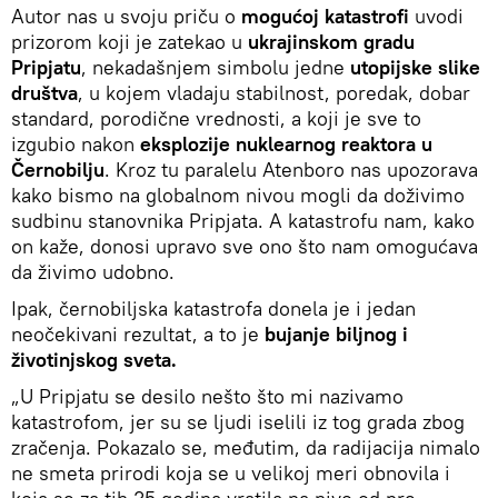
Autor nas u svoju priču o
mogućoj katastrofi
uvodi
prizorom koji je zatekao u
ukrajinskom gradu
Pripjatu
, nekadašnjem simbolu jedne
utopijske slike
društva
, u kojem vladaju stabilnost, poredak, dobar
standard, porodične vrednosti, a koji je sve to
izgubio nakon
eksplozije nuklearnog reaktora u
Černobilju
. Kroz tu paralelu Atenboro nas upozorava
kako bismo na globalnom nivou mogli da doživimo
sudbinu stanovnika Pripjata. A katastrofu nam, kako
on kaže, donosi upravo sve ono što nam omogućava
da živimo udobno.
Ipak, černobiljska katastrofa donela je i jedan
neočekivani rezultat, a to je
bujanje biljnog i
životinjskog sveta.
„U Pripjatu se desilo nešto što mi nazivamo
katastrofom, jer su se ljudi iselili iz tog grada zbog
zračenja. Pokazalo se, međutim, da radijacija nimalo
ne smeta prirodi koja se u velikoj meri obnovila i