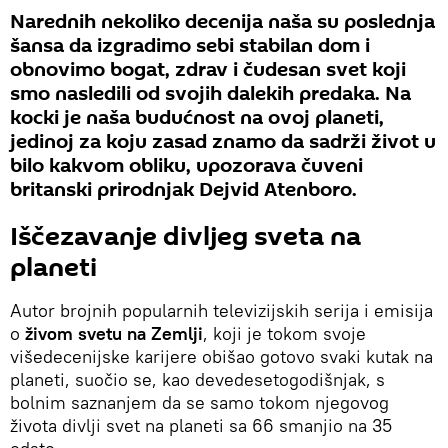
Narednih nekoliko decenija naša su poslednja
šansa da izgradimo sebi stabilan dom i
obnovimo bogat, zdrav i čudesan svet koji
smo nasledili od svojih dalekih predaka. Na
kocki je naša budućnost na ovoj planeti,
jedinoj za koju zasad znamo da sadrži život u
bilo kakvom obliku, upozorava čuveni
britanski prirodnjak Dejvid Atenboro.
Iščezavanje divljeg sveta na
planeti
Autor brojnih popularnih televizijskih serija i emisija
o
živom svetu na Zemlji
, koji je tokom svoje
višedecenijske karijere obišao gotovo svaki kutak na
planeti, suočio se, kao devedesetogodišnjak, s
bolnim saznanjem da se samo tokom njegovog
života divlji svet na planeti sa 66 smanjio na 35