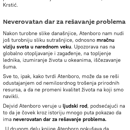
Krstić.
Neverovatan dar za rešavanje problema
Nakon turobne slike današnjice, Atenboro nam nudi
još turobniju sliku sutrašnjice, odnosno
mračnu
viziju sveta u narednom veku
. Upozorava nas na
globalno otopljavanje i zagađenje, na topljenje
lednika, izumiranje života u okeanima, iščezavanje
šuma.
Sve to, ipak, kako tvrdi Atenboro, može da se reši
odustajanjem od nemilosrdnog trošenja prirodnih
resursa, a da ne promeni kvalitet života na koji smo
navikli.
Dejvid Atenboro veruje u
ljudski rod
, podsećajući na
to da je čovek kroz istoriju mnogo puta pokazao da
ima
neverovatan dar za rešavanje problema.
„U drugom delu knjige Atenboro pokušava da