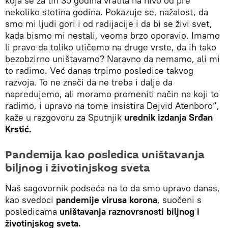
koja se za tih 35 godina vratila na nivo od pre
nekoliko stotina godina. Pokazuje se, nažalost, da
smo mi ljudi gori i od radijacije i da bi se živi svet,
kada bismo mi nestali, veoma brzo oporavio. Imamo
li pravo da toliko utičemo na druge vrste, da ih tako
bezobzirno uništavamo? Naravno da nemamo, ali mi
to radimo. Već danas trpimo posledice takvog
razvoja. To ne znači da ne treba i dalje da
napredujemo, ali moramo promeniti način na koji to
radimo, i upravo na tome insistira Dejvid Atenboro“,
kaže u razgovoru za Sputnjik
urednik izdanja Srđan
Krstić.
Pandemija kao posledica uništavanja
biljnog i životinjskog sveta
Naš sagovornik podseća na to da smo upravo danas,
kao svedoci
pandemije virusa korona
, suočeni s
posledicama
uništavanja raznovrsnosti biljnog i
životinjskog sveta.