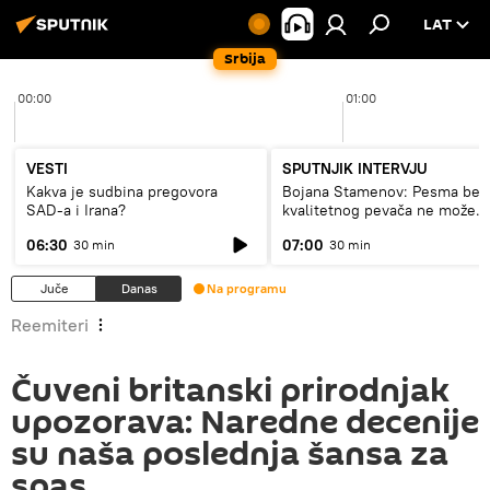
LAT
Srbija
00:00
01:00
VESTI
SPUTNJIK INTERVJU
Kakva je sudbina pregovora
Bojana Stamenov: Pesma bez
SAD-a i Irana?
kvalitetnog pevača ne može
dugo da živi
06:30
07:00
30 min
30 min
Juče
Danas
Na programu
Reemiteri
Čuveni britanski prirodnjak
upozorava: Naredne decenije
su naša poslednja šansa za
spas