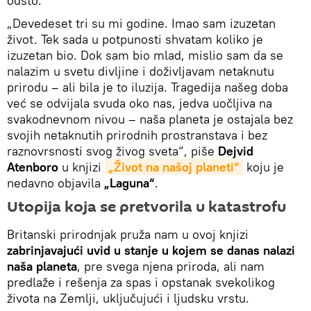
odsto.
„Devedeset tri su mi godine. Imao sam izuzetan
život. Tek sada u potpunosti shvatam koliko je
izuzetan bio. Dok sam bio mlad, mislio sam da se
nalazim u svetu divljine i doživljavam netaknutu
prirodu – ali bila je to iluzija. Tragedija našeg doba
već se odvijala svuda oko nas, jedva uočljiva na
svakodnevnom nivou – naša planeta je ostajala bez
svojih netaknutih prirodnih prostranstava i bez
raznovrsnosti svog živog sveta“, piše
Dejvid
Atenboro
u knjizi
„Život na našoj planeti“
koju je
nedavno objavila
„Laguna“
.
Utopija koja se pretvorila u katastrofu
Britanski prirodnjak pruža nam u ovoj knjizi
zabrinjavajući uvid u stanje u kojem se danas nalazi
naša planeta
, pre svega njena priroda, ali nam
predlaže i rešenja za spas i opstanak svekolikog
života na Zemlji, uključujući i ljudsku vrstu.