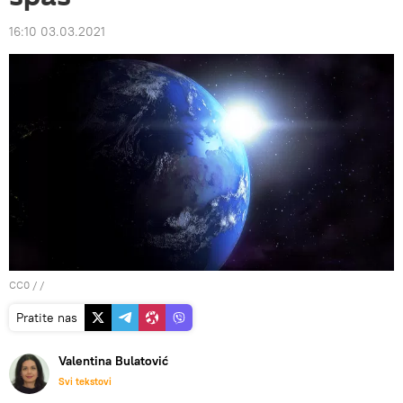
16:10 03.03.2021
CC0
/ /
Pratite nas
Valentina Bulatović
Svi tekstovi