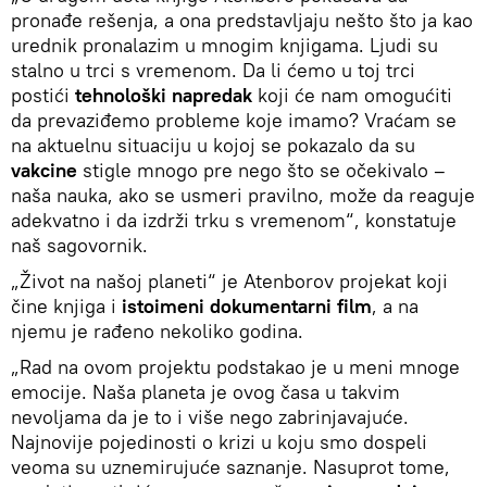
pronađe rešenja, a ona predstavljaju nešto što ja kao
urednik pronalazim u mnogim knjigama. Ljudi su
stalno u trci s vremenom. Da li ćemo u toj trci
postići
tehnološki napredak
koji će nam omogućiti
da prevaziđemo probleme koje imamo? Vraćam se
na aktuelnu situaciju u kojoj se pokazalo da su
vakcine
stigle mnogo pre nego što se očekivalo –
naša nauka, ako se usmeri pravilno, može da reaguje
adekvatno i da izdrži trku s vremenom“, konstatuje
naš sagovornik.
„Život na našoj planeti“ je Atenborov projekat koji
čine knjiga i
istoimeni dokumentarni film
, a na
njemu je rađeno nekoliko godina.
„Rad na ovom projektu podstakao je u meni mnoge
emocije. Naša planeta je ovog časa u takvim
nevoljama da je to i više nego zabrinjavajuće.
Najnovije pojedinosti o krizi u koju smo dospeli
veoma su uznemirujuće saznanje. Nasuprot tome,