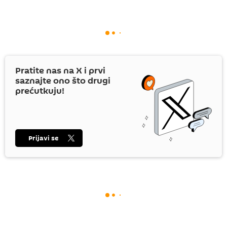
Pratite nas na
X
i prvi
saznajte ono što drugi
prećutkuju!
Prijavi se