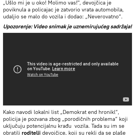
„Ušlo mi je u oko! Molimo vas!", devojčica je
poviknula a policajac je zatvorio vrata automobila,
udaljio se malo do vozila i dodao: „Neverovatno“.
Upozorenje: Video snimak je uznemirujućeg sadržaja!
Kako navodi lokalni list „Demokrat end hronikl“,
policija je pozvana zbog „porodičnih problema“ koji
uključuju potencijalnu krađu vozila. Tada su im se
obratili
roditelji
devojčice, koji su rekli da se plaše