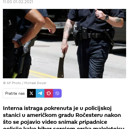
11:00 01.02.2021
© AP Photo / Michael Dwyer
Pratite nas
Interna istraga pokrenuta je u policijskoj
stanici u američkom gradu Ročesteru nakon
što se pojavio video snimak pripadnice
policije kako biber sprejom prska maloletnicu