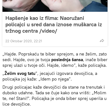
Hapšenje kao iz filma: Naoružani
policajci u sred dana iznose muškarca iz
tržnog centra /video/
22 Oktobar 2020, 22:21
„Hajde. Poprskaću te biber sprejom, a ne želim, zato
sedi. Hajde, ovo je tvoja
poslednja šansa
, inače biber
sprej ulazi u tvoje oči. Hajde, idemo“, kaže policajka.
„
Želim svog tatu
“, jecajući izgovara devojčica, a
policajka joj kaže: „Idem po njega“.
Drugi policajac kaže devojčici da stane na trenutak i
duboko udahne. Tada se čuje kako ona vrišti: „Molim
te, ne! Stani!". Policajka je onda biber sprej uperila u
lice devojčice.