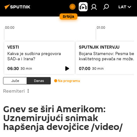
LAT
Srbija
00:00
01:00
VESTI
SPUTNJIK INTERVJU
Kakva je sudbina pregovora
Bojana Stamenov: Pesma bez
SAD-a i Irana?
kvalitetnog pevača ne može
dugo da živi
06:30
07:00
30 min
30 min
Juče
Danas
Na programu
Reemiteri
Gnev se širi Amerikom:
Uznemirujući snimak
hapšenja devojčice /video/