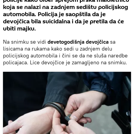
koja se nalazi na zadnjem sedištu policijskog
automobila. Policija je saopštila da je
devojčica bila suicidalna i da je pretila da će
ubiti majku.
Na snimku se vidi
devetogodišnja devojčica
sa
lisicama na rukama kako sedi u zadnjem delu
policijskog automobila i čini se da ne sluša naredbe
policajaca. Lice devojčice je zamagljeno na snimku.