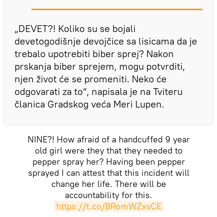
„DEVET?! Koliko su se bojali
devetogodišnje devojčice sa lisicama da je
trebalo upotrebiti biber sprej? Nakon
prskanja biber sprejem, mogu potvrditi,
njen život će se promeniti. Neko će
odgovarati za to“, napisala je na Tviteru
članica Gradskog veća Meri Lupen.
NINE?! How afraid of a handcuffed 9 year
old girl were they that they needed to
pepper spray her? Having been pepper
sprayed I can attest that this incident will
change her life. There will be
accountability for this.
https://t.co/BRomWZxvCE