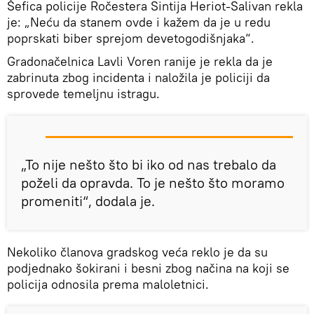
Šefica policije Ročestera Sintija Heriot-Salivan rekla
je: „Neću da stanem ovde i kažem da je u redu
poprskati biber sprejom devetogodišnjaka“.
Gradonačelnica Lavli Voren ranije je rekla da je
zabrinuta zbog incidenta i naložila je policiji da
sprovede temeljnu istragu.
„To nije nešto što bi iko od nas trebalo da
poželi da opravda. To je nešto što moramo
promeniti“, dodala je.
Nekoliko članova gradskog veća reklo je da su
podjednako šokirani i besni zbog načina na koji se
policija odnosila prema maloletnici.