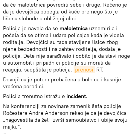
da će maloletnica povrediti sebe i druge. Rečeno je
da je devojčica pobegla od kuće pre nego što je
lišena slobode u obližnjoj ulici.
Policija je navela da se
maloletnica
uznemirila i
počela da se otima i udara policajce kada je videla
roditelje. Devojčici su tada stavljene lisice zbog
njene bezbednosti i na zahtev roditelja, dodala je
policija. Dete nije sarađivalo i odbilo je da stavi noge
u automobil i pripadnici policije su morali da
reaguju, saopštila je policija,
prenosi
RT.
Devojčica je potom prebačena u bolnicu i kasnije
vraćena porodici.
Policija trenutno istražuje
incident.
Na konferenciji za novinare zamenik šefa policije
Ročestera Andre Anderson rekao je da je devojčica
„nagovestila da želi izvrši samoubistvo i ubije svoju
majku“.