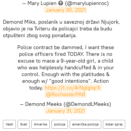
— Mary Lupien 😷 (@marylupienroc)
January 30, 2021
Demond Miks, poslanik u saveznoj državi Njujork,
objavio je na Tviteru da policajci treba da budu
otpušteni zbog svog ponašanja.
Police contract be dammed, I want these
police officers fired TODAY. There is no
excuse to mace a 9-year-old girl, a child
who was helplessly handcuffed & in your
control. Enough with the platitudes &
enough w/ “good intentions”. Action
today.
https://t.co/4rNgIgtqrX
@RochesterPAB
— Demond Meeks (@DemondLMeeks)
January 31, 2021
Vesti
Svet
Amerika
policija
američka policija
biber sprej