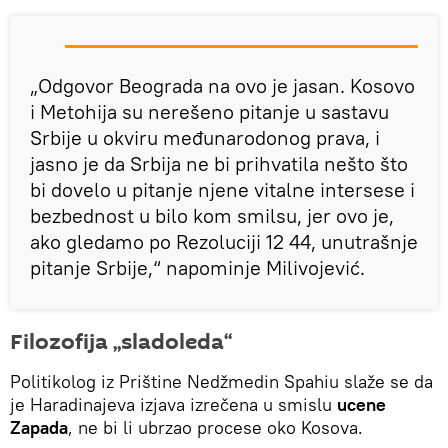
„Odgovor Beograda na ovo je jasan. Kosovo
i Metohija su nerešeno pitanje u sastavu
Srbije u okviru međunarodonog prava, i
jasno je da Srbija ne bi prihvatila nešto što
bi dovelo u pitanje njene vitalne intersese i
bezbednost u bilo kom smilsu, jer ovo je,
ako gledamo po Rezoluciji 12 44, unutrašnje
pitanje Srbije,“ napominje Milivojević.
Filozofija „sladoleda“
Politikolog iz Prištine Nedžmedin Spahiu slaže se da
je Haradinajeva izjava izrečena u smislu
ucene
Zapada
, ne bi li ubrzao procese oko Kosova.