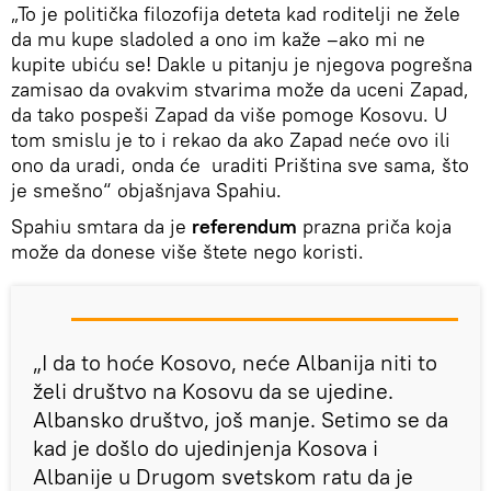
„To je politička filozofija deteta kad roditelji ne žele
da mu kupe sladoled a ono im kaže –ako mi ne
kupite ubiću se! Dakle u pitanju je njegova pogrešna
zamisao da ovakvim stvarima može da uceni Zapad,
da tako pospeši Zapad da više pomoge Kosovu. U
tom smislu je to i rekao da ako Zapad neće ovo ili
ono da uradi, onda će uraditi Priština sve sama, što
je smešno“ objašnjava Spahiu.
Spahiu smtara da je
referendum
prazna priča koja
može da donese više štete nego koristi.
„I da to hoće Kosovo, neće Albanija niti to
želi društvo na Kosovu da se ujedine.
Albansko društvo, još manje. Setimo se da
kad je došlo do ujedinjenja Kosova i
Albanije u Drugom svetskom ratu da je