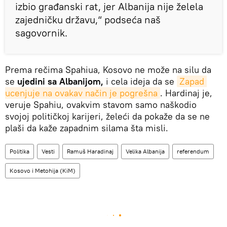
izbio građanski rat, jer Albanija nije želela
zajedničku državu,“ podseća naš
sagovornik.
Prema rečima Spahiua, Kosovo ne može na silu da
se
ujedini sa Albanijom,
i cela ideja da se
Zapad 
ucenjuje na ovakav način je pogrešna
. Hardinaj je,
veruje Spahiu, ovakvim stavom samo naškodio
svojoj političkoj karijeri, želeći da pokaže da se ne
plaši da kaže zapadnim silama šta misli.
Politika
Vesti
Ramuš Haradinaj
Velika Albanija
referendum
Kosovo i Metohija (KiM)