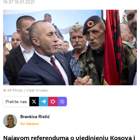
19:37 19.01.2021
© AP Photo / Visar Kryeziu
Pratite nas
Brankica Ristić
Svi tekstovi
Najavom referenduma o ujedinjenju Kosova i