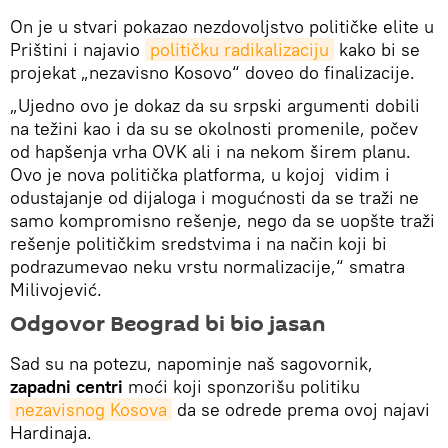
On je u stvari pokazao nezdovoljstvo političke elite u
Prištini i najavio
političku radikalizaciju
kako bi se
projekat „nezavisno Kosovo“ doveo do finalizacije.
„Ujedno ovo je dokaz da su srpski argumenti dobili
na težini kao i da su se okolnosti promenile, počev
od hapšenja vrha OVK ali i na nekom širem planu.
Ovo je nova politička platforma, u kojoj vidim i
odustajanje od dijaloga i mogućnosti da se traži ne
samo kompromisno rešenje, nego da se uopšte traži
rešenje političkim sredstvima i na način koji bi
podrazumevao neku vrstu normalizacije,“ smatra
Milivojević.
Odgovor Beograd bi bio jasan
Sad su na potezu, napominje naš sagovornik,
zapadni centri
moći koji sponzorišu politiku
nezavisnog Kosova
da se odrede prema ovoj najavi
Hardinaja.