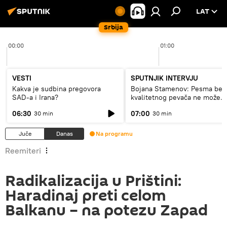
LAT
Srbija
00:00
01:00
VESTI
SPUTNJIK INTERVJU
Kakva je sudbina pregovora
Bojana Stamenov: Pesma bez
SAD-a i Irana?
kvalitetnog pevača ne može
dugo da živi
06:30
07:00
30 min
30 min
Juče
Danas
Na programu
Reemiteri
Radikalizacija u Prištini:
Haradinaj preti celom
Balkanu – na potezu Zapad