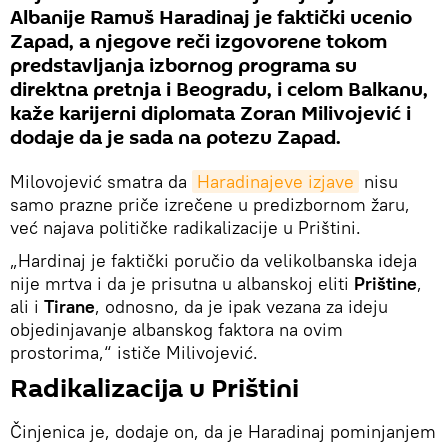
Albanije Ramuš Haradinaj je faktički ucenio
Zapad, a njegove reči izgovorene tokom
predstavljanja izbornog programa su
direktna pretnja i Beogradu, i celom Balkanu,
kaže karijerni diplomata Zoran Milivojević i
dodaje da je sada na potezu Zapad.
Milovojević smatra da
Haradinajeve izjave
nisu
samo prazne priče izrečene u predizbornom žaru,
već najava političke radikalizacije u Prištini.
„Hardinaj je faktički poručio da velikolbanska ideja
nije mrtva i da je prisutna u albanskoj eliti
Prištine
,
ali i
Tirane
, odnosno, da je ipak vezana za ideju
objedinjavanje albanskog faktora na ovim
prostorima,“ ističe Milivojević.
Radikalizacija u Prištini
Činjenica je, dodaje on, da je Haradinaj pominjanjem