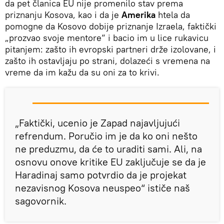
da pet članica EU nije promenilo stav prema
priznanju Kosova, kao i da je
Amerika
htela da
pomogne da Kosovo dobije priznanje Izraela, faktički
„prozvao svoje mentore“ i bacio im u lice rukavicu
pitanjem: zašto ih evropski partneri drže izolovane, i
zašto ih ostavljaju po strani, dolazeći s vremena na
vreme da im kažu da su oni za to krivi.
„Faktički, ucenio je Zapad najavljujući
refrendum. Poručio im je da ko oni nešto
ne preduzmu, da će to uraditi sami. Ali, na
osnovu onove kritike EU zaključuje se da je
Haradinaj samo potvrdio da je projekat
nezavisnog Kosova neuspeo“ ističe naš
sagovornik.