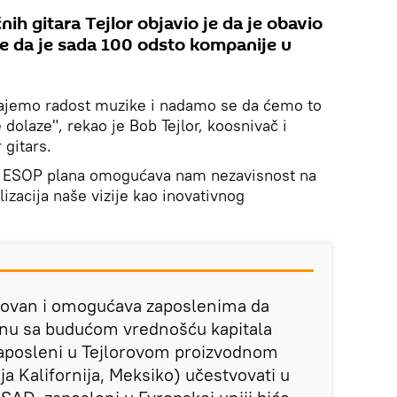
nih gitara Tejlor objavio je da je obavio
 te da je sada 100 odsto kompanije u
ajemo radost muzike i nadamo se da ćemo to
e dolaze", rekao je Bob Tejlor, koosnivač i
 gitars.
. ESOP plana omogućava nam nezavisnost na
lizacija naše vizije kao inovativnog
ikovan i omogućava zaposlenima da
nu sa budućom vrednošću kapitala
e zaposleni u Tejlorovom proizvodnom
a Kalifornija, Meksiko) učestvovati u