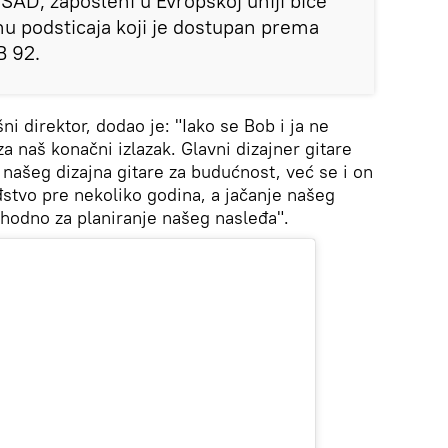
AD, zaposleni u Evropskoj uniji biće
nu podsticaja koji je dostupan prema
B 92.
šni direktor, dodao je: "Iako se Bob i ja ne
 naš konačni izlazak. Glavni dizajner gitare
našeg dizajna gitare za budućnost, već se i on
stvo pre nekoliko godina, a jačanje našeg
phodno za planiranje našeg nasleđa".