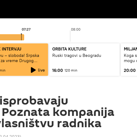
07:27
08:00
 INTERVJU
ORBITA KULTURE
MILJA
tvu – sloboda! Srpska
Ruski tragovi u Beogradu
Koga su
 za vreme Drugog
mogu u
rata“
live
16:00
20:00
min
120 min
isprobavaju
: Poznata kompanija
lasništvu radnika
12.04.2023
)