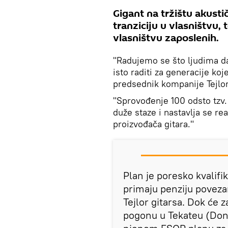
Gigant na tržištu akustič
tranziciju u vlasništvu,
vlasništvu zaposlenih.
"Radujemo se što ljudima d
isto raditi za generacije koj
predsednik kompanije Tejlor
"Sprovođenje 100 odsto tzv
duže staze i nastavlja se rea
proizvođača gitara."
Plan je poresko kvalif
primaju penziju poveza
Tejlor gitarsa. Dok ć
pogonu u Tekateu (Donj