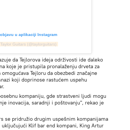
objavu u aplikaciji Instagram
 Taylor Guitars (@taylorguitars)
azuje da Tejlorova ideja održivosti ide daleko
na koje je pristupila pronalaženju drveta za
a omogućava Tejloru da obezbedi značajne
 snazi koji doprinose rastućem uspehu
r.
posebnu kompaniju, gde strastveni ljudi mogu
je inovacija, saradnji i poštovanju", rekao je
rs se pridružio drugim uspešnim kompanijama
uključujući Klif bar end kompani, King Artur