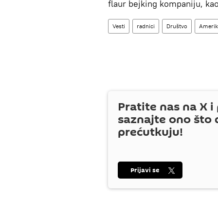
flaur bejking kompaniju, kao
Vesti
radnici
Društvo
Amerik
Pratite nas na
X
i 
saznajte ono što 
prećutkuju!
Prijavi se