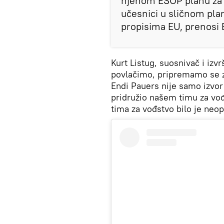
njenom ESOP planu za S
učesnici u sličnom pla
propisima EU, prenosi 
Kurt Listug, suosnivač i izvr
povlačimo, pripremamo se za
Endi Pauers nije samo izvor 
pridružio našem timu za vođ
tima za vođstvo bilo je neo