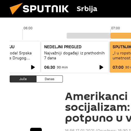
Srbija
06:00
07:00
NTERVJU
NEDELJNI PREGLED
SPUTNJIK
– sloboda! Srpska
Najvažniji događaji iz prethodnih
„I u rops
 vreme Drugog
7 dana
umetnost
a“
svetskog 
06:30
07:00
30 min
30 
Juče
Danas
Amerikanci 
socijalizam
potpuno u v
16:56 17.01.2021
(Osveženo:
15:30 