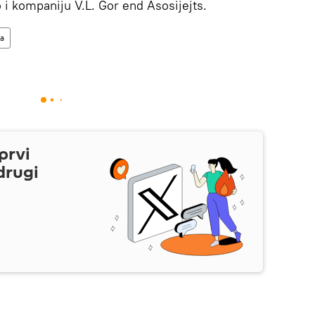
 i kompaniju V.L. Gor end Asosijejts.
a
prvi
drugi