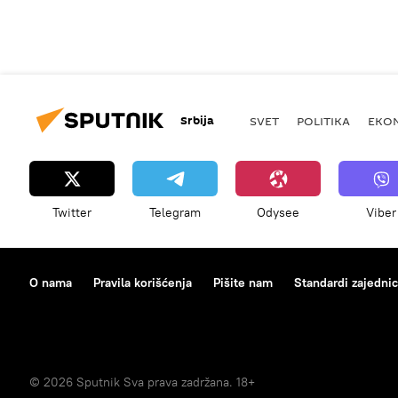
Srbija
SVET
POLITIKA
EKO
Twitter
Telegram
Odysee
Viber
O nama
Pravila korišćenja
Pišite nam
Standardi zajedni
© 2026 Sputnik Sva prava zadržana. 18+