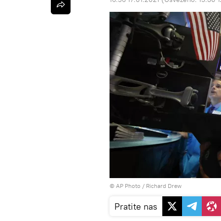
© AP Photo / Richard Drew
Pratite nas