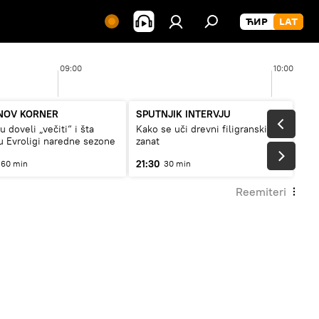
09:00
10:00
NOV KORNER
SPUTNJIK INTERVJU
 doveli „večiti“ i šta
Kako se uči drevni filigranski
 Evroligi naredne sezone
zanat
21:30
60 min
30 min
Reemiteri