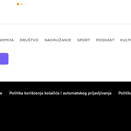
NOMIJA
DRUŠTVO
NAORUŽANJE
SPORT
PODKAST
KULT
ce
Politika korišćenja kolačića i automatskog prijavljivanja
Politik