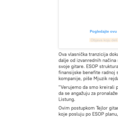
Pogledajte ovu 
Objava koju deli
Ova vlasnička tranzicija dok
dalje od izvanrednih načina 
svoje gitare. ESOP struktur
finansijske benefite radnoj
kompanije, piše Mjuzik rejda
"Verujemo da smo kreirali 
da se angažuju za pronalažen
Listung.
Ovim postupkom Tejlor gita
koje posluju po ESOP planu, 