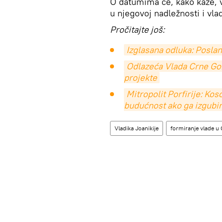
O datumima će, kako kaže, 
u njegovoj nadležnosti i vl
Pročitajte još:
Izglasana odluka: Poslan
Odlazeća Vlada Crne Go
projekte
Mitropolit Porfirije: Ko
budućnost ako ga izgub
Vladika Joanikije
formiranje vlade u 