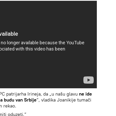
C patrijarha Irineja, da „u našu glavu
ne ide
ija budu van Srbije
“, vladika Joanikije tumači
m rekao.
niti oduzeti.“