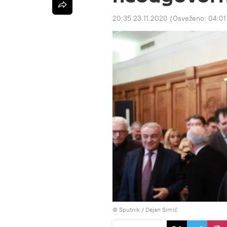
20:35 23.11.2020
(Osveženo:
04:01
© Sputnik / Dejan Simić