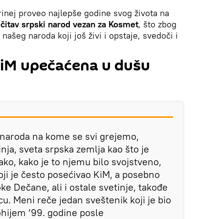
Irinej proveo najlepše godine svog života na
i
čitav srpski narod vezan za Kosmet
, što zbog
g našeg naroda koji još živi i opstaje, svedoči i
iM upečaćena u dušu
g naroda na kome se svi grejemo,
nja, sveta srpska zemlja kao što je
tako, kako je to njemu bilo svojstveno,
oji je često posećivao KiM, a posebno
soke Dečane, ali i ostale svetinje, takođe
u. Meni reče jedan sveštenik koji je bio
hijem ’99. godine posle