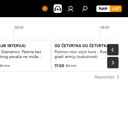
08:00
09:00
JIK INTERVJU
OD ČETVRTKA DO ČETVRTKA
a Stamenov: Pesma bez
Putinov novi vojni kurs - Rusija
etnog pevača ne može
gradi armiju budućnosti
a živi
17:00
30 min
60 min
Reemiteri