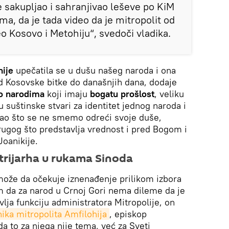
 sakupljao i sahranjivao leševe po KiM
a, da je tada video da je mitropolit od
o Kosovo i Metohiju“, svedoči vladika.
hije
upečatila se u dušu našeg naroda i ona
d Kosovske bitke do današnjih dana, dodaje
o narodima
koji imaju
bogatu prošlost
, veliku
su suštinske stvari za identitet jednog naroda i
ao što se ne smemo odreći svoje duše,
rugog što predstavlja vrednost i pred Bogom i
Joanikije.
atrijarha u rukama Sinoda
 može da očekuje iznenađenje prilikom izbora
m da za narod u Crnoj Gori nema dileme da je
lja funkciju administratora Mitropolije, on
nika mitropolita Amfilohija
, episkop
a to za njega nije tema, već za Sveti