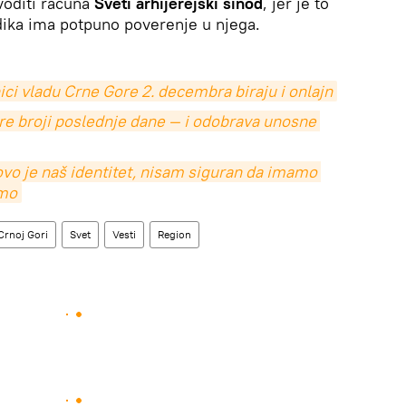
voditi računa
Sveti arhijerejski sinod
, jer je to
adika ima potpuno poverenje u njega.
ici vladu Crne Gore 2. decembra biraju i onlajn
re broji poslednje dane — i odobrava unosne 
sovo je naš identitet, nisam siguran da imamo 
imo
Crnoj Gori
Svet
Vesti
Region