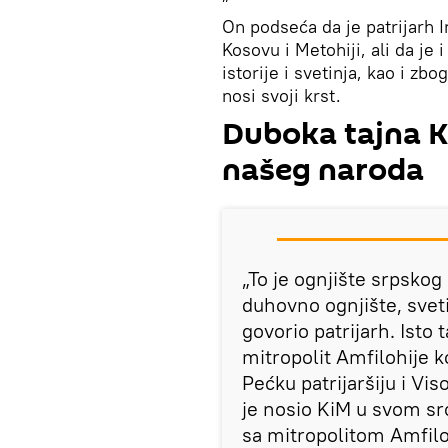
On podseća da je patrijarh 
Kosovu i Metohiji, ali da je 
istorije i svetinja, kao i zbo
nosi svoji krst.
Duboka tajna K
našeg naroda
„To je ognjište srpsko
duhovno ognjište, sveti
govorio patrijarh. Isto 
mitropolit Amfilohije k
Pećku patrijaršiju i Vi
je nosio KiM u svom src
sa mitropolitom Amfilo