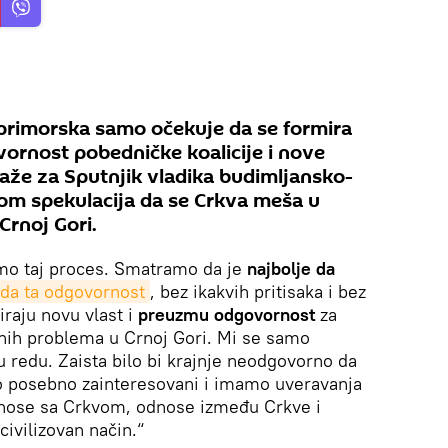
primorska samo očekuje da se formira
vornost pobedničke koalicije i nove
kaže za Sputnjik vladika budimljansko-
dom spekulacija da se Crkva meša u
Crnoj Gori.
mo taj proces. Smatramo da je
najbolje da
ada ta odgovornost
, bez ikakvih pritisaka i bez
iraju novu vlast i
preuzmu odgovornost
za
ih problema u Crnoj Gori. Mi se samo
redu. Zaista bilo bi krajnje neodgovorno da
mo posebno zainteresovani i imamo uveravanja
 odnose sa Crkvom, odnose između Crkve i
ivilizovan način.“