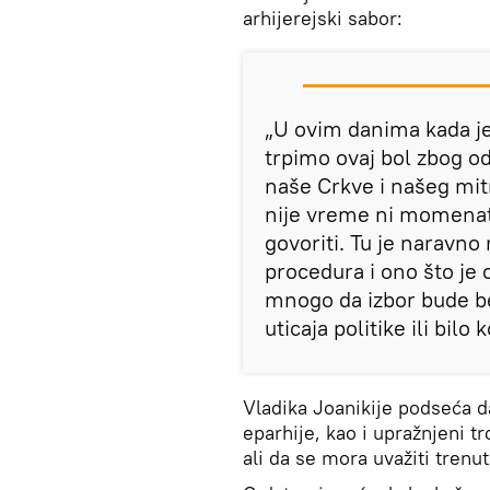
arhijerejski sabor:
„U ovim danima kada je 
trpimo ovaj bol zbog od
naše Crkve i našeg mit
nije vreme ni momenat
govoriti. Tu je naravn
procedura i ono što je 
mnogo da izbor bude be
uticaja politike ili bilo
Vladika Joanikije podseća 
eparhije, kao i upražnjeni t
ali da se mora uvažiti trenut