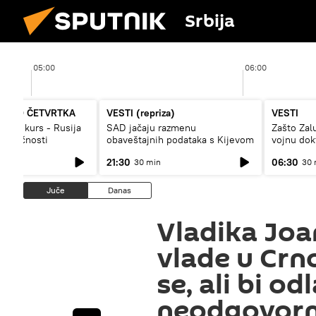
Srbija
05:00
06:00
A DO ČETVRTKA
VESTI (repriza)
VESTI
vojni kurs - Rusija
SAD jačaju razmenu
Zašto Zal
budućnosti
obaveštajnih podataka s Kijevom
vojnu dok
21:30
06:30
30 min
30 
Juče
Danas
Vladika Joan
vlade u Crn
se, ali bi od
neodgovor