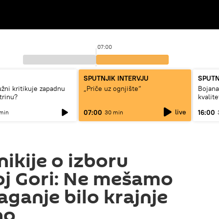
07:00
SPUTNJIK INTERVJU
SPUTN
užni kritikuje zapadnu
„Priče uz ognjište“
Bojan
trinu?
kvalit
dugo d
live
07:00
16:00
min
30 min
ikije o izboru
oj Gori: Ne mešamo
laganje bilo krajnje
no