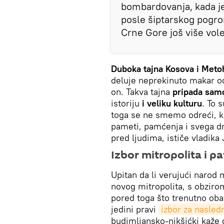
bombardovanja, kada je
posle šiptarskog pogrom
Crne Gore još više vole
Duboka tajna Kosova i Meto
deluje neprekinuto makar o
on. Takva tajna
pripada sam
istoriju
i veliku kulturu
. To 
toga se ne smemo odreći, k
pameti, pamćenja i svega d
pred ljudima, ističe vladika 
Izbor mitropolita i p
Upitan da li verujući narod
novog mitropolita, s obziro
pored toga što trenutno obav
jedini pravi
izbor za nasled
budimljansko-nikšićki kaže d