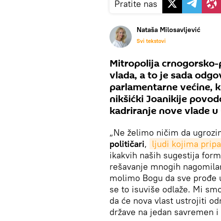
Pratite nas
Nataša Milosavljević
Svi tekstovi
Mitropolija crnogorsko-
vlada, a to je sada odgo
parlamentarne većine, 
nikšićki Joanikije povo
kadriranje nove vlade u 
„Ne želimo ničim da ugrozi
političari
,
ljudi kojima prip
ikakvih naših sugestija form
rešavanje mnogih nagomilan
molimo Bogu da sve prođe u 
se to isuviše odlaže. Mi s
da će nova vlast ustrojiti
države na jedan savremen i c