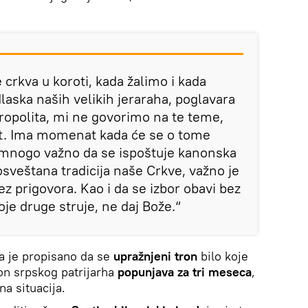
crkva u koroti, kada žalimo i kada
laska naših velikih jeraraha, poglavara
ropolita, mi ne govorimo na te teme,
. Ima momenat kada će se o tome
o mnogo važno da se ispoštuje kanonska
osveštana tradicija naše Crkve, važno je
z prigovora. Kao i da se izbor obavi bez
 koje druge struje, ne daj Bože.“
da je propisano da se
upražnjeni tron
bilo koje
ron srpskog patrijarha
popunjava za tri meseca
,
na situacija.