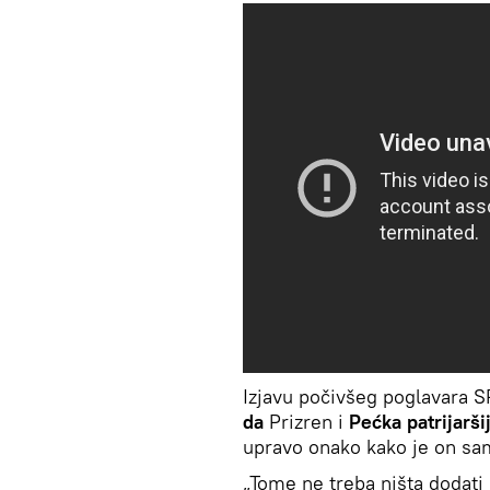
Izjavu počivšeg poglavara SP
da
Prizren i
Pećka patrijarš
upravo onako kako je on sa
„Tome ne treba ništa dodati 