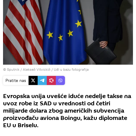
© Sputnik / Alekseй Vitvickiй
/
Uđi u bazu fotografija
Pratite nas
Evropska unija uvešće iduće nedelje takse na
uvoz robe iz SAD u vrednosti od četiri
milijarde dolara zbog američkih subvencija
proizvođaču aviona Boingu, kažu diplomate
EU u Briselu.