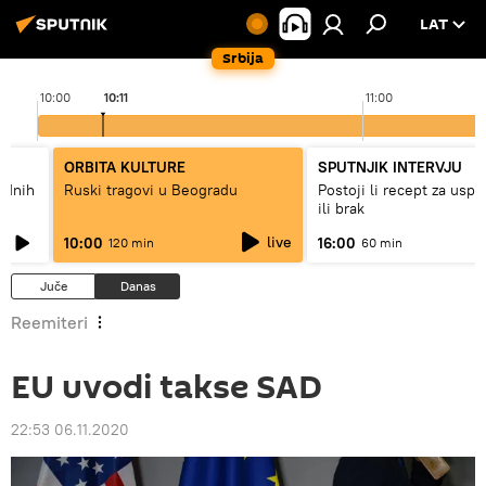
LAT
Srbija
10:00
10:11
11:00
ORBITA KULTURE
SPUTNJIK INTERVJU
hodnih
Ruski tragovi u Beogradu
Postoji li recept za usp
ili brak
live
10:00
16:00
120 min
60 min
Juče
Danas
Reemiteri
EU uvodi takse SAD
22:53 06.11.2020