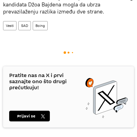
kandidata Džoa Bajdena mogla da ubrza
prevazilaženju razlika između dve strane.
Vesti
SAD
Boing
Pratite nas na
X
i prvi
saznajte ono što drugi
prećutkuju!
Prijavi se