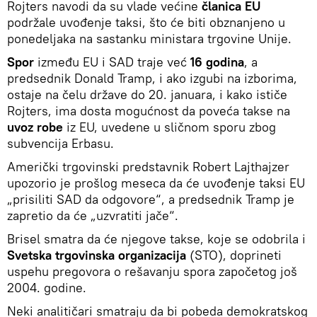
Rojters navodi da su vlade većine
članica EU
podržale uvođenje taksi, što će biti obznanjeno u
ponedeljaka na sastanku ministara trgovine Unije.
Spor
između EU i SAD traje već
16 godina
, a
predsednik Donald Tramp, i ako izgubi na izborima,
ostaje na čelu države do 20. januara, i kako ističe
Rojters, ima dosta mogućnost da poveća takse na
uvoz robe
iz EU, uvedene u sličnom sporu zbog
subvencija Erbasu.
Američki trgovinski predstavnik Robert Lajthajzer
upozorio je prošlog meseca da će uvođenje taksi EU
„prisiliti SAD da odgovore“, a predsednik Tramp je
zapretio da će „uzvratiti jače“.
Brisel smatra da će njegove takse, koje se odobrila i
Svetska trgovinska organizacija
(STO), doprineti
uspehu pregovora o rešavanju spora započetog još
2004. godine.
Neki analitičari smatraju da bi pobeda demokratskog