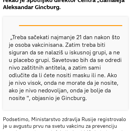
rekao je Sputnjiku direktor Centra „Gamaleja“
Aleksandar Gincburg.
„Treba sačekati najmanje 21 dan nakon što
je osoba vakcinisana. Zatim treba biti
siguran da se nalaziš u iskusnoj grupi, a ne
u placebo grupi. Savetovao bih da se odredi
nivo zaštitnih antitela, a zatim sami
odlučite da li ćete nositi masku ili ne. Ako
je nivo visok, onda ne morate da je nosite,
ako je nivo nedovoljan, onda je bolje da
nosite ", objasnio je Gincburg.
Podsetimo, Ministarstvo zdravlja Rusije registrovalo
je u avgustu prvu na svetu vakcinu za prevenciju