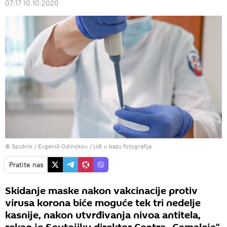
07:17 10.10.2020
© Sputnik / Evgeniй Odinokov
/
Uđi u bazu fotografija
Pratite nas
Skidanje maske nakon vakcinacije protiv
virusa korona biće moguće tek tri nedelje
kasnije, nakon utvrđivanja nivoa antitela,