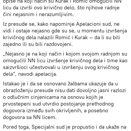
opiše na koji način su Kurak i Romić omogućili NN
licu da izvrši ovo krivično delo, što njihove radnje
čini nejasnim i nerazumljivim.
Iz presude se, kako napominje Apelacioni sud, ne
vidi i ostaje nejasno gde su se, u momentu izvršenja
krivičnog dela nalazili Romić i Kurak — da li su bili
zajedno ili su bili razdovojeni.
„Nejasno je na koji način i kojom svojom radnjom su
omogućili NN licu izvršenje krivičnog dela i time kao
saizvršioci učestvovali u izvršenju ovog krivičnog
dela“, navodi apelacija.
Istakao je i da se osnovano žalbama ukazuje da u
obrazloženju presude nisu dati dovoljno jasni razlozi
o odlučnim cinjenicama na osnovu kojih je
prvostepeni sud utvrdio postojanje prethodnog
dogovora između svih okrivljenih, a posebno
dogovora sa NN licem.
Pored toga, Specijalni sud je propustio i da ukaže na