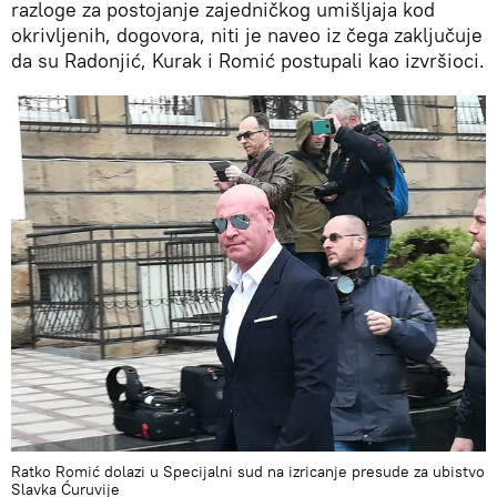
razloge za postojanje zajedničkog umišljaja kod
okrivljenih, dogovora, niti je naveo iz čega zaključuje
da su Radonjić, Kurak i Romić postupali kao izvršioci.
Ratko Romić dolazi u Specijalni sud na izricanje presude za ubistvo
Slavka Ćuruvije