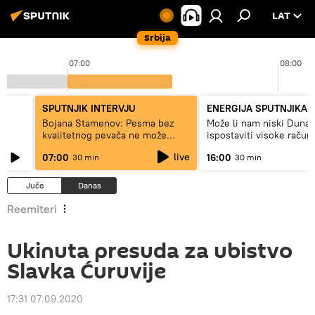
LAT
Srbija
07:00
08:00
SPUTNJIK INTERVJU
ENERGIJA SPUTNJIKA
a
Bojana Stamenov: Pesma bez
Može li nam niski Dunav
kvalitetnog pevača ne može
ispostaviti visoke račun
dugo da živi
struju, ili restrikcije
live
07:00
16:00
30 min
30 min
Juče
Danas
Reemiteri
Ukinuta presuda za ubistvo
Slavka Ćuruvije
17:31 07.09.2020