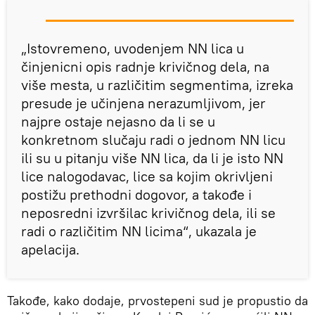
„Istovremeno, uvodenjem NN lica u
činjenicni opis radnje krivičnog dela, na
više mesta, u različitim segmentima, izreka
presude je učinjena nerazumljivom, jer
najpre ostaje nejasno da li se u
konkretnom slučaju radi o jednom NN licu
ili su u pitanju više NN lica, da li je isto NN
lice nalogodavac, lice sa kojim okrivljeni
postižu prethodni dogovor, a takođe i
neposredni izvršilac krivičnog dela, ili se
radi o različitim NN licima“, ukazala je
apelacija.
Takođe, kako dodaje, prvostepeni sud je propustio da