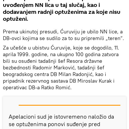
uvođenjem NN lica u taj slučaj, kao i
dodavanjem radnji optuženima za koje nisu
optuženi.
Prema ukinutoj presudi, Ćuruviju je ubilo NN lice, a
DB-ovci kojima se sudilo za to su pripremili „teren“.
Za učešće u ubistvu Ćuruvije, koje se dogodilo, 11.
aprila 1999. godine, na ukupno 100 godina zatvora
bili su osuđeni tadašnji šef Resora državne
bezbednosti Radomir Marković, tadašnji šef
beogradskog centra DB Milan Radonjić, kao i
pripadnik rezervnog sastava DB Miroslav Kurak i
operativac DB-a Ratko Romić.
Apelacioni sud je istovremeno naložio da
se optuženima ponovi suđenje pred