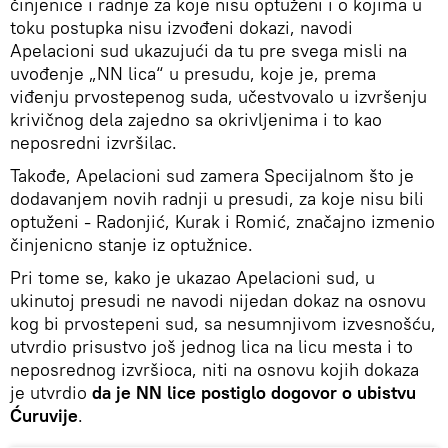
činjenice i radnje za koje nisu optuženi i o kojima u
toku postupka nisu izvođeni dokazi, navodi
Apelacioni sud ukazujući da tu pre svega misli na
uvođenje „NN lica“ u presudu, koje je, prema
viđenju prvostepenog suda, učestvovalo u izvršenju
krivičnog dela zajedno sa okrivljenima i to kao
neposredni izvršilac.
Takođe, Apelacioni sud zamera Specijalnom što je
dodavanjem novih radnji u presudi, za koje nisu bili
optuženi - Radonjić, Kurak i Romić, značajno izmenio
činjenicno stanje iz optužnice.
Pri tome se, kako je ukazao Apelacioni sud, u
ukinutoj presudi ne navodi nijedan dokaz na osnovu
kog bi prvostepeni sud, sa nesumnjivom izvesnošću,
utvrdio prisustvo još jednog lica na licu mesta i to
neposrednog izvršioca, niti na osnovu kojih dokaza
je utvrdio
da je NN lice postiglo dogovor o ubistvu
Ćuruvije
.