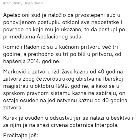
© Sputnik / Dejan Simić
Apelacioni sud je naložio da prvostepeni sud u
ponovljenom postupku otkloni sve nedostatke i
povrede na koje mu je ukazano, te da postupi po
primedbama Apelacionog suda.
Romić i Radonjić su u kućnom pritvoru već tri
godine, a prethodno su tri po bili u pritvoru, od
hapšenja 2014. godine.
Marković u zatvoru izdržava kaznu od 40 godina
zatvora zbog četvorostrukog ubistva na Ibarskoj
magistrali u oktobru 1999. godine, a kako se u
sprskom pravnom sistemu kazne ne sabiraju, on
ostaje osuđen na jedinstvenu kaznu od 40 godina
zatvora.
Kurak je osuđen u odsustvu jer se nalazi u besktvu i
za njim je na snazi crvena poternica Interpola.
Pročitajte još: