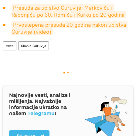
Presuda za ubistvo Ćuruvije: Markoviću i 
Radonjiću po 30, Romiću i Kurku po 20 godina
Prvostepena presuda 20 godina nakon ubistva 
Ćuruvije (video)
Vesti
Slavko Ćuruvija
Najnovije vesti, analize i
mišljenja. Najvažnije
informacije ukratko na
našem
Telegramu
!
Prijavi se