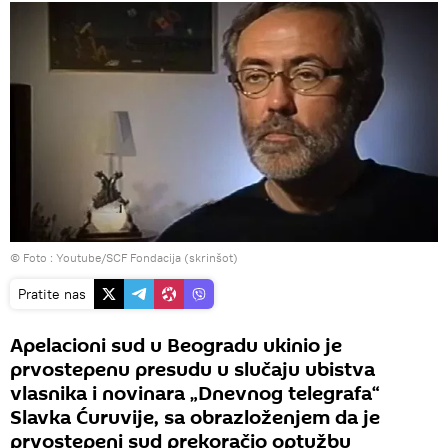
© Foto :
Youtube/SCF Fondacija (skrinšot)
Pratite nas
Apelacioni sud u Beogradu ukinio je
prvostepenu presudu u slučaju ubistva
vlasnika i novinara „Dnevnog telegrafa“
Slavka Ćuruvije, sa obrazloženjem da je
prvostepeni sud prekoračio optužbu