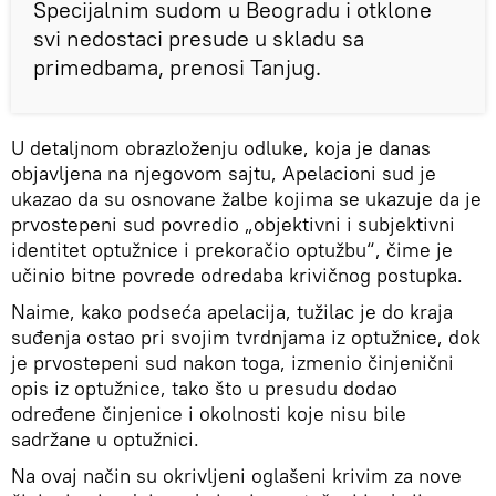
Specijalnim sudom u Beogradu i otklone
svi nedostaci presude u skladu sa
primedbama, prenosi Tanjug.
U detaljnom obrazloženju odluke, koja je danas
objavljena na njegovom sajtu, Apelacioni sud je
ukazao da su osnovane žalbe kojima se ukazuje da je
prvostepeni sud povredio „objektivni i subjektivni
identitet optužnice i prekoračio optužbu“, čime je
učinio bitne povrede odredaba krivičnog postupka.
Naime, kako podseća apelacija, tužilac je do kraja
suđenja ostao pri svojim tvrdnjama iz optužnice, dok
je prvostepeni sud nakon toga, izmenio činjenični
opis iz optužnice, tako što u presudu dodao
određene činjenice i okolnosti koje nisu bile
sadržane u optužnici.
Na ovaj način su okrivljeni oglašeni krivim za nove