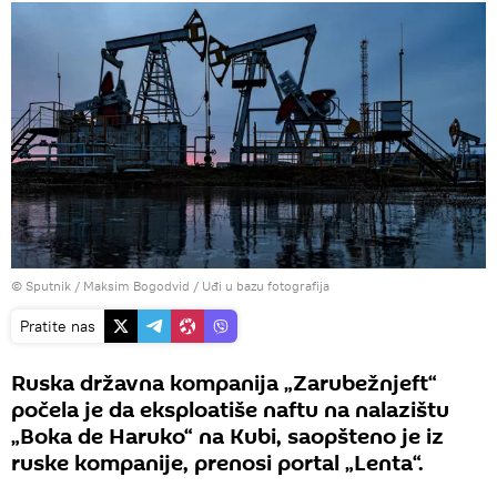
© Sputnik / Maksim Bogodvid
/
Uđi u bazu fotografija
Pratite nas
Ruska državna kompanija „Zarubežnjeft“
počela je da eksploatiše naftu na nalazištu
„Boka de Haruko“ na Kubi, saopšteno je iz
ruske kompanije, prenosi portal „Lenta“.