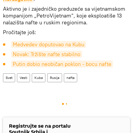
Aktivno je i zajedničko preduzeće sa vijetnamskom
kompanijom „PetroVijetnam“, koje eksploatiše 13
nalazišta nafte u ruskim regionima.
Pročitajte još:
Medvedev doputovao na Kubu
Novak: Tržište nafte stabilno
Putin dobio neobičan poklon - bocu nafte
Svet
Vesti
Kuba
Rusija
nafta
Registrujte se na portalu
Sputnjik Srbija i