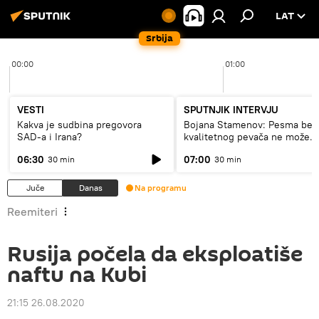
LAT
Srbija
00:00
01:00
VESTI
SPUTNJIK INTERVJU
Kakva je sudbina pregovora
Bojana Stamenov: Pesma bez
SAD-a i Irana?
kvalitetnog pevača ne može
dugo da živi
06:30
07:00
30 min
30 min
Juče
Danas
Na programu
Reemiteri
Rusija počela da eksploatiše
naftu na Kubi
21:15 26.08.2020