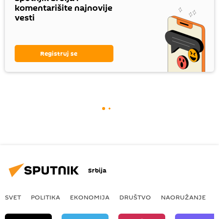
komentarišite najnovije
vesti
Registruj se
Srbija
SVET
POLITIKA
EKONOMIJA
DRUŠTVO
NAORUŽANJE