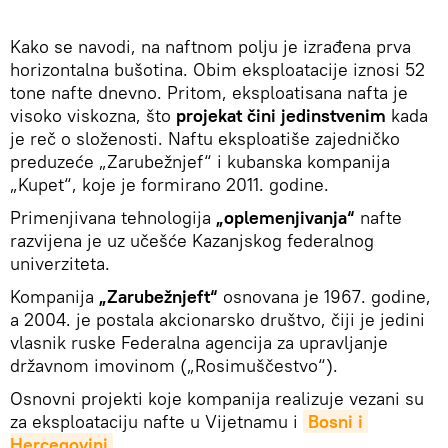
Kako se navodi, na naftnom polju je izrađena prva
horizontalna bušotina. Obim eksploatacije iznosi 52
tone nafte dnevno. Pritom, eksploatisana nafta je
visoko viskozna, što
projekat čini jedinstvenim
kada
je reč o složenosti. Naftu eksploatiše zajedničko
preduzeće „Zarubežnjef“ i kubanska kompanija
„Kupet“, koje je formirano 2011. godine.
Primenjivana tehnologija
„oplemenjivanja“
nafte
razvijena je uz učešće Kazanjskog federalnog
univerziteta.
Kompanija
„Zarubežnjeft“
osnovana je 1967. godine,
a 2004. je postala akcionarsko društvo, čiji je jedini
vlasnik ruske Federalna agencija za upravljanje
državnom imovinom („Rosimuščestvo“).
Osnovni projekti koje kompanija realizuje vezani su
za eksploataciju nafte u Vijetnamu i
Bosni i 
Hercegovini
.