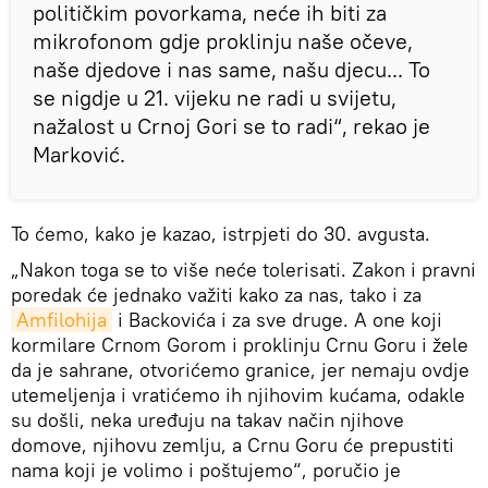
političkim povorkama, neće ih biti za
mikrofonom gdje proklinju naše očeve,
naše djedove i nas same, našu djecu... To
se nigdje u 21. vijeku ne radi u svijetu,
nažalost u Crnoj Gori se to radi“, rekao je
Marković.
To ćemo, kako je kazao, istrpjeti do 30. avgusta.
„Nakon toga se to više neće tolerisati. Zakon i pravni
poredak će jednako važiti kako za nas, tako i za
Amfilohija
i Backovića i za sve druge. A one koji
kormilare Crnom Gorom i proklinju Crnu Goru i žele
da je sahrane, otvorićemo granice, jer nemaju ovdje
utemeljenja i vratićemo ih njihovim kućama, odakle
su došli, neka uređuju na takav način njihove
domove, njihovu zemlju, a Crnu Goru će prepustiti
nama koji je volimo i poštujemo“, poručio je