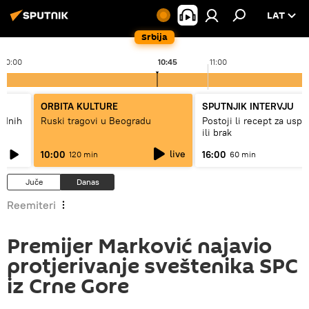
LAT
Srbija
10:00
10:45
11:00
ORBITA KULTURE
SPUTNJIK INTERVJU
hodnih
Ruski tragovi u Beogradu
Postoji li recept za usp
ili brak
live
10:00
16:00
120 min
60 min
Juče
Danas
Reemiteri
Premijer Marković najavio
protjerivanje sveštenika SPC
iz Crne Gore