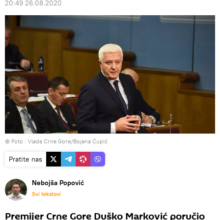
20:49 26.08.2020
© Foto : Vlada Crne Gore/Bojana Ćupić
Pratite nas
Nebojša Popović
Svi tekstovi
Premijer Crne Gore Duško Marković poručio