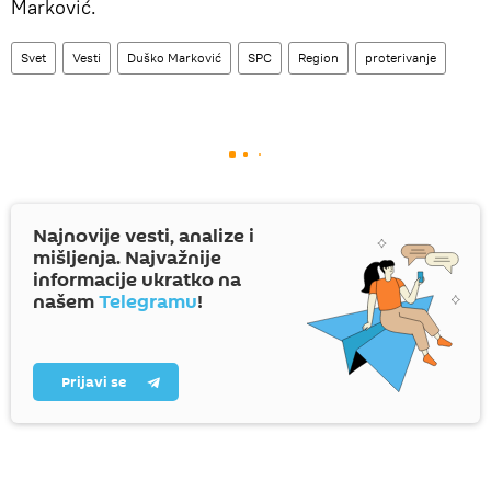
Marković.
Svet
Vesti
Duško Marković
SPC
Region
proterivanje
Najnovije vesti, analize i
mišljenja. Najvažnije
informacije ukratko na
našem
Telegramu
!
Prijavi se