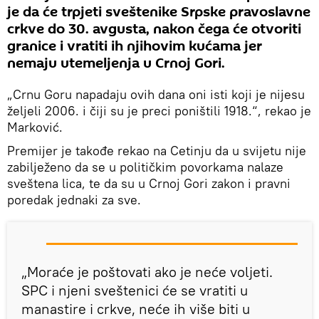
je da će trpjeti sveštenike Srpske pravoslavne
crkve do 30. avgusta, nakon čega će otvoriti
granice i vratiti ih njihovim kućama jer
nemaju utemeljenja u Crnoj Gori.
„Crnu Goru napadaju ovih dana oni isti koji je nijesu
željeli 2006. i čiji su je preci poništili 1918.“, rekao je
Marković.
Premijer je takođe rekao na Cetinju da u svijetu nije
zabilježeno da se u političkim povorkama nalaze
sveštena lica, te da su u Crnoj Gori zakon i pravni
poredak jednaki za sve.
„Moraće je poštovati ako je neće voljeti.
SPC i njeni sveštenici će se vratiti u
manastire i crkve, neće ih više biti u