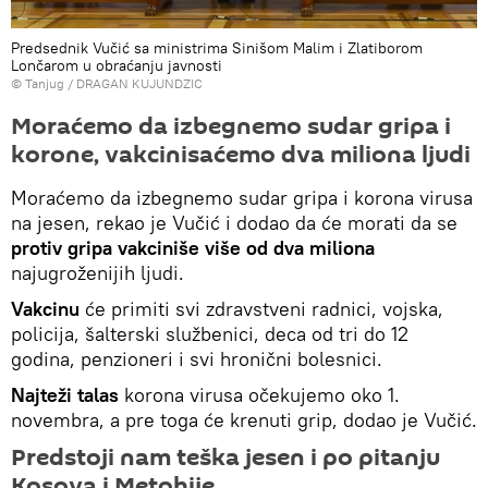
Predsednik Vučić sa ministrima Sinišom Malim i Zlatiborom
Lončarom u obraćanju javnosti
© Tanjug / DRAGAN KUJUNDZIC
Moraćemo da izbegnemo sudar gripa i
korone, vakcinisaćemo dva miliona ljudi
Moraćemo da izbegnemo sudar gripa i korona virusa
na jesen, rekao je Vučić i dodao da će morati da se
protiv gripa vakciniše više od dva miliona
najugroženijih ljudi.
Vakcinu
će primiti svi zdravstveni radnici, vojska,
policija, šalterski službenici, deca od tri do 12
godina, penzioneri i svi hronični bolesnici.
Najteži talas
korona virusa očekujemo oko 1.
novembra, a pre toga će krenuti grip, dodao je Vučić.
Predstoji nam teška jesen i po pitanju
Kosova i Metohije