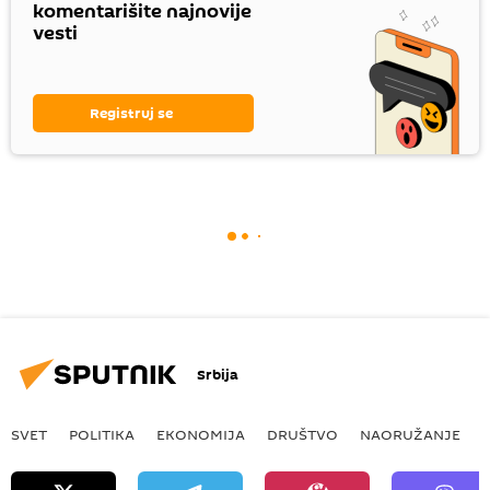
komentarišite najnovije
vesti
Registruj se
Srbija
SVET
POLITIKA
EKONOMIJA
DRUŠTVO
NAORUŽANJE