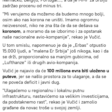
zadržao procenu od minus tri.
"Mi verujemo da možemo da budemo mnogo bolji,
osim ako nas korona ne uništi. Imamo ogromnu
neizvesnost, niko ne zna šta će da se dešava sa
koronom
, a moramo da se izborimo i za opstanak
naše nacionalne avio-kompanije", rekao je Vučić.
U tom smislu, napomenuo je da je „Erbas“ otpustio
15.000 ljudi, a "malena Er Srbija" još nikoga, kao i da
se drži, proporcionalno sa manjim gubicima, od
„Lufthanze“ ili drugih avio-kompanija.
Vučić je najavio da će
100 miliona evra biti uloženo u
puteve
, jer se našlo prostora za to ulaganje, a da se
ne poveća deficit i javni dug.
"Ulagaćemo u regionalnu i lokalnu putnu
infrastrukturu, nastavićemo sa velikim investicijama,
da podstaknemo rast", rekao je Vučić i zamolio
građane da novac troše u svojoj zemlji.