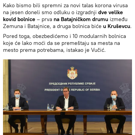
Kako bismo bili spremni za novi talas korona virusa
na jesen doneli smo odluku o izgradnji
dve velike
kovid bolnice
– prva
na Batajničkom drumu
između
Zemuna i Batajnice, a druga bolnica biće
u Kruševcu
.
Pored toga, obezbedićemo i 10 modularnih bolnica
koje će lako moći da se premeštaju sa mesta na
mesto prema potrebama, istakao je Vučić.