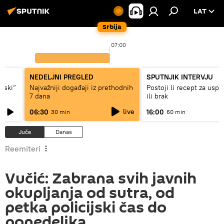
LAT
Srbija
07:00
NEDELJNI PREGLED
SPUTNJIK INTERVJU
ovski“
Najvažniji događaji iz prethodnih
Postoji li recept za usp
7 dana
ili brak
live
06:30
16:00
30 min
60 min
Juče
Danas
Reemiteri
Vučić: Zabrana svih javnih
okupljanja od sutra, od
petka policijski čas do
ponedeljka