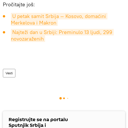
Pročitajte još:
U petak samit Srbija — Kosovo, domaćini 
Merkelova i Makron
Najteži dan u Srbiji: Preminulo 13 ljudi, 299 
novozaraženih
Vesti
Registrujte se na portalu
Sputnjik Srbija i