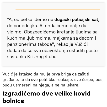
"A, od petka idemo na
dugački policijski sat
,
do ponedeljka. A, onda ćemo dalje da
vidimo. Obezbedićemo kretanje ljudima sa
kućnima ljubimcima, majkama sa decom i
penzionerima takođe", rekao je Vučić i
dodao da će sva obaveštenja uslediti posle
sastanka Kriznog štaba.
Vučić je istakao da mu je prva briga da zaštiti
građane, te da sve političke reakcije, sve šerpe, bes,
budu usmereni na njega, a ne na lekare.
Izgradićemo dve velike kovid
bolnice