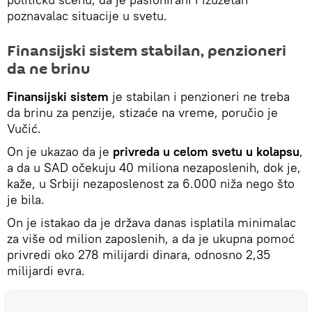
poznavalac situacije u svetu.
Finansijski sistem stabilan, penzioneri
da ne brinu
Finansijski sistem
je stabilan i penzioneri ne treba
da brinu za penzije, stizaće na vreme, poručio je
Vučić.
On je ukazao da je
privreda u celom svetu u kolapsu
,
a da u SAD očekuju 40 miliona nezaposlenih, dok je,
kaže, u Srbiji nezaposlenost za 6.000 niža nego što
je bila.
On je istakao da je država danas isplatila minimalac
za više od milion zaposlenih, a da je ukupna pomoć
privredi oko 278 milijardi dinara, odnosno 2,35
milijardi evra.