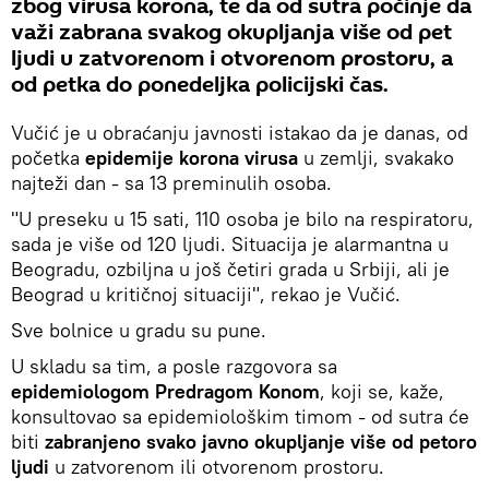
zbog virusa korona, te da od sutra počinje da
važi zabrana svakog okupljanja više od pet
ljudi u zatvorenom i otvorenom prostoru, a
od petka do ponedeljka policijski čas.
Vučić je u obraćanju javnosti istakao da je danas, od
početka
epidemije korona virusa
u zemlji, svakako
najteži dan - sa 13 preminulih osoba.
"U preseku u 15 sati, 110 osoba je bilo na respiratoru,
sada je više od 120 ljudi. Situacija je alarmantna u
Beogradu, ozbiljna u još četiri grada u Srbiji, ali je
Beograd u kritičnoj situaciji", rekao je Vučić.
Sve bolnice u gradu su pune.
U skladu sa tim, a posle razgovora sa
epidemiologom Predragom Konom
, koji se, kaže,
konsultovao sa epidemiološkim timom - od sutra će
biti
zabranjeno svako javno okupljanje više od petoro
ljudi
u zatvorenom ili otvorenom prostoru.