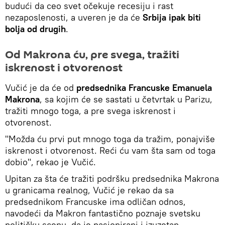
budući da ceo svet očekuje recesiju i rast
nezaposlenosti, a uveren je da će
Srbija ipak biti
bolja od drugih
.
Od Makrona ću, pre svega, tražiti
iskrenost i otvorenost
Vučić je da će od
predsednika Francuske Emanuela
Makrona
, sa kojim će se sastati u četvrtak u Parizu,
tražiti mnogo toga, a pre svega iskrenost i
otvorenost.
"Možda ću prvi put mnogo toga da tražim, ponajviše
iskrenost i otvorenost. Reći ću vam šta sam od toga
dobio", rekao je Vučić.
Upitan za šta će tražiti podršku predsednika Makrona
u granicama realnog, Vučić je rekao da sa
predsednikom Francuske ima odličan odnos,
navodeći da Makron fantastično poznaje svetsku
političku scenu, da je pasionirani i izuzetan