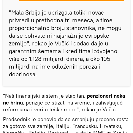
"Mala Srbija je ubrizgala toliki novac
privredi u prethodna tri meseca, a time
proporcionalno broju stanovnika, ne mogu
da se pohvale ni najsnažnije evropske
zemlje", rekao je Vučić i dodao da je u
garantnim šemama i kreditima izdvojeno
više od 1.128 milijardi dinara, a oko 105
milijardi na ime odloženih poreza i
doprinosa.
"Naš finansijski sistem je stabilan,
penzioneri neka
ne brinu
, penzije će stizati na vreme, i zahvaljujući
reformama i veri u teške mere", rekao je Vučić.
Predsednik je ponovio da se smanjuju procene rasta
za gotovo sve zemlje, Italiju, Francusku, Hrvatsku,
Nemačku, Belgiju, Portugal..., a da je MMF za Srbiju