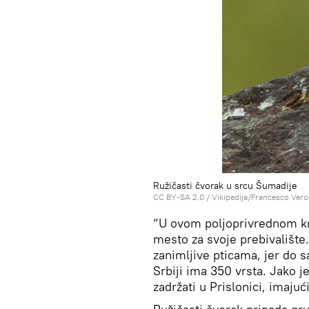
Ružičasti čvorak u srcu Šumadije
CC BY-SA 2.0
/
Vikipedija/Francesco Vero
“U ovom poljoprivrednom kra
mesto za svoje prebivališt
zanimljive pticama, jer do 
Srbiji ima 350 vrsta. Jako je
zadržati u Prislonici, imajuć