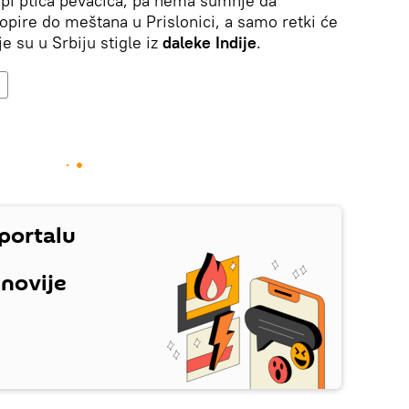
upi ptica pevačica, pa nema sumnje da
pire do meštana u Prislonici, a samo retki će
je su u Srbiju stigle iz
daleke Indije
.
 portalu
jnovije