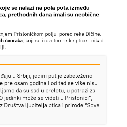
 koje se nalazi na pola puta između
ca, prethodnih dana imali su neobične
žnjem Prisloničkom polju, pored reke Dičine,
tih čvoraka
, koji su izuzetno retke ptice i nikad
ji.
aju u Srbiji, jedini put je zabeleženo
 pre osam godina i od tad se više nisu
vljamo da su sad u preletu, u potrazi za
 jedinki može se videti u Prislonici”,
 iz Društva ljubitelja ptica i prirode “Sove