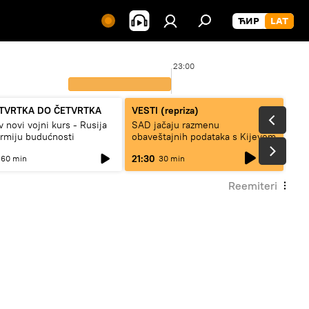
23:00
TVRTKA DO ČETVRTKA
VESTI (repriza)
v novi vojni kurs - Rusija
SAD jačaju razmenu
armiju budućnosti
obaveštajnih podataka s Kijevom
live
21:30
60 min
30 min
Reemiteri