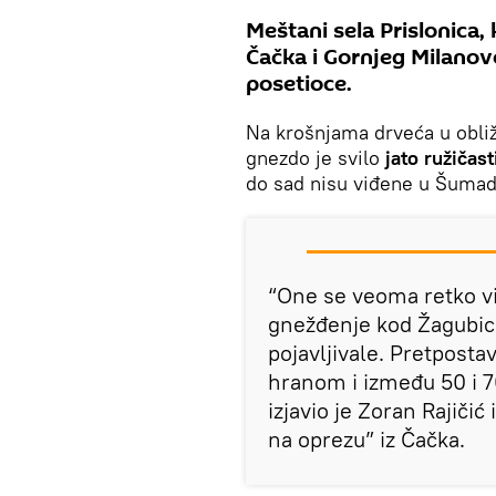
Meštani sela Prislonica,
Čačka i Gornjeg Milanov
posetioce.
Na krošnjama drveća u obli
gnezdo je svilo
jato ružičas
do sad nisu viđene u Šumadi
“One se veoma retko viđ
gnežđenje kod Žagubice
pojavljivale. Pretposta
hranom i između 50 i 70
izjavio je Zoran Rajičić
na oprezu” iz Čačka.