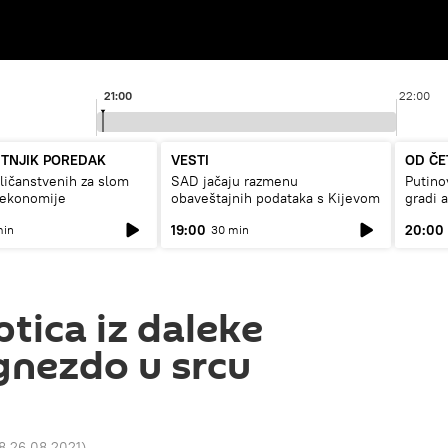
21:00
22:00
UTNJIK POREDAK
VESTI
OD ČE
ičanstvenih za slom
SAD jačaju razmenu
Putino
 ekonomije
obaveštajnih podataka s Kijevom
gradi 
19:00
20:00
min
30 min
ptica iz daleke
 gnezdo u srcu
8 26.08.2021
)