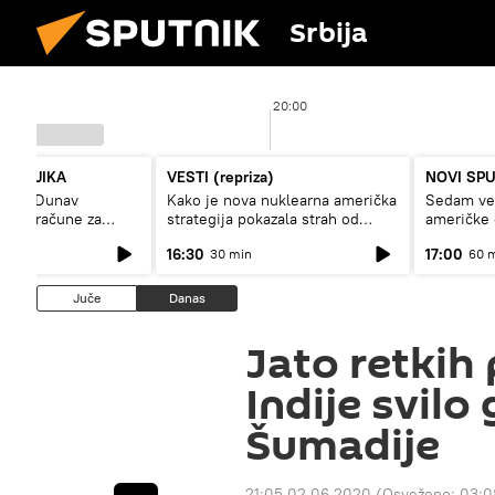
Srbija
20:00
PUTNJIKA
VESTI (repriza)
NOVI SP
niski Dunav
Kako je nova nuklearna američka
Sedam vel
isoke račune za
strategija pokazala strah od
američke
trikcije
Rusije?
16:30
17:00
30 min
60 
Juče
Danas
Jato retkih 
Indije svilo
Šumadije
21:05 02.06.2020
(Osveženo:
03:0