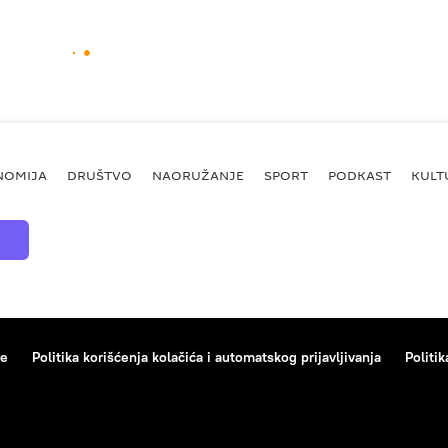
NOMIJA
DRUŠTVO
NAORUŽANJE
SPORT
PODKAST
KULT
ce
Politika korišćenja kolačića i automatskog prijavljivanja
Politik