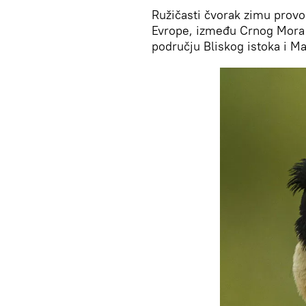
Ružičasti čvorak zimu provod
Evrope, između Crnog Mora i
području Bliskog istoka i Ma