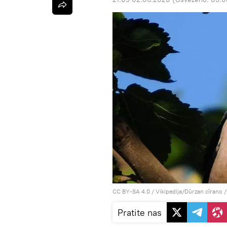
CC BY-SA 4.0
/
Vikipedija/Dûrzan cîrano
/
Pratite nas