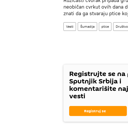
Ružičasti čvorak pripada gr
neobičan cvrkut ovih dana do
znati da ga stvaraju ptice ko
Vesti
Šumadija
ptice
Društvo
Registrujte se na
Sputnjik Srbija i
komentarišite na
vesti
Registruj se