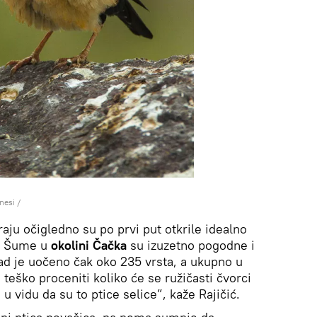
nesi
/
ju očigledno su po prvi put otkrile idealno
e. Šume u
okolini Čačka
su izuzetno pogodne i
sad je uočeno čak oko 235 vrsta, a ukupno u
 teško proceniti koliko će se ružičasti čvorci
i u vidu da su to ptice selice”, kaže Rajičić.