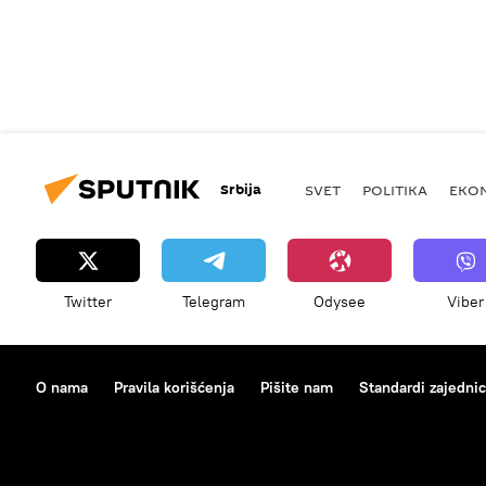
Srbija
SVET
POLITIKA
EKO
Twitter
Telegram
Odysee
Viber
O nama
Pravila korišćenja
Pišite nam
Standardi zajedni