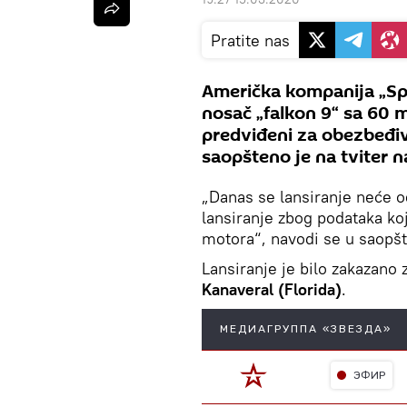
Pratite nas
Američka kompanija „Spej
nosač „falkon 9“ sa 60 mi
predviđeni za obezbeđiva
saopšteno je na tviter 
„Danas se lansiranje neće 
lansiranje zbog podataka ko
motora“, navodi se u saopš
Lansiranje je bilo zakazan
Kanaveral (Florida)
.