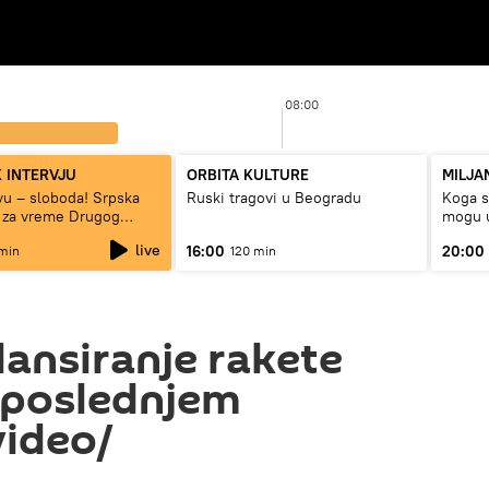
08:00
 INTERVJU
ORBITA KULTURE
MILJA
tvu – sloboda! Srpska
Ruski tragovi u Beogradu
Koga su
 za vreme Drugog
mogu u
rata“
live
16:00
20:00
min
120 min
ansiranje rakete
u poslednjem
ideo/