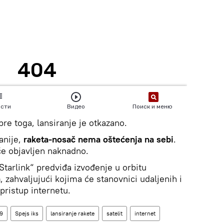
re toga, lansiranje je otkazano.
anije,
raketa-nosač nema oštećenja na sebi
.
će objavljen naknadno.
Starlink“ predviđa izvođenje u orbitu
a
, zahvaljujući kojima će stanovnici udaljenih i
pristup internetu.
 9
Spejs iks
lansiranje rakete
satelit
internet