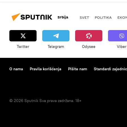
Srbija
SVET
POLITIKA
EKO
Twitter
Telegram
Odysee
Viber
O nama
Pravila korišćenja
Pišite nam
Standardi zajedni
© 2026 Sputnik Sva prava zadržana. 18+