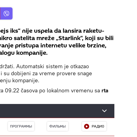
s iks“ nije uspela da lansira raketu-
kro satelita mreže „Starlink“, koji su bili
nje pristupa internetu velike brzine,
nalogu kompanije.
održati. Automatski sistem je otkazao
ji su dobijeni za vreme provere snage
tenju kompanije.
o za 09.22 časova po lokalnom vremenu sa
rta