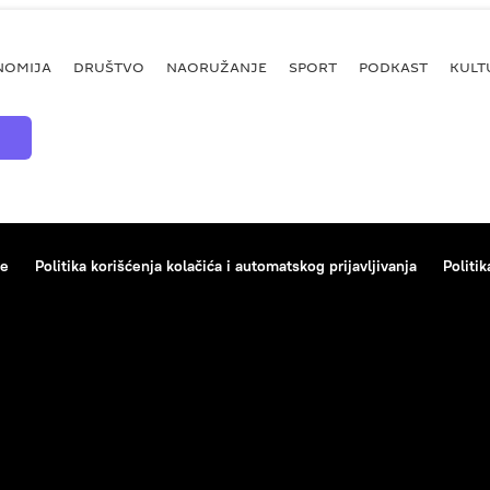
NOMIJA
DRUŠTVO
NAORUŽANJE
SPORT
PODKAST
KULT
ce
Politika korišćenja kolačića i automatskog prijavljivanja
Politik