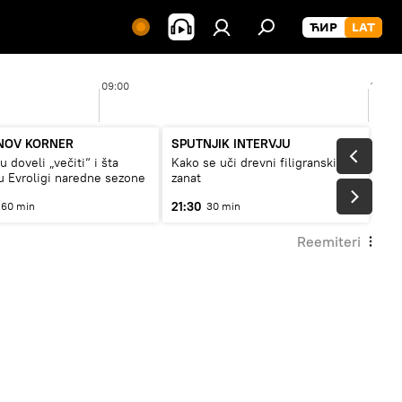
09:00
10:00
NOV KORNER
SPUTNJIK INTERVJU
 doveli „večiti“ i šta
Kako se uči drevni filigranski
 Evroligi naredne sezone
zanat
21:30
60 min
30 min
Reemiteri