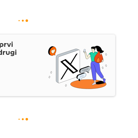
prvi
drugi