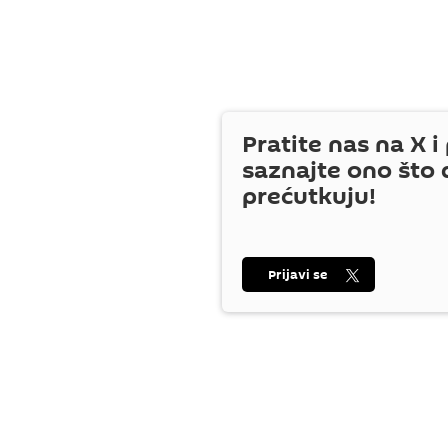
Pratite nas na
X
i 
saznajte ono što 
prećutkuju!
Prijavi se