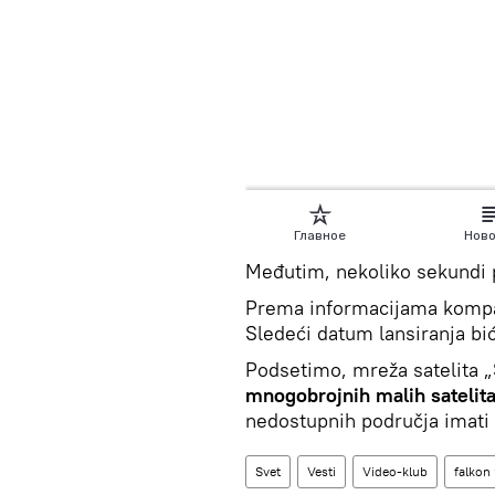
Međutim, nekoliko sekundi p
Prema informacijama komp
Sledeći datum lansiranja bi
Podsetimo, mreža satelita „
mnogobrojnih malih satelit
nedostupnih područja imati 
Svet
Vesti
Video-klub
falkon