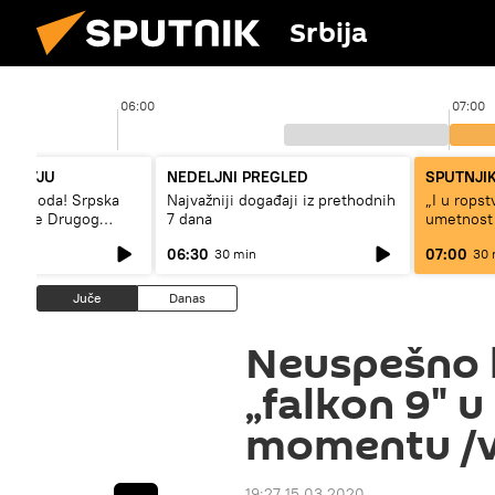
Srbija
06:00
07:00
NTERVJU
NEDELJNI PREGLED
SPUTNJIK
– sloboda! Srpska
Najvažniji događaji iz prethodnih
„I u rops
 vreme Drugog
7 dana
umetnost
a“
svetskog 
06:30
07:00
30 min
30 
Juče
Danas
Neuspešno l
„falkon 9" 
momentu /v
19:27 15.03.2020