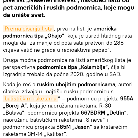
piše list „Nešenel interest“, navodeći listu od
pet američkih i ruskih podmornica, koje mogu
da unište svet.
Prema pisanju lista
, prva na listi je
američka
podmornica tipa „Ohajo“
, koja je usred hladnog rata
mogla da „za manje od pola sata pretvori do 288
ciljeva veličine grada u radioaktivni pepeo“.
Druga moćna podmornica na listi američkog lista je
perspektivna
podmornica tipa „Kolambija“
, čija bi
izgradnja trebalo da počne 2020. godine u SAD.
Kada je reč o
ruskim ubojitim podmornicama
, autori
članka izdvajaju „najtišu rusku podmornicu s
balističkim raketama
“ – podmornicu projekta
955A
„Borej-A“
, koja je naoružana raketama R-30
„Bulava“, podmornicu projekta
667BDRM „Delfin“
,
naoružanu balističkim raketama „Sineva“ i
podmornicu projekta 8
85M „Jasen“
sa krstarećim
raketama 3M-14 „Kalibar“.