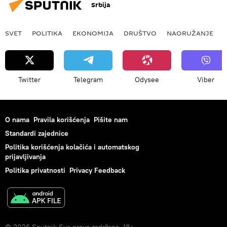
Srbija
SVET
POLITIKA
EKONOMIJA
DRUŠTVO
NAORUŽANJE
Twitter
Telegram
Odysee
Viber
O nama
Pravila korišćenja
Pišite nam
Standardi zajednice
Politika korišćenja kolačića i automatskog
prijavljivanja
Politika privatnosti
Privacy Feedback
© 2026 Sputnik Sva prava zadržana. 18+