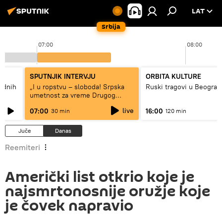
LAT
Srbija
07:00
08:00
SPUTNJIK INTERVJU
ORBITA KULTURE
hodnih
„I u ropstvu – sloboda! Srpska
Ruski tragovi u Beograd
umetnost za vreme Drugog
svetskog rata“
live
07:00
16:00
30 min
120 min
Juče
Danas
Reemiteri
Američki list otkrio koje je
najsmrtonosnije oružje koje
je čovek napravio