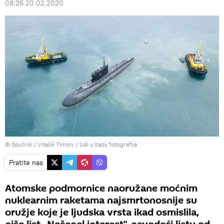
08:26 20.02.2020
© Sputnik / Vitaliй Timkiv
/
Uđi u bazu fotografija
Pratite nas
Atomske podmornice naoružane moćnim
nuklearnim raketama najsmrtonosnije su
oružje koje je ljudska vrsta ikad osmislila,