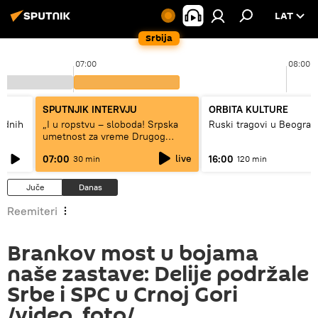
LAT
Srbija
07:00
08:00
SPUTNJIK INTERVJU
ORBITA KULTURE
hodnih
„I u ropstvu – sloboda! Srpska
Ruski tragovi u Beograd
umetnost za vreme Drugog
svetskog rata“
live
07:00
16:00
30 min
120 min
Juče
Danas
Reemiteri
Brankov most u bojama
naše zastave: Delije podržale
Srbe i SPC u Crnoj Gori
/video, foto/