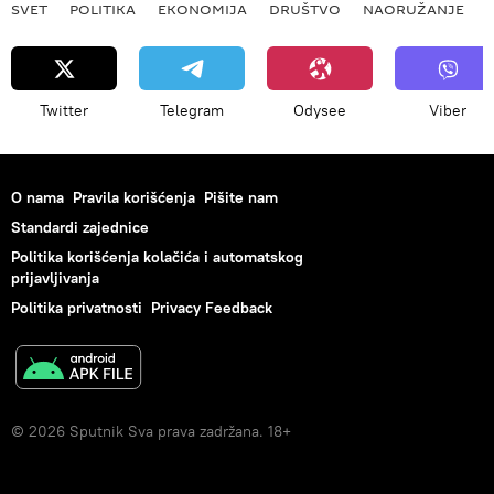
SVET
POLITIKA
EKONOMIJA
DRUŠTVO
NAORUŽANJE
Twitter
Telegram
Odysee
Viber
O nama
Pravila korišćenja
Pišite nam
Standardi zajednice
Politika korišćenja kolačića i automatskog
prijavljivanja
Politika privatnosti
Privacy Feedback
© 2026 Sputnik Sva prava zadržana. 18+