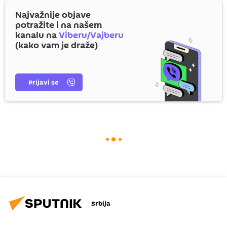
Najvažnije objave
potražite i na našem
kanalu na
Viberu/Vajberu
(kako vam je draže)
Prijavi se
Srbija