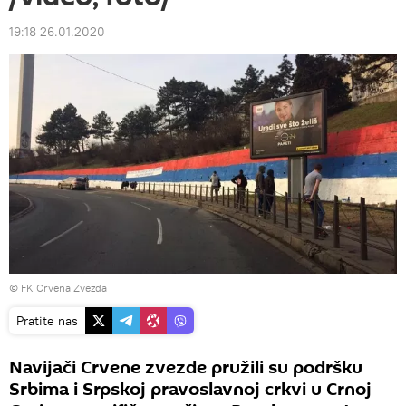
19:18 26.01.2020
© FK Crvena Zvezda
Pratite nas
Navijači Crvene zvezde pružili su podršku
Srbima i Srpskoj pravoslavnoj crkvi u Crnoj