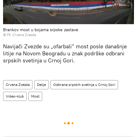
Brankov most u bojama srpske zastave
© FK Crvena Zvezda
Navijači Zvezde su „ofarbali“ most posle današnje
litije na Novom Beogradu u znak podrške odbrani
srpskih svetinja u Crnoj Gori.
Crvena Zvezda
Delije
Odbrana srpskih svetinja u Crnoj Gori
Video-klub
Most