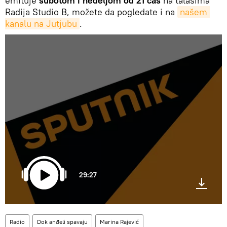
emituje
subotom i nedeljom od 21 čas
na talasima
Radija Studio B, možete da pogledate i na
našem 
kanalu na Jutjubu
.
29:27
Radio
Dok anđeli spavaju
Marina Rajević