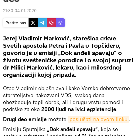
21:30 04.01.2020
Pratite nas
Jerej Vladimir Marković, starešina crkve
Svetih apostola Petra i Pavla u Topčideru,
govorio je u emisiji „Dok anđeli spavaju“ o
životu svešteničke porodice i o svojoj supruzi
dr Milici Marković, lekaru, kao i milosrdnoj
organizaciji kojoj pripada.
Otac Vladimir objašnjava i kako Versko dobrotvorno
starateljstvo, takozvani VDS, svakog dana
obezbeđuje topli obrok, ali i drugu vrstu pomoći i
podrške za oko
2000 ljudi na ivici egzistencije
.
Drugi deo emisije
možete
poslušati na ovom linku
.
Emisiju Sputnjika
„Dok anđeli spavaju“
, koja se