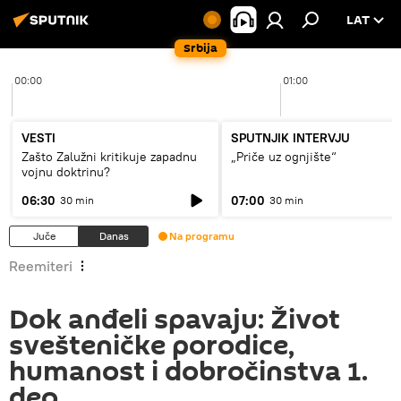
LAT
Srbija
00:00
01:00
VESTI
SPUTNJIK INTERVJU
Zašto Zalužni kritikuje zapadnu
„Priče uz ognjište“
vojnu doktrinu?
06:30
07:00
30 min
30 min
Juče
Danas
Na programu
Reemiteri
Dok anđeli spavaju: Život
svešteničke porodice,
humanost i dobročinstva 1.
deo