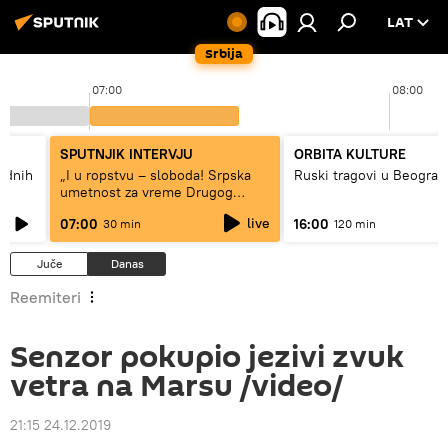
LAT
Srbija
07:00
08:00
SPUTNJIK INTERVJU
ORBITA KULTURE
hodnih
„I u ropstvu – sloboda! Srpska
Ruski tragovi u Beograd
umetnost za vreme Drugog
svetskog rata“
live
07:00
16:00
30 min
120 min
Juče
Danas
Reemiteri
Senzor pokupio jezivi zvuk
vetra na Marsu /video/
21:15 24.12.2019