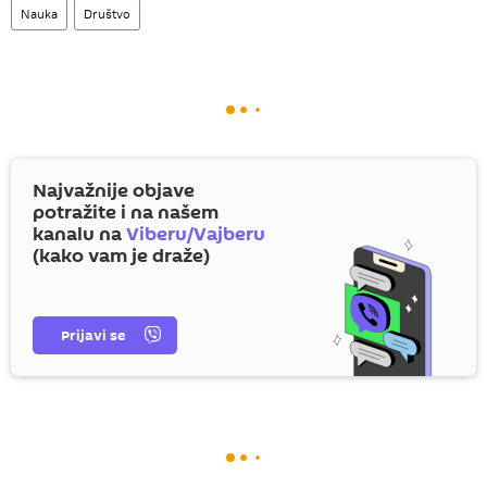
Nauka
Društvo
Najvažnije objave
potražite i na našem
kanalu na
Viberu/Vajberu
(kako vam je draže)
Prijavi se