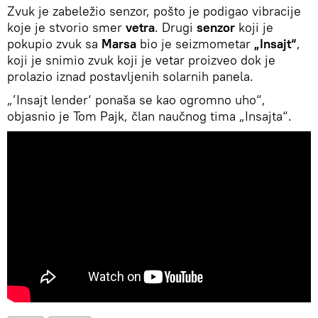
Zvuk je zabeležio senzor, pošto je podigao vibracije
koje je stvorio smer
vetra
. Drugi
senzor
koji je
pokupio zvuk sa
Marsa
bio je seizmometar
„Insajt“
,
koji je snimio zvuk koji je vetar proizveo dok je
prolazio iznad postavljenih solarnih panela.
„’Insajt lender‘ ponaša se kao ogromno uho“,
objasnio je Tom Pajk, član naučnog tima „Insajta“.