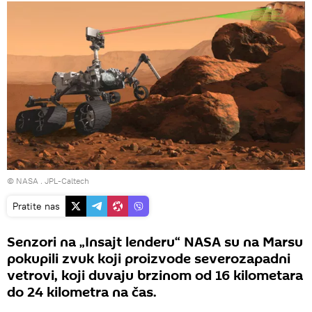
©
NASA
. JPL-Caltech
Pratite nas
Senzori na „Insajt lenderu“ NASA su na Marsu
pokupili zvuk koji proizvode severozapadni
vetrovi, koji duvaju brzinom od 16 kilometara
do 24 kilometra na čas.