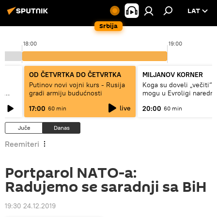
LAT
Srbija
18:00
19:00
OD ČETVRTKA DO ČETVRTKA
MILJANOV KORNER
Putinov novi vojni kurs - Rusija
Koga su doveli „večiti“ i
 i
gradi armiju budućnosti
mogu u Evroligi naredn
live
17:00
20:00
60 min
60 min
Juče
Danas
Reemiteri
Portparol NATO-a:
Radujemo se saradnji sa BiH
19:30 24.12.2019