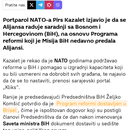
Pratite nas
Portparol NATO-a Pirs Kazalet izjavio je da se
Alijansa raduje saradnji sa Bosnom i
Hercegovinom (BiH), na osnovu Programa
reformi koji je Misija BiH nedavno predala
Alijansi.
Kazalet je rekao da je
NATO
godinama podržavao
reforme u BiH i pomagao u izgradnji kapaciteta koji
su bili usmereni na dobrobit svih građana, te najavio
da će se to nastaviti, prenosi sarajevski portal
„Kliks“.
Ranije je predsedavajući Predsedništva BiH Željko
Komšić potvrdio da je
Program reformi dostavljen u 
Brisel
, čime je ispoštovan dogovor koji su postigli
članovi Predsedništva da će dan nakon imenovanja
Saveta ministra BiH
dokument dostaviti u sedište