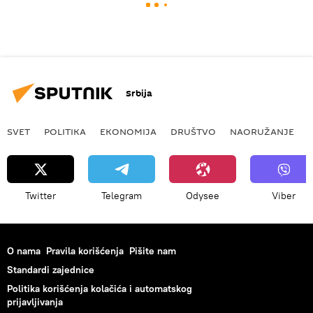
Srbija
SVET
POLITIKA
EKONOMIJA
DRUŠTVO
NAORUŽANJE
Twitter
Telegram
Odysee
Viber
O nama
Pravila korišćenja
Pišite nam
Standardi zajednice
Politika korišćenja kolačića i automatskog
prijavljivanja