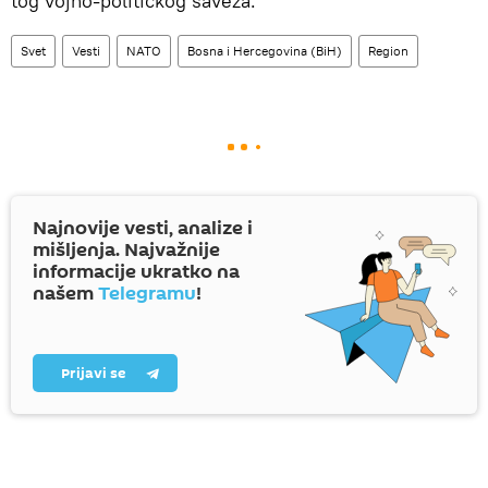
tog vojno-političkog saveza.
Svet
Vesti
NATO
Bosna i Hercegovina (BiH)
Region
Najnovije vesti, analize i
mišljenja. Najvažnije
informacije ukratko na
našem
Telegramu
!
Prijavi se