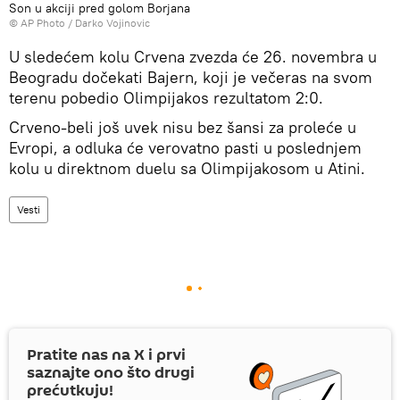
Son u akciji pred golom Borjana
© AP Photo / Darko Vojinovic
U sledećem kolu Crvena zvezda će 26. novembra u
Beogradu dočekati Bajern, koji je večeras na svom
terenu pobedio Olimpijakos rezultatom 2:0.
Crveno-beli još uvek nisu bez šansi za proleće u
Evropi, a odluka će verovatno pasti u poslednjem
kolu u direktnom duelu sa Olimpijakosom u Atini.
Vesti
Pratite nas na
X
i prvi
saznajte ono što drugi
prećutkuju!