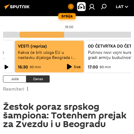
LAT
Srbija
18:00
VESTI (repriza)
OD ČETVRTKA DO ČET
ez
Kakva će biti uloga EU u
Putinov novi vojni kurs 
e
nastavku dijaloga Beograda i
gradi armiju budućnosti
Prištine?
live
16:30
17:00
30 min
60 min
Juče
Danas
Reemiteri
Žestok poraz srpskog
šampiona: Totenhem prejak
za Zvezdu i u Beogradu