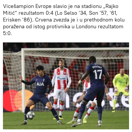
Vicešampion Evrope slavio je na stadionu „Rajko
Mitić“ rezultatom 0:4 (Lo Selso ‘34, Son ‘57, ‘61,
Erisken ‘86). Crvena zvezda je i u prethodnom kolu
poražena od istog protivnika u Londonu rezultatom
5:0.