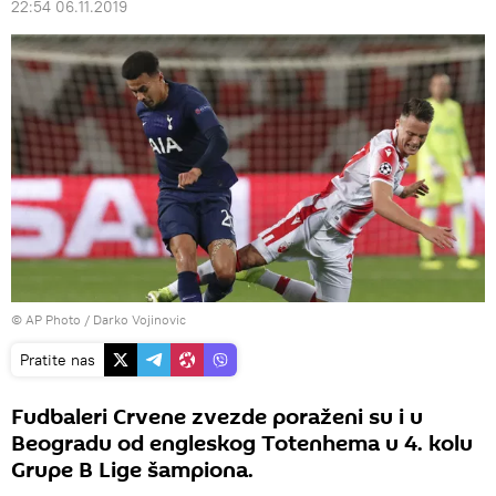
22:54 06.11.2019
© AP Photo / Darko Vojinovic
Pratite nas
Fudbaleri Crvene zvezde poraženi su i u
Beogradu od engleskog Totenhema u 4. kolu
Grupe B Lige šampiona.