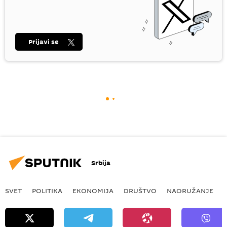
Prijavi se
Srbija
SVET
POLITIKA
EKONOMIJA
DRUŠTVO
NAORUŽANJE