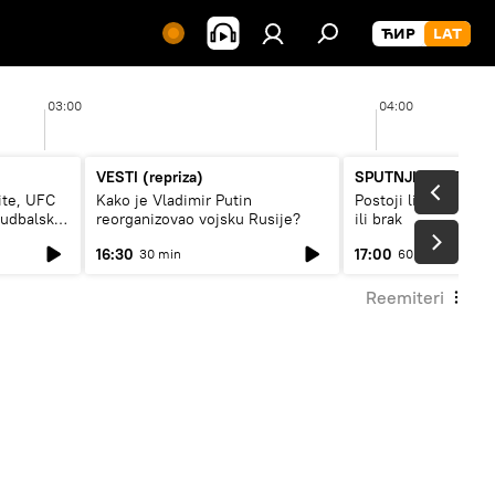
03:00
04:00
VESTI (repriza)
SPUTNJIK INTERVJ
ite, UFC
Kako je Vladimir Putin
Postoji li recept za
fudbalski
reorganizovao vojsku Rusije?
ili brak
16:30
17:00
30 min
60 min
Reemiteri