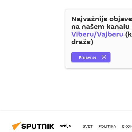
Najvažnije objave
na našem kanalu
Viberu/Vajberu
(k
draže)
Prijavi se
Srbija
SVET
POLITIKA
EKO