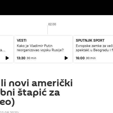
02:00
VESTI
SPUTNJIK SPORT
Kako je Vladimir Putin
Evropske zamke za več
za
reorganizovao vojsku Rusije?
spektakl u Beogradu i 
rat
13:30
16:00
30 min
30 min
li novi američki
ni štapić za
eo)
 02.08.2021
)