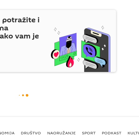
 potražite i
 na
ako vam je
NOMIJA
DRUŠTVO
NAORUŽANJE
SPORT
PODKAST
KULT