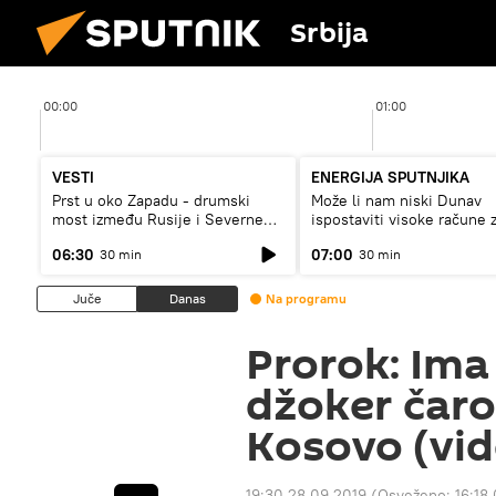
Srbija
00:00
01:00
VESTI
ENERGIJA SPUTNJIKA
Prst u oko Zapadu - drumski
Može li nam niski Dunav
most između Rusije i Severne
ispostaviti visoke račune 
Koreje
struju, ili restrikcije
06:30
07:00
30 min
30 min
Juče
Danas
Na programu
Prorok: Ima 
džoker čarob
Kosovo (vid
19:30 28.09.2019
(Osveženo:
16:18