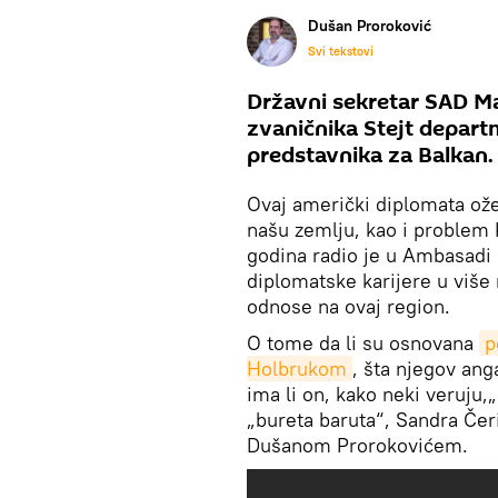
Dušan Proroković
Svi tekstovi
Državni sekretar SAD M
zvaničnika Stejt depart
predstavnika za Balkan.
Ovaj američki diplomata ož
našu zemlju, kao i problem
godina radio je u Ambasadi 
diplomatske karijere u više
odnose na ovaj region.
O tome da li su osnovana
p
Holbrukom
, šta njegov an
ima li on, kako neki veruju,
„bureta baruta“, Sandra Čeri
Dušanom Prorokovićem.