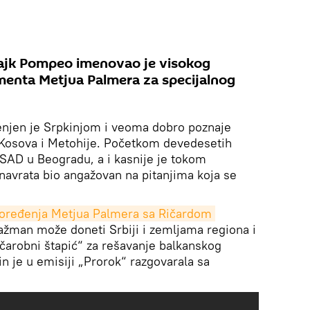
ajk Pompeo imenovao je visokog
menta Metjua Palmera za specijalnog
enjen je Srpkinjom i veoma dobro poznaje
 Kosova i Metohije. Početkom devedesetih
SAD u Beogradu, a i kasnije je tokom
 navrata bio angažovan na pitanjima koja se
oređenja Metjua Palmera sa Ričardom 
gažman može doneti Srbiji i zemljama regiona i
„čarobni štapić“ za rešavanje balkanskog
n je u emisiji „Prorok“ razgovarala sa