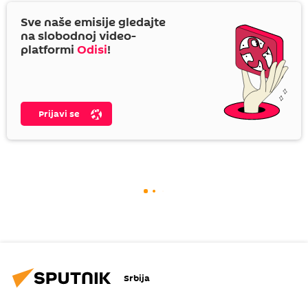
Sve naše emisije gledajte
na slobodnoj video-
platformi
Odisi
!
Prijavi se
Srbija