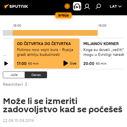
LAT
Srbija
18:00
19:00
OD ČETVRTKA DO ČETVRTKA
MILJANOV KORNER
Putinov novi vojni kurs - Rusija
Koga su doveli „večiti“ i
 i
gradi armiju budućnosti
mogu u Evroligi naredn
live
17:00
20:00
60 min
60 min
Juče
Danas
Reemiteri
Može li se izmeriti
zadovoljstvo kad se počešeš
22:08 15.09.2019