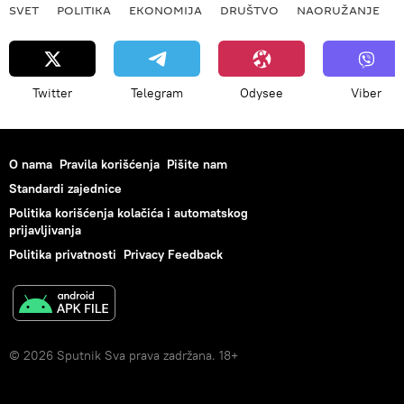
SVET
POLITIKA
EKONOMIJA
DRUŠTVO
NAORUŽANJE
Twitter
Telegram
Odysee
Viber
O nama
Pravila korišćenja
Pišite nam
Standardi zajednice
Politika korišćenja kolačića i automatskog
prijavljivanja
Politika privatnosti
Privacy Feedback
© 2026 Sputnik Sva prava zadržana. 18+