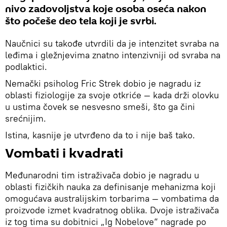
nivo zadovoljstva koje osoba oseća nakon
što počeše deo tela koji je svrbi.
Naučnici su takođe utvrdili da je intenzitet svraba na
leđima i gležnjevima znatno intenzivniji od svraba na
podlaktici.
Nemački psiholog Fric Strek dobio je nagradu iz
oblasti fiziologije za svoje otkriće — kada drži olovku
u ustima čovek se nesvesno smeši, što ga čini
srećnijim.
Istina, kasnije je utvrđeno da to i nije baš tako.
Vombati i kvadrati
Međunarodni tim istraživača dobio je nagradu u
oblasti fizičkih nauka za definisanje mehanizma koji
omogućava australijskim torbarima — vombatima da
proizvode izmet kvadratnog oblika. Dvoje istraživača
iz tog tima su dobitnici „Ig Nobelove“ nagrade po