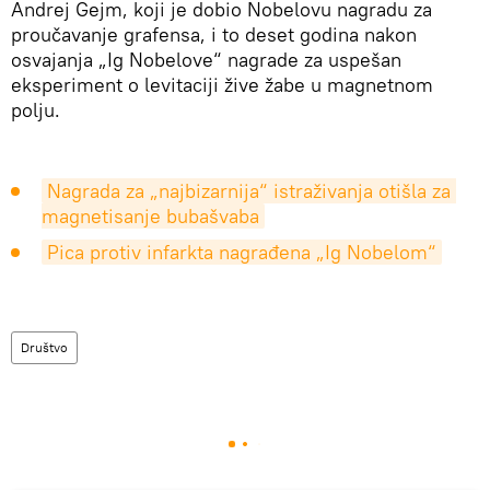
Andrej Gejm, koji je dobio Nobelovu nagradu za
proučavanje grafensa, i to deset godina nakon
osvajanja „Ig Nobelove“ nagrade za uspešan
eksperiment o levitaciji žive žabe u magnetnom
polju.
Nagrada za „najbizarnija“ istraživanja otišla za 
magnetisanje bubašvaba
Pica protiv infarkta nagrađena „Ig Nobelom“
Društvo