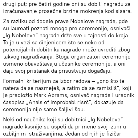
drugi put; pre četiri godine oni su dobili nagradu za
izračunavanje prosečne brzine mokrenja kod sisara.
Za razliku od dodele prave Nobelove nagrade, gde
su laureati poznati mnogo pre ceremonije, osnivači
„Ig Nobelove“ nagrade drže sve u tajnosti do kraja.
To je u vezi sa činjenicom što se neko od
potencijalnih dobitnika nagrade može uvrediti zbog
takvog nagrađivanja. Stoga organizatori ceremonije
usmeno obaveštavaju učesnike ceremonije, a oni
daju svoj pristanak da prisustvuju događaju.
Formalni kriterijum za izbor radova — „ono što te
natera da se nasmeješ, a zatim da se zamisliš“, koji
je predložio Mark Abrams, osnivač nagrade i urednik
časopisa „Anals of improbabl risrč“, dokazuje da
ceremonija nije samo šaljivi šou.
Neki od naučnika koji su dobitnici „Ig Nobelove“
nagrade kasnije su uspeli da primene svoj izum u
ozbiljnim istraživanjima. Jedan od njih je fizičar