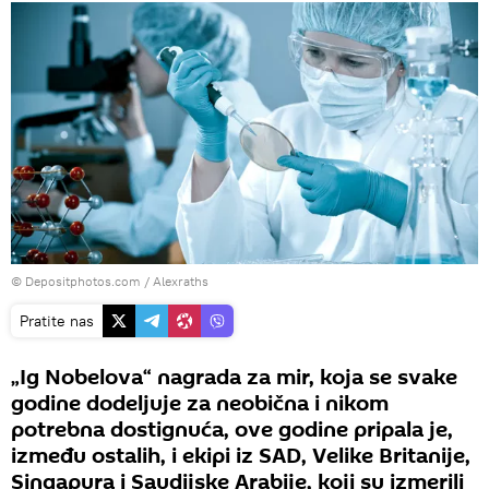
© Depositphotos.com / Alexraths
Pratite nas
„Ig Nobelova“ nagrada za mir, koja se svake
godine dodeljuje za neobična i nikom
potrebna dostignuća, ove godine pripala je,
između ostalih, i ekipi iz SAD, Velike Britanije,
Singapura i Saudijske Arabije, koji su izmerili