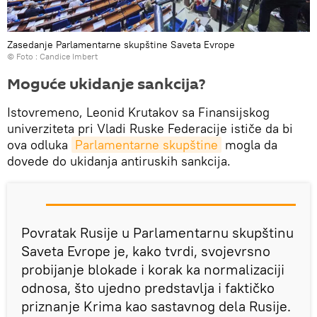
Zasedanje Parlamentarne skupštine Saveta Evrope
© Foto : Candice Imbert
Moguće ukidanje sankcija?
Istovremeno, Leonid Krutakov sa Finansijskog
univerziteta pri Vladi Ruske Federacije ističe da bi
ova odluka
Parlamentarne skupštine
mogla da
dovede do ukidanja antiruskih sankcija.
Povratak Rusije u Parlamentarnu skupštinu
Saveta Evrope je, kako tvrdi, svojevrsno
probijanje blokade i korak ka normalizaciji
odnosa, što ujedno predstavlja i faktičko
priznanje Krima kao sastavnog dela Rusije.