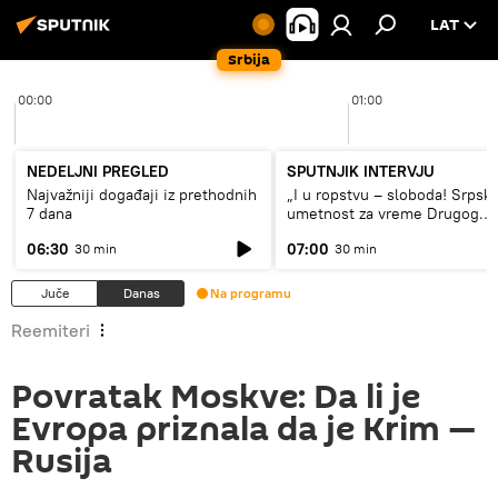
LAT
Srbija
00:00
01:00
NEDELJNI PREGLED
SPUTNJIK INTERVJU
Najvažniji događaji iz prethodnih
„I u ropstvu – sloboda! Srpsk
7 dana
umetnost za vreme Drugog
svetskog rata“
06:30
07:00
30 min
30 min
Juče
Danas
Na programu
Reemiteri
Povratak Moskve: Da li je
Evropa priznala da je Krim —
Rusija