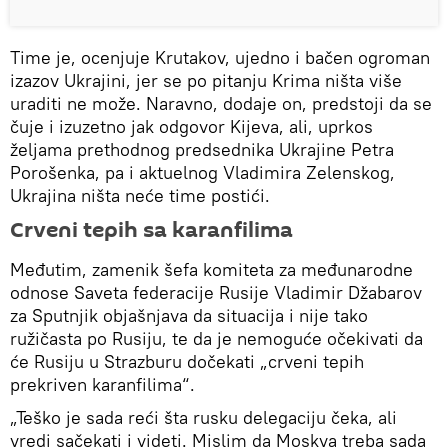
Time je, ocenjuje Krutakov, ujedno i bačen ogroman
izazov Ukrajini, jer se po pitanju Krima ništa više
uraditi ne može. Naravno, dodaje on, predstoji da se
čuje i izuzetno jak odgovor Kijeva, ali, uprkos
željama prethodnog predsednika Ukrajine Petra
Porošenka, pa i aktuelnog Vladimira Zelenskog,
Ukrajina ništa neće time postići.
Crveni tepih sa karanfilima
Međutim, zamenik šefa komiteta za međunarodne
odnose Saveta federacije Rusije Vladimir Džabarov
za Sputnjik objašnjava da situacija i nije tako
ružičasta po Rusiju, te da je nemoguće očekivati da
će Rusiju u Strazburu dočekati „crveni tepih
prekriven karanfilima“.
„Teško je sada reći šta rusku delegaciju čeka, ali
vredi sačekati i videti. Mislim da Moskva treba sada