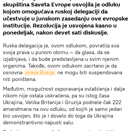
skupština Saveta Evrope usvojila je odluku
kojom omogućava ruskoj delegaciji da
učestvuje u junskom zasedanju ove evropske
institucije. Rezolucija je usvojena kasno u
ponedeljak, nakon devet sati diskusije.
Ruska delegacija je, ovom odlukom, povratila sva
svoja prava u punom obimu — da glasa, da se
izjašnjava, i da bude predstavljena u svim njenim
organima. Takođe, ovom odlukom zacrtano je da
osnovna
prava Rusije
ne mogu biti suspendovana
niti poništena.
Međutim, mogućnost osporavanja ovlašćenja i dalje
nikom nije ostala uskraćena, pa su istog časa
Ukrajina, Velika Britanija i Gruzija podnele čak 222
amandmana na ovu odluku, od kojih je samo jedan
bio usvojen, što je i dovelo do toga da Ukrajina
demonstrantivno napusti salu.