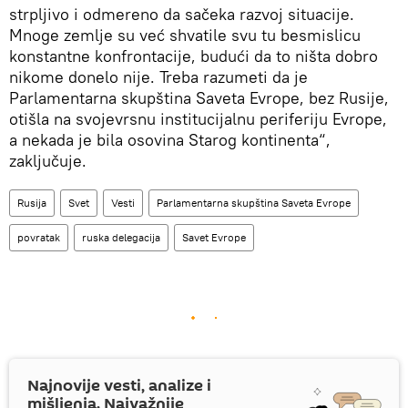
strpljivo i odmereno da sačeka razvoj situacije.
Mnoge zemlje su već shvatile svu tu besmislicu
konstantne konfrontacije, budući da to ništa dobro
nikome donelo nije. Treba razumeti da je
Parlamentarna skupština Saveta Evrope, bez Rusije,
otišla na svojevrsnu institucijalnu periferiju Evrope,
a nekada je bila osovina Starog kontinenta“,
zaključuje.
Rusija
Svet
Vesti
Parlamentarna skupština Saveta Evrope
povratak
ruska delegacija
Savet Evrope
Najnovije vesti, analize i
mišljenja. Najvažnije