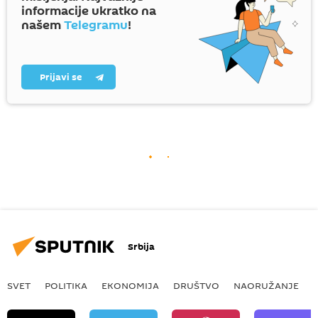
informacije ukratko na
našem
Telegramu
!
Prijavi se
Srbija
SVET
POLITIKA
EKONOMIJA
DRUŠTVO
NAORUŽANJE