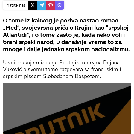
Pratite nas
O tome iz kakvog je poriva nastao roman
„Med“, svojevrsna priča o Krajini kao "srpskoj
Atlantidi", i o tome zašto je, kada neko voli i
brani srpski narod, u današnje vreme to za
mnoge i dalje jednako srpskom nacionalizmu.
U večerašnjem izdanju Sputnjik intervjua Dejana
Vuković o svemu tome razgovara sa francuskim i
srpskim piscem Slobodanom Despotom.