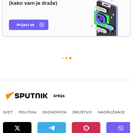
(kako vam je draže)
Prijavi se
Srbija
SVET
POLITIKA
EKONOMIJA
DRUŠTVO
NAORUŽANJE