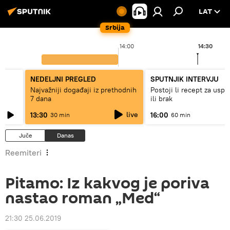
LAT
Srbija
14:00
14:30
NEDELJNI PREGLED
SPUTNJIK INTERVJU
Najvažniji događaji iz prethodnih
Postoji li recept za usp
7 dana
ili brak
live
13:30
16:00
30 min
60 min
Juče
Danas
Reemiteri
Pitamo: Iz kakvog je poriva
nastao roman „Med“
21:30 25.06.2019