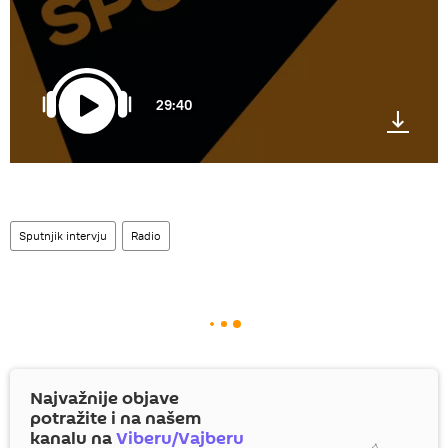
29:40
Sputnjik intervju
Radio
Najvažnije objave
potražite i na našem
kanalu na
Viberu/Vajberu