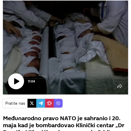
11:04
Play
Video
Pratite nas
Međunarodno pravo NATO je sahranio i 20.
maja kad je bombardovao Klinički centar „Dr