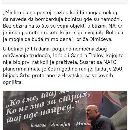
„Mislim da ne postoji razlog koji bi mogao nekog
da navede da bombarduje bolnicu gde su nemoćni.
Bez obzira na to što su vojni objekti u blizini, NATO
je imao pametne rakete koje znaju svoj cilj. Bolnica
je mogla da bude mimoiđena“, priča Dimićeva.
U bolnici je tih dana, potpuno nemoćna zbog
održavanja trudnoće, ležala i Sandra Trailov, kojoj to
nije bio prvi rat koji je preživela. Susret sa NATO
planerima imala je četiri godine ranije, kada je 250
hiljada Srba proterano iz Hrvatske, sa vekovnih
ognjišta.