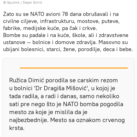
© Sputnik / Dejan Simić
Zato su se NATO avioni 78 dana obrušavali i na
civilne ciljeve, infrastrukturu, mostove, puteve,
fabrike, medijske kuće, pa čak i crkve.
Bombe su padale i na kuće, škole, ali i zdravstvene
ustanove — bolnice i domove zdravlja. Masovno su
ubijani bolesnici, starci, žene, porodilje, deca i bebe.
Ružica Dimić porodila se carskim rezom
u bolnici ’Dr Dragiša Mišović‘, u kojoj je
tada radila, a radi i danas, samo nekoliko
sati pre nego što je NATO bomba pogodila
mesto za koje je mislila da je
najbezbednije. Mesto sa oznakom crvenog
krsta.