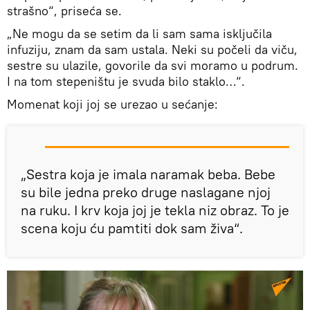
strašno“, priseća se.
„Ne mogu da se setim da li sam sama isključila
infuziju, znam da sam ustala. Neki su počeli da viču,
sestre su ulazile, govorile da svi moramo u podrum.
I na tom stepeništu je svuda bilo staklo…“.
Momenat koji joj se urezao u sećanje:
„Sestra koja je imala naramak beba. Bebe
su bile jedna preko druge naslagane njoj
na ruku. I krv koja joj je tekla niz obraz. To je
scena koju ću pamtiti dok sam živa“.