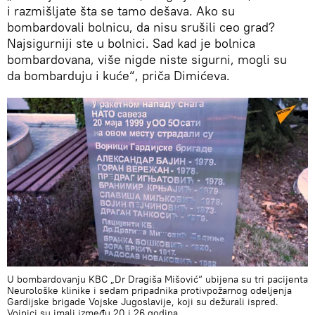
i razmišljate šta se tamo dešava. Ako su
bombardovali bolnicu, da nisu srušili ceo grad?
Najsigurniji ste u bolnici. Sad kad je bolnica
bombardovana, više nigde niste sigurni, mogli su
da bombarduju i kuće“, priča Dimićeva.
U bombardovanju KBC „Dr Dragiša Mišović“ ubijena su tri pacijenta
Neurološke klinike i sedam pripadnika protivpožarnog odeljenja
Gardijske brigade Vojske Jugoslavije, koji su dežurali ispred.
Vojnici su imali između 20 i 26 godina.