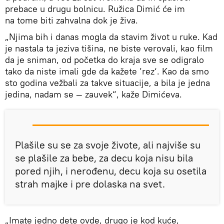
prebace u drugu bolnicu. Ružica Dimić će im
na tome biti zahvalna dok je živa.
„Njima bih i danas mogla da stavim život u ruke. Kad
je nastala ta jeziva tišina, ne biste verovali, kao film
da je sniman, od početka do kraja sve se odigralo
tako da niste imali gde da kažete ’rez‘. Kao da smo
sto godina vežbali za takve situacije, a bila je jedna
jedina, nadam se — zauvek“, kaže Dimićeva.
Plašile su se za svoje živote, ali najviše su
se plašile za bebe, za decu koja nisu bila
pored njih, i nerođenu, decu koja su osetila
strah majke i pre dolaska na svet.
„Imate jedno dete ovde, drugo je kod kuće,