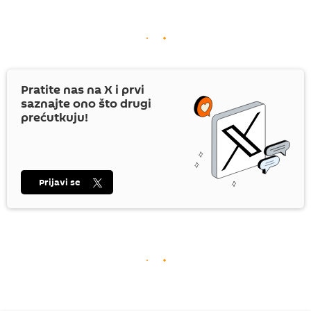
Pratite nas na
X
i prvi
saznajte ono što drugi
prećutkuju!
Prijavi se