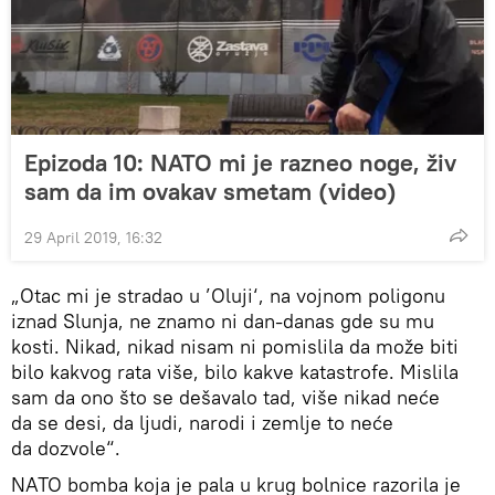
Epizoda 10: NATO mi je razneo noge, živ
sam da im ovakav smetam (video)
29 April 2019, 16:32
„Otac mi je stradao u ’Oluji‘, na vojnom poligonu
iznad Slunja, ne znamo ni dan-danas gde su mu
kosti. Nikad, nikad nisam ni pomislila da može biti
bilo kakvog rata više, bilo kakve katastrofe. Mislila
sam da ono što se dešavalo tad, više nikad neće
da se desi, da ljudi, narodi i zemlje to neće
da dozvole“.
NATO bomba koja je pala u krug bolnice razorila je