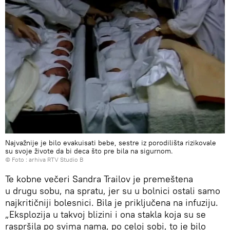
Najvažnije je bilo evakuisati bebe, sestre iz porodilišta rizikovale
su svoje živote da bi deca što pre bila na sigurnom.
© Foto : arhiva RTV Studio B
Te kobne večeri Sandra Trailov je premeštena
u drugu sobu, na spratu, jer su u bolnici ostali samo
najkritičniji bolesnici. Bila je priključena na infuziju.
„Eksplozija u takvoj blizini i ona stakla koja su se
raspršila po svima nama, po celoj sobi, to je bilo