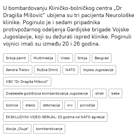
U bombardovanju Kliničko-bolničkog centra „Dr
Dragiša Mišović“ ubijena su tri pacijenta Neurološke
klinike. Poginulo je i sedam pripadnika
protivpožarnog odeljenja Gardijske brigade Vojske
Jugoslavije, koji su dežurali ispred klinike. Poginuli
vojnici imali su između 20 i 26 godina.
Srbija pamti
Multimedija
Video
Srbija
Beograd
Sandra Trailov
Ružica Dimić
NATO
Vojska Jugoslavije
KBC "Dr Dragiša Mišović"
Dvadeseta godišnjica bombardovanja Jugoslavije
strah
bebe
bolnica
staklo
detonacija
krv
porodilje
EKSKLUZIVNI VIDEO-SERIJAL: 20 godina od NATO agresije
Akcija „Oluja“
bombardovanje