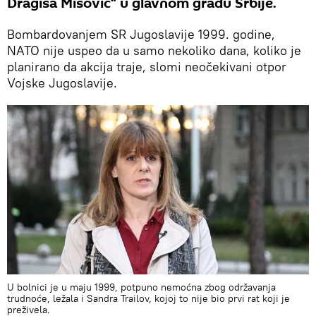
Dragiša Mišović“ u glavnom gradu Srbije.
Bombardovanjem SR Jugoslavije 1999. godine,
NATO nije uspeo da u samo nekoliko dana, koliko je
planirano da akcija traje, slomi neočekivani otpor
Vojske Jugoslavije.
U bolnici je u maju 1999, potpuno nemoćna zbog održavanja
trudnoće, ležala i Sandra Trailov, kojoj to nije bio prvi rat koji je
preživela.