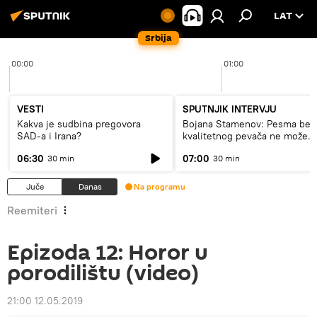
LAT
Srbija
00:00
01:00
VESTI
SPUTNJIK INTERVJU
Kakva je sudbina pregovora
Bojana Stamenov: Pesma bez
SAD-a i Irana?
kvalitetnog pevača ne može
dugo da živi
06:30
07:00
30 min
30 min
Juče
Danas
Na programu
Reemiteri
Epizoda 12: Horor u
porodilištu (video)
21:00 12.05.2019