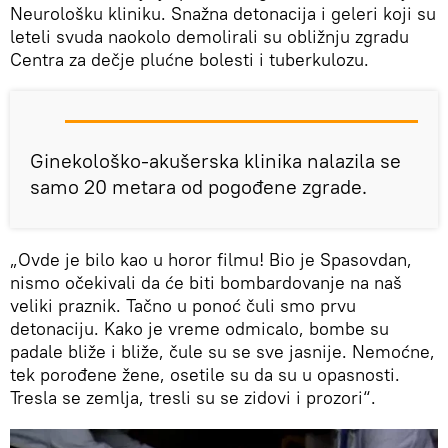
Neurološku kliniku. Snažna detonacija i geleri koji su
leteli svuda naokolo demolirali su obližnju zgradu
Centra za dečje plućne bolesti i tuberkulozu.
Ginekološko-akušerska klinika nalazila se
samo 20 metara od pogođene zgrade.
„Ovde je bilo kao u horor filmu! Bio je Spasovdan,
nismo očekivali da će biti bombardovanje na naš
veliki praznik. Tačno u ponoć čuli smo prvu
detonaciju. Kako je vreme odmicalo, bombe su
padale bliže i bliže, čule su se sve jasnije. Nemoćne,
tek porođene žene, osetile su da su u opasnosti.
Tresla se zemlja, tresli su se zidovi i prozori“.