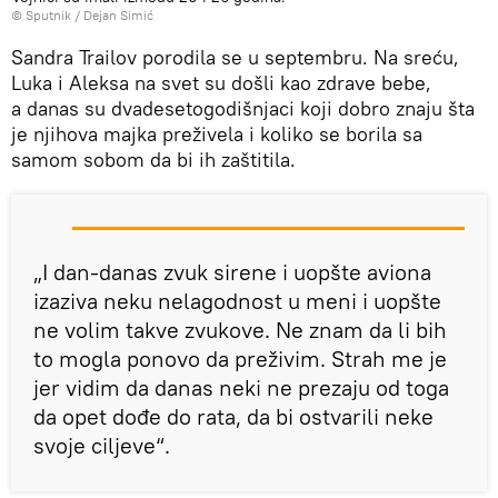
© Sputnik / Dejan Simić
Sandra Trailov porodila se u septembru. Na sreću,
Luka i Aleksa na svet su došli kao zdrave bebe,
a danas su dvadesetogodišnjaci koji dobro znaju šta
je njihova majka preživela i koliko se borila sa
samom sobom da bi ih zaštitila.
„I dan-danas zvuk sirene i uopšte aviona
izaziva neku nelagodnost u meni i uopšte
ne volim takve zvukove. Ne znam da li bih
to mogla ponovo da preživim. Strah me je
jer vidim da danas neki ne prezaju od toga
da opet dođe do rata, da bi ostvarili neke
svoje ciljeve“.