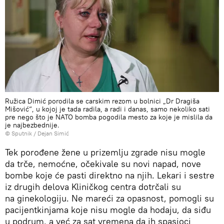
Ružica Dimić porodila se carskim rezom u bolnici „Dr Dragiša
Mišović“, u kojoj je tada radila, a radi i danas, samo nekoliko sati
pre nego što je NATO bomba pogodila mesto za koje je mislila da
je najbezbednije.
© Sputnik / Dejan Simić
Tek porođene žene u prizemlju zgrade nisu mogle
da trče, nemoćne, očekivale su novi napad, nove
bombe koje će pasti direktno na njih. Lekari i sestre
iz drugih delova Kliničkog centra dotrčali su
na ginekologiju. Ne mareći za opasnost, pomogli su
pacijentkinjama koje nisu mogle da hodaju, da siđu
u podrum, a već za sat vremena da ih spasioci