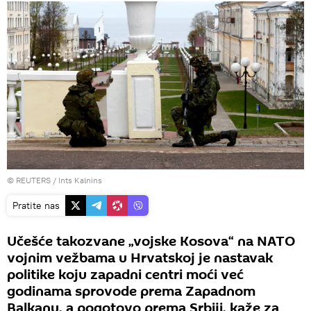
©
REUTERS
/ Ints Kalnins
Pratite nas
Učešće takozvane „vojske Kosova“ na NATO
vojnim vežbama u Hrvatskoj je nastavak
politike koju zapadni centri moći već
godinama sprovode prema Zapadnom
Balkanu, a pogotovo prema Srbiji, kaže za