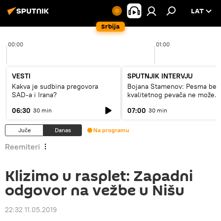
LAT
Srbija
00:00
01:00
VESTI
SPUTNJIK INTERVJU
Kakva je sudbina pregovora
Bojana Stamenov: Pesma bez
SAD-a i Irana?
kvalitetnog pevača ne može
dugo da živi
06:30
07:00
30 min
30 min
Juče
Danas
Na programu
Reemiteri
Klizimo u rasplet: Zapadni
odgovor na vežbe u Nišu
22:32 11.05.2019