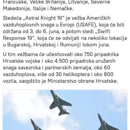
Francuske, Velike Britanije, Litvanije, Severne
Makedonije, Italije i Nemačke.
Sledeća „Astral Knight 19“ je vežba Američkih
vazduhoplovnih snaga u Evropi (USAFE), koja će biti
održana od 3. do 6. juna, a potom sledi „Swift
Response 19“, koja će se odvijati na nekoliko lokacija
u Bugarskoj, Hrvatskoj i Rumuniji tokom juna.
U tim vežbama će učestvovati oko 750 pripadnika
Hrvatske vojske i oko 4.500 pripadnika oružanih
snaga saveznika i partnerskih zemalja, oko 60
vazduhoplova, više od 30 helikoptera i oko 800
vozila, saopštilo je Ministarstvo obrane Hrvatske.