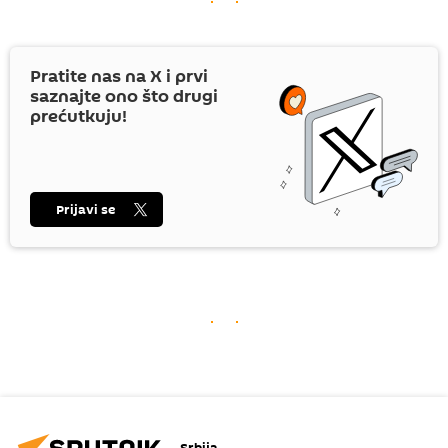
Pratite nas na
X
i prvi
saznajte ono što drugi
prećutkuju!
Prijavi se
Srbija