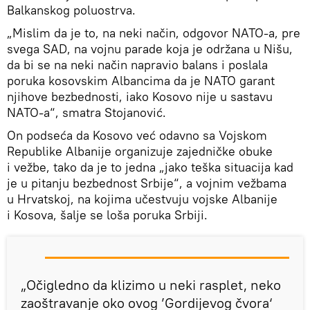
Balkanskog poluostrva.
„Mislim da je to, na neki način, odgovor NATO-a, pre
svega SAD, na vojnu parade koja je održana u Nišu,
da bi se na neki način napravio balans i poslala
poruka kosovskim Albancima da je NATO garant
njihove bezbednosti, iako Kosovo nije u sastavu
NATO-a“, smatra Stojanović.
On podseća da Kosovo već odavno sa Vojskom
Republike Albanije organizuje zajedničke obuke
i vežbe, tako da je to jedna „jako teška situacija kad
je u pitanju bezbednost Srbije“, a vojnim vežbama
u Hrvatskoj, na kojima učestvuju vojske Albanije
i Kosova, šalje se loša poruka Srbiji.
„Očigledno da klizimo u neki rasplet, neko
zaoštravanje oko ovog ’Gordijevog čvora‘