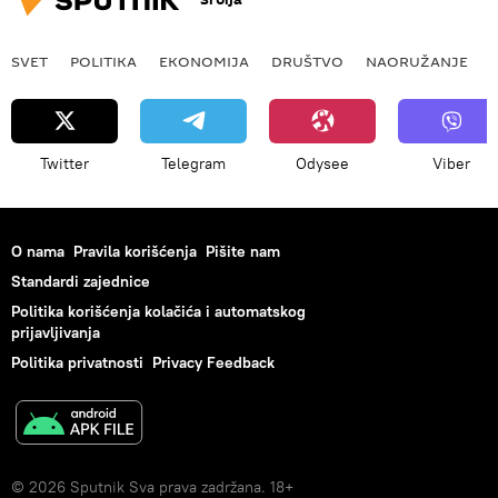
SVET
POLITIKA
EKONOMIJA
DRUŠTVO
NAORUŽANJE
Twitter
Telegram
Odysee
Viber
O nama
Pravila korišćenja
Pišite nam
Standardi zajednice
Politika korišćenja kolačića i automatskog
prijavljivanja
Politika privatnosti
Privacy Feedback
© 2026 Sputnik Sva prava zadržana. 18+