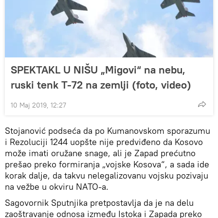
SPEKTAKL U NIŠU „Migovi“ na nebu,
ruski tenk T-72 na zemlji (foto, video)
10 Maj 2019, 12:27
Stojanović podseća da po Kumanovskom sporazumu
i Rezoluciji 1244 uopšte nije predviđeno da Kosovo
može imati oružane snage, ali je Zapad prećutno
prešao preko formiranja „vojske Kosova“, a sada ide
korak dalje, da takvu nelegalizovanu vojsku pozivaju
na vežbe u okviru NATO-a.
Sagovornik Sputnjika pretpostavlja da je na delu
zaoštravanje odnosa između Istoka i Zapada preko