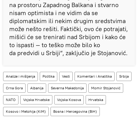
na prostoru Zapadnog Balkana i stvarno
nisam optimista i ne vidim da se
diplomatskim ili nekim drugim sredstvima
može nešto rešiti. Faktički, ovo će potrajati,
mišići će se trenirati nad Srbijom i kako će
to ispasti — to teško može bilo ko
da predvidi u Srbiji“, zaključio je Stojanović.
Analize i mišljenja
Politika
Vesti
Komentari i Analitika
Srbija
Crna Gora
Albanija
Severna Makedonija
Momir Stojanović
NATO
Vojska Hrvatske
Vojska Kosova
Hrvatska
Kosovo i Metohija (KiM)
Bosna i Hercegovina (BiH)