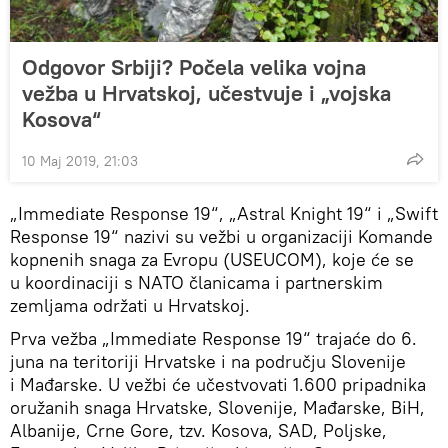
Odgovor Srbiji? Počela velika vojna
vežba u Hrvatskoj, učestvuje i „vojska
Kosova“
10 Maj 2019, 21:03
„Immediate Response 19“, „Astral Knight 19“ i „Swift
Response 19“ nazivi su vežbi u organizaciji Komande
kopnenih snaga za Evropu (USEUCOM), koje će se
u koordinaciji s NATO članicama i partnerskim
zemljama održati u Hrvatskoj.
Prva vežba „Immediate Response 19“ trajaće do 6.
juna na teritoriji Hrvatske i na području Slovenije
i Mađarske. U vežbi će učestvovati 1.600 pripadnika
oružanih snaga Hrvatske, Slovenije, Mađarske, BiH,
Albanije, Crne Gore, tzv. Kosova, SAD, Poljske,