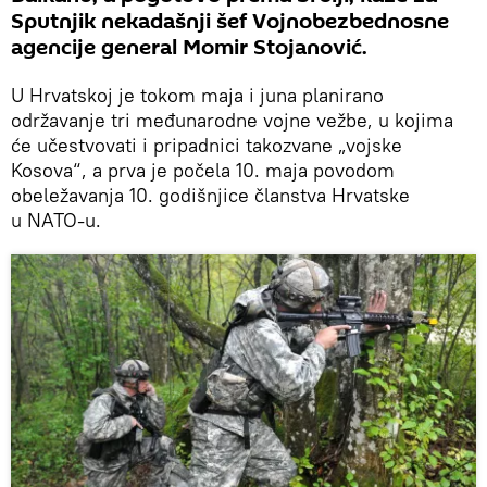
Sputnjik nekadašnji šef Vojnobezbednosne
agencije general Momir Stojanović.
U Hrvatskoj je tokom maja i juna planirano
održavanje tri međunarodne vojne vežbe, u kojima
će učestvovati i pripadnici takozvane „vojske
Kosova“, a prva je počela 10. maja povodom
obeležavanja 10. godišnjice članstva Hrvatske
u NATO-u.