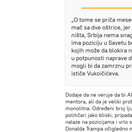
„O tome se priča meseci
mač sa dve oštrice, jer
ništa, Srbija nema snagu
ima poziciju u Savetu 
kojih može da blokira 
u potpunosti naprave dr
mogli bi da zamrznu pr
ističe Vukoičićeva.
Dodaje da ne veruje da bi Al
mentora, ali da je veliki pr
monolitna. Određeni broj lju
političari jako bliski, prip
nalaze na pozicijama i vrlo 
Donalda Trampa očigledno n