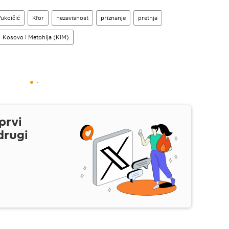
ukoičić
Kfor
nezavisnost
priznanje
pretnja
Kosovo i Metohija (KiM)
prvi
drugi