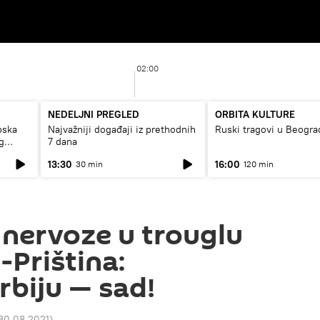
02:00
NEDELJNI PREGLED
ORBITA KULTURE
pska
Najvažniji događaji iz prethodnih
Ruski tragovi u Beogra
g
7 dana
13:30
16:00
30 min
120 min
 nervoze u trouglu
Priština:
rbiju — sad!
 30.08.2021
)