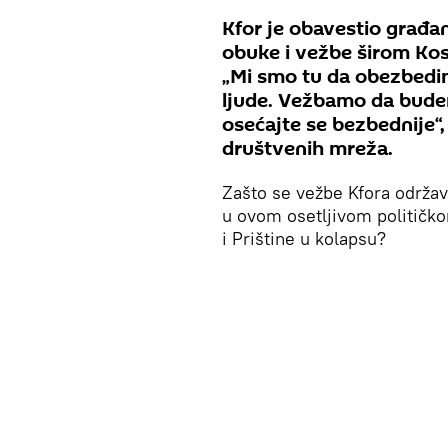
Kfor je obavestio građan
obuke i vežbe širom Ko
„Mi smo tu da obezbedi
ljude. Vežbamo da bude
osećajte se bezbednije“,
društvenih mreža.
Zašto se vežbe Kfora održava
u ovom osetljivom političko
i Prištine u kolapsu?