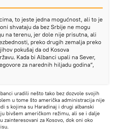
ma, to jeste jedna mogućnost, ali to je
 oni shvataju da bez Srbije ne mogu
 na terenu, jer dole nije prisutna, ali
bezbednosti, preko drugih zemalja preko
njihov pokušaj da od Kosova
žavu. Kada bi Albanci upali na Sever,
egovore za narednih hiljadu godina“,
banci uradili nešto tako bez dozvole svojih
oblem u tome što američka administracija nije
di s kojima su Haradinaj i drugi albanski
adaju bivšem američkom režimu, ali se i dalje
su zainteresovani za Kosovo, dok oni oko
isu.