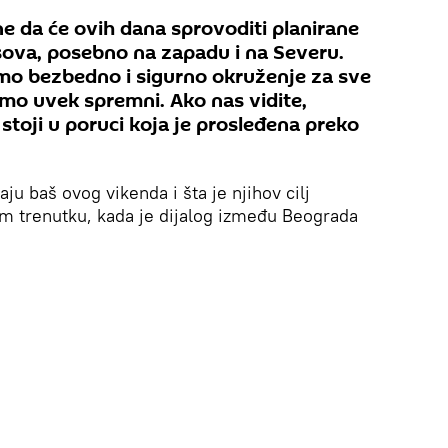
e da će ovih dana sprovoditi planirane
sova, posebno na zapadu i na Severu.
mo bezbedno i sigurno okruženje za sve
mo uvek spremni. Ako nas vidite,
 stoji u poruci koja je prosleđena preko
ju baš ovog vikenda i šta je njihov cilj
m trenutku, kada je dijalog između Beograda