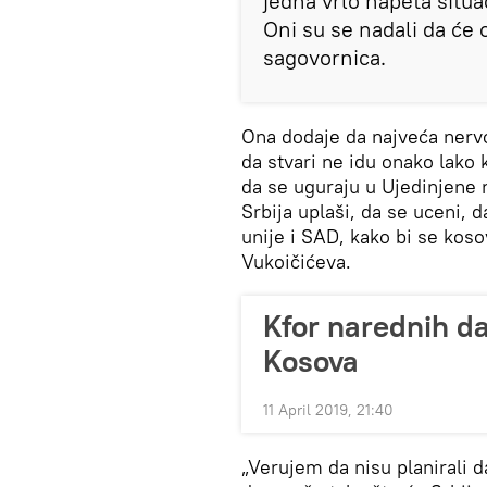
jedna vrlo napeta situaci
Oni su se nadali da će
sagovornica.
Ona dodaje da najveća nervo
da stvari ne idu onako lako 
da se uguraju u Ujedinjene n
Srbija uplaši, da se uceni, d
unije i SAD, kako bi se kosov
Vukoičićeva.
Kfor narednih da
Kosova
11 April 2019, 21:40
„Verujem da nisu planirali d