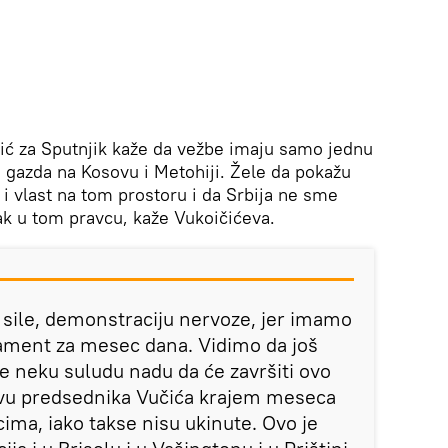
čić za Sputnjik kaže da vežbe imaju samo jednu
 gazda na Kosovu i Metohiji. Žele da pokažu
i vlast na tom prostoru i da Srbija ne sme
ak u tom pravcu, kaže Vukoičićeva.
sile, demonstraciju nervoze, jer imamo
lament za mesec dana. Vidimo da još
je neku suludu nadu da će završiti ovo
ovu predsednika Vučića krajem meseca
ima, iako takse nisu ukinute. Ovo je