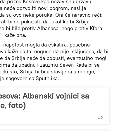
a da prizna Kosovo kao nezavisnu državu.
a neće dozvoliti novi pogrom, nasilje
a su ovo neke poruke. Oni će naravno reći:
ali bi se pokazalo da, ukoliko bi Srbija
ne bi bilo protiv Albanaca, nego protiv Kfora
“, kaže ona.
 bi napetost mogla da eskalira, posebno
va kaže da ta mogućnost nije isključena, da bi
de da Srbija neće da popusti, eventualno mogli
cima da upadnu i zauzmu Sever. Kada bi se
čki sto, Srbija bi bila stavljena u mnogo,
je sagovornica Sputnjika.
sova: Albanski vojnici sa
o, foto)