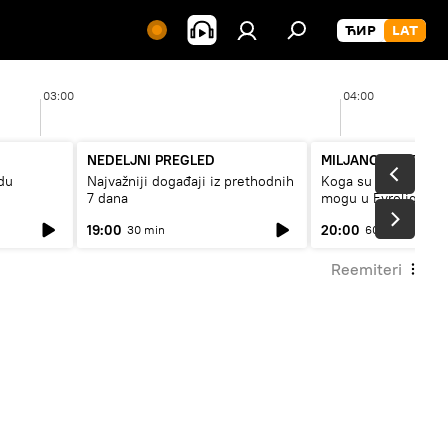
03:00
04:00
NEDELJNI PREGLED
MILJANOV KORNER
du
Najvažniji događaji iz prethodnih
Koga su doveli „večit
7 dana
mogu u Evroligi na
19:00
20:00
30 min
60 min
Reemiteri