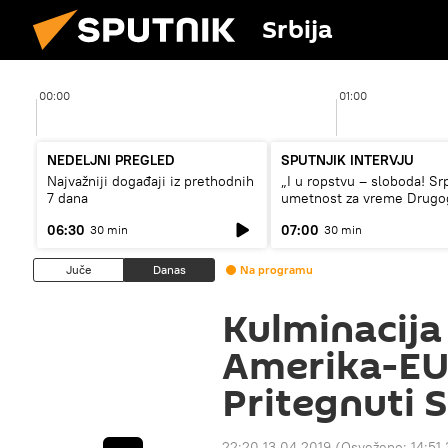
Srbija
00:00
01:00
NEDELJNI PREGLED
SPUTNJIK INTERVJU
Najvažniji događaji iz prethodnih
„I u ropstvu – sloboda! Sr
7 dana
umetnost za vreme Drugo
svetskog rata“
06:30
07:00
30 min
30 min
Juče
Danas
Na programu
Kulminacija
Amerika-EU-
Pritegnuti S
22:20 13.04.2019
(Osveženo:
14:51