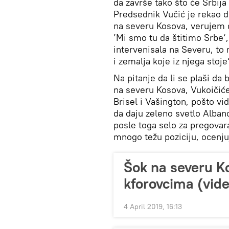
da završe tako što će Srbij
Predsednik Vučić je rekao d
na severu Kosova, verujem d
’Mi smo tu da štitimo Srbe‘, 
intervenisala na Severu, to 
i zemalja koje iz njega stoje
Na pitanje da li se plaši da
na severu Kosova, Vukoičiće
Brisel i Vašington, pošto vi
da daju zeleno svetlo Alban
posle toga selo za pregovara
mnogo težu poziciju, ocenju
Šok na severu Ko
kforovcima (vide
4 April 2019, 16:13