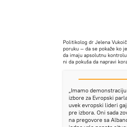
Politikolog dr Jelena Vukoi
poruku — da se pokaže ko je
da imaju apsolutnu kontrolu 
ni da pokuša da napravi kor
„Imamo demonstraciju 
izbore za Evropski par
uvek evropski lideri ga
pre izbora. Oni sada z
na pregovore sa Albanc