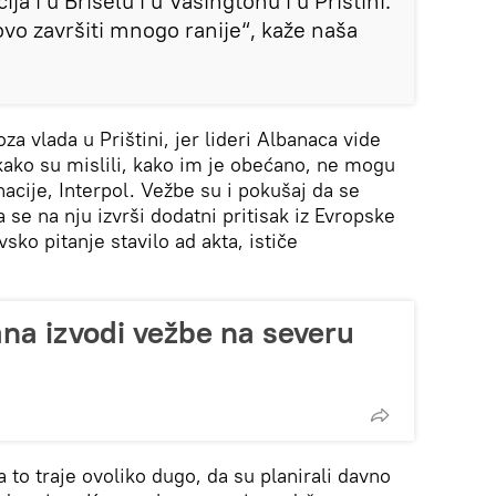
ja i u Briselu i u Vašingtonu i u Prištini.
 ovo završiti mnogo ranije“, kaže naša
za vlada u Prištini, jer lideri Albanaca vide
kako su mislili, kako im je obećano, ne mogu
acije, Interpol. Vežbe su i pokušaj da se
a se na nju izvrši dodatni pritisak iz Evropske
sko pitanje stavilo ad akta, ističe
na izvodi vežbe na severu
a to traje ovoliko dugo, da su planirali davno