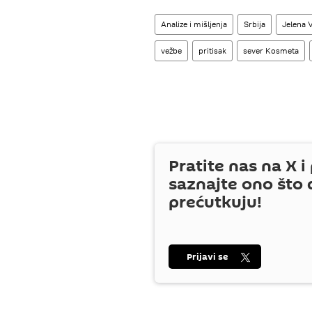
Analize i mišljenja
Srbija
Jelena V
vežbe
pritisak
sever Kosmeta
Pratite nas na
X
i 
saznajte ono što 
prećutkuju!
Prijavi se