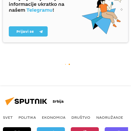
informacije ukratko na
našem
Telegramu
!
Prijavi se
Srbija
SVET
POLITIKA
EKONOMIJA
DRUŠTVO
NAORUŽANJE