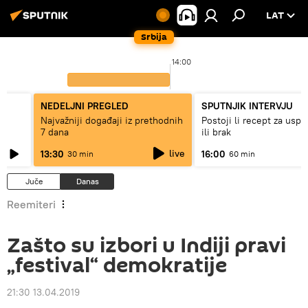
LAT
Srbija
14:00
NEDELJNI PREGLED
SPUTNJIK INTERVJU
Najvažniji događaji iz prethodnih
Postoji li recept za usp
7 dana
ili brak
live
13:30
16:00
30 min
60 min
Juče
Danas
Reemiteri
Zašto su izbori u Indiji pravi
„festival“ demokratije
21:30 13.04.2019