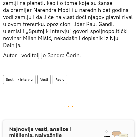
zemlji na planeti, kao i o tome koje su šanse
da premijer Narendra Modi i u narednih pet godina
vodi zemlju i da li će na vlast doći njegov glavni rival
u ovom trenutku, opozicioni lider Raul Gandi,
u emisiji „Sputnjik intervju“ govori spoljnopolitički
novinar Milan Mišić, nekadašnji dopisnik iz Nju
Delhija.
Autor i voditelj je Sandra Čerin.
Sputnjik intervju
Vesti
Radio
Najnovije vesti, analize i
mišljenja. Najvažnije