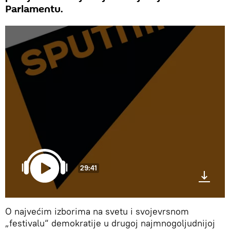
Parlamentu.
29:41
O najvećim izborima na svetu i svojevrsnom
„festivalu“ demokratije u drugoj najmnogoljudnijoj