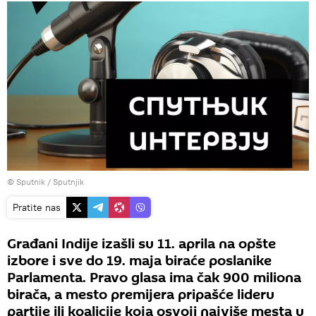
© Sputnik / Sputnjik
Pratite nas
Građani Indije izašli su 11. aprila na opšte
izbore i sve do 19. maja biraće poslanike
Parlamenta. Pravo glasa ima čak 900 miliona
birača, a mesto premijera pripašće lideru
partije ili koalicije koja osvoji najviše mesta u