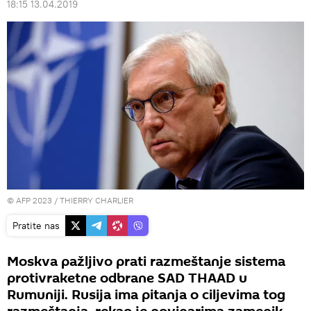
18:15 13.04.2019
© AFP 2023 / THIERRY CHARLIER
Pratite nas
Moskva pažljivo prati razmeštanje sistema
protivraketne odbrane SAD THAAD u
Rumuniji. Rusija ima pitanja o ciljevima tog