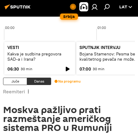
LAT
Srbija
00:00
01:00
VESTI
SPUTNJIK INTERVJU
Kakva je sudbina pregovora
Bojana Stamenov: Pesma bez
SAD-a i Irana?
kvalitetnog pevača ne može
dugo da živi
06:30
07:00
30 min
30 min
Juče
Danas
Na programu
Reemiteri
Moskva pažljivo prati
razmeštanje američkog
sistema PRO u Rumuniji