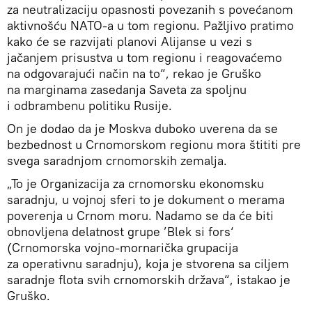
za neutralizaciju opasnosti povezanih s povećanom
aktivnošću NATO-a u tom regionu. Pažljivo pratimo
kako će se razvijati planovi Alijanse u vezi s
jačanjem prisustva u tom regionu i reagovaćemo
na odgovarajući način na to“, rekao je Gruško
na marginama zasedanja Saveta za spoljnu
i odbrambenu politiku Rusije.
On je dodao da je Moskva duboko uverena da se
bezbednost u Crnomorskom regionu mora štititi pre
svega saradnjom crnomorskih zemalja.
„To je Organizacija za crnomorsku ekonomsku
saradnju, u vojnoj sferi to je dokument o merama
poverenja u Crnom moru. Nadamo se da će biti
obnovljena delatnost grupe ’Blek si fors‘
(Crnomorska vojno-mornarička grupacija
za operativnu saradnju), koja je stvorena sa ciljem
saradnje flota svih crnomorskih država“, istakao je
Gruško.