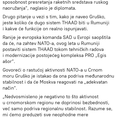
sposobnost presretanja raketnih sredstava ruskog
naoružanja“, naglasio je diplomata.
Drugo pitanje u vezi s tim, kako je naveo Gruško,
jeste koliko će dugo sistem THAAD biti u Rumuniji
i kakve će funkcije on realno ispunjavati.
Ranije je evropska komanda SAD u Evropi saopštila
da će, na zahtev NATO-a, ovog leta u Rumuniji
postaviti sistem THAAD tokom tehničkih radova
i modernizacije postojećeg kompleksa PRO „Egis
ašor“.
Govoreći o rastućoj aktivnosti NATO-a u Crnom
moru Gruško je istakao da ona podriva međunarodnu
stabilnost i da će Moskva reagovati na „adekvatan
način“.
„Nedvosmisleno je negativno to što aktivnost
u crnomorskom regionu ne doprinosi bezbednosti,
već samo podriva regionalnu stabilnost. Razume se,
mi ćemo preduzeti sve neophodne mere