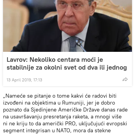
Lavrov: Nekoliko centara moći je
stabilnije za okolni svet od dva ili jednog
13 April 2019, 17:13
„Nameće se pitanje o tome kakvi će radovi biti
izvođeni na objektima u Rumuniji, jer je dobro
poznato da Sjedinjene Američke Države danas rade
na usavršavanju presretanja raketa, a mnogi više
ni ne kriju to da američki PRO, uključujući evropski
segment integrisan u NATO, mora da stekne