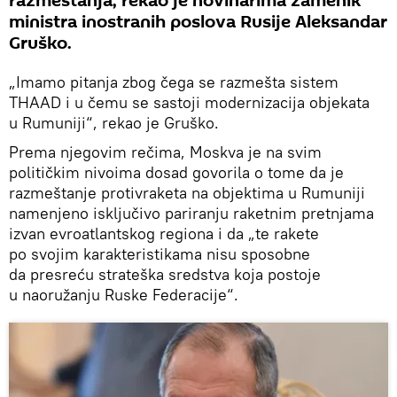
razmeštanja, rekao je novinarima zamenik
ministra inostranih poslova Rusije Aleksandar
Gruško.
„Imamo pitanja zbog čega se razmešta sistem
THAAD i u čemu se sastoji modernizacija objekata
u Rumuniji“, rekao je Gruško.
Prema njegovim rečima, Moskva je na svim
političkim nivoima dosad govorila o tome da je
razmeštanje protivraketa na objektima u Rumuniji
namenjeno isključivo pariranju raketnim pretnjama
izvan evroatlantskog regiona i da „te rakete
po svojim karakteristikama nisu sposobne
da presreću strateška sredstva koja postoje
u naoružanju Ruske Federacije“.