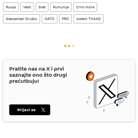
Rusija
Vesti
Svet
Rumunija
Crno more
Aleksandar Gruško
NATO
PRO
sistem THAAD
Pratite nas na
X
i prvi
saznajte ono što drugi
prećutkuju!
Prijavi se