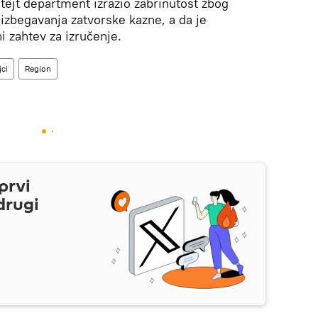
tejt department izrazio zabrinutost zbog
izbegavanja zatvorske kazne, a da je
 zahtev za izručenje.
jci
Region
prvi
drugi