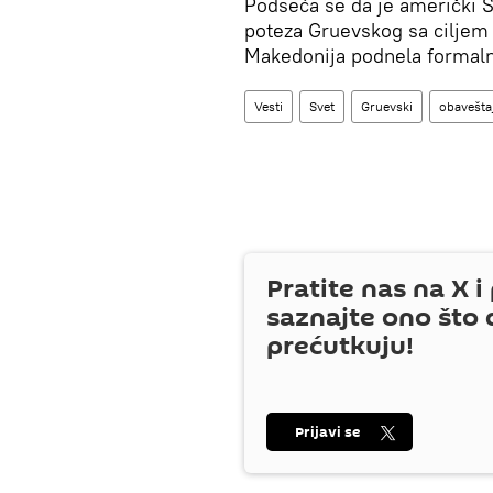
Podseća se da je američki S
poteza Gruevskog sa ciljem 
Makedonija podnela formalni
Vesti
Svet
Gruevski
obavešta
Pratite nas na
X
i 
saznajte ono što 
prećutkuju!
Prijavi se