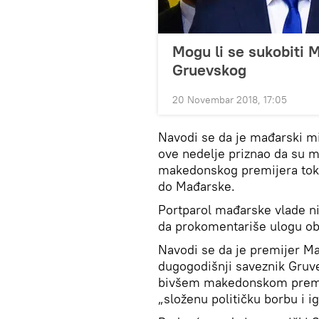
Mogu li se sukobiti 
Gruevskog
20 Novembar 2018, 17:05
Navodi se da je mađarski min
ove nedelje priznao da su m
makedonskog premijera tok
do Mađarske.
Portparol mađarske vlade ni
da prokomentariše ulogu oba
Navodi se da je premijer Ma
dugogodišnji saveznik Gruve
bivšem makedonskom premije
„složenu političku borbu i i