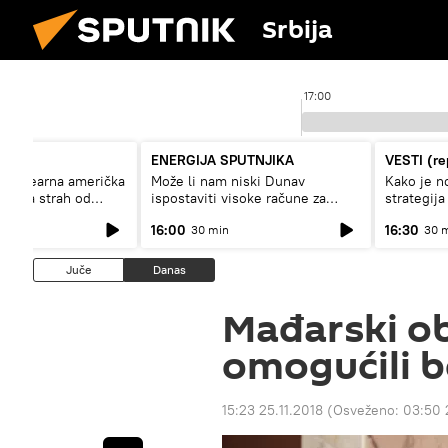
Srbija
16:00
17:00
ENERGIJA SPUTNJIKA
VESTI (re
 nuklearna američka
Može li nam niski Dunav
Kako je n
kazala strah od
ispostaviti visoke račune za
strategija
struju, ili restrikcije
Rusije?
16:00
16:30
30 min
30 
Juče
Danas
Mađarski ob
omogućili 
15:23 25.11.2018
(Osveženo:
03:50 