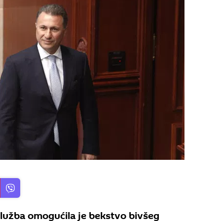
užba omogućila je bekstvo bivšeg