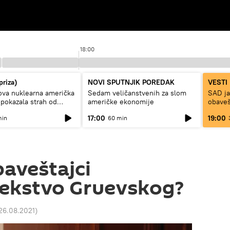
18:00
priza)
NOVI SPUTNJIK POREDAK
VESTI
ova nuklearna američka
Sedam veličanstvenih za slom
SAD ja
 pokazala strah od
američke ekonomije
obaveš
17:00
19:00
min
60 min
aveštajci
bekstvo Gruevskog?
26.08.2021
)