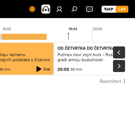
19:00
19:43
20:00
OD ČETVRTKA DO ČETVRTKA
čaju razmenu
Putinov novi vojni kurs - Rusija
tajnih podataka s Kijevom
gradi armiju budućnosti
live
20:00
30 min
60 min
Reemiteri