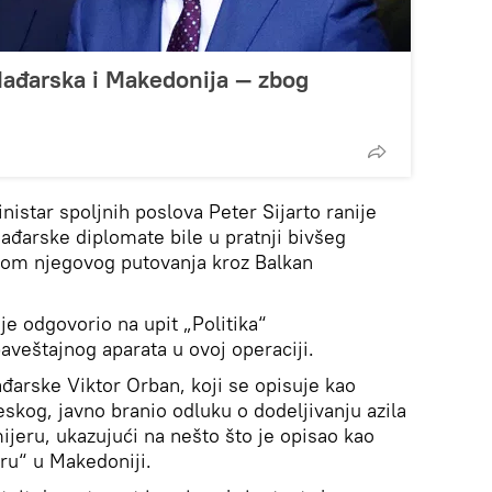
Mađarska i Makedonija — zbog
istar spoljnih poslova Peter Sijarto ranije
ađarske diplomate bile u pratnji bivšeg
om njegovog putovanja kroz Balkan
je odgovorio na upit „Politika“
veštajnog aparata u ovoj operaciji.
đarske Viktor Orban, koji se opisuje kao
skog, javno branio odluku o dodeljivanju azila
ru, ukazujući na nešto što je opisao kao
gru“ u Makedoniji.