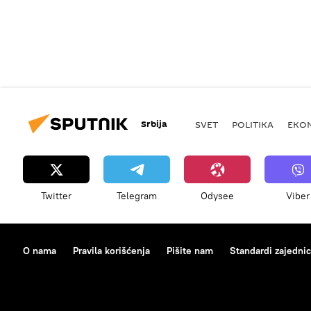
Srbija
SVET
POLITIKA
EKO
Twitter
Telegram
Odysee
Viber
O nama
Pravila korišćenja
Pišite nam
Standardi zajedni