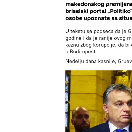
makedonskog premijera 
briselski portal „Politik
osobe upoznate sa situa
U tekstu se podseća da je 
godine i da je ranije ovog 
kaznu zbog korupcije, da bi
u Budimpešti.
Nedelju dana kasnije, Gruevs