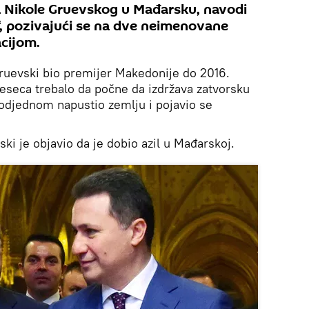
Nikole Gruevskog u Mađarsku, navodi
o“, pozivajući se na dve neimenovane
cijom.
Gruevski bio premijer Makedonije do 2016.
meseca trebalo da počne da izdržava zatvorsku
 odjednom napustio zemlju i pojavio se
ki je objavio da je dobio azil u Mađarskoj.