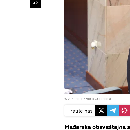
© AP Photo / Boris Grdanoski
Pratite nas
Mađarska obaveštajna sl