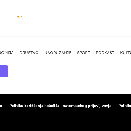
NOMIJA
DRUŠTVO
NAORUŽANJE
SPORT
PODKAST
KULT
ce
Politika korišćenja kolačića i automatskog prijavljivanja
Politik