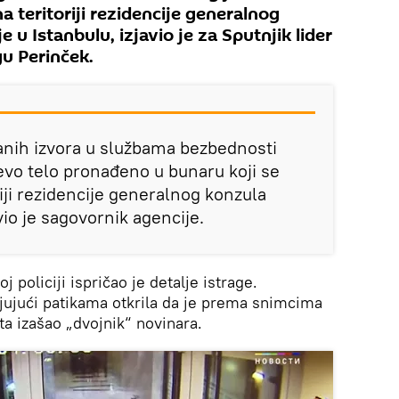
 teritoriji rezidencije generalnog
 u Istanbulu, izjavio je za Sputnjik lider
gu Perinček.
nih izvora u službama bezbednosti
jevo telo pronađeno u bunaru koji se
riji rezidencije generalnog konzula
vio je sagovornik agencije.
j policiji ispričao je detalje istrage.
ljujući patikama otkrila da je prema snimcima
ta izašao „dvojnik“ novinara.