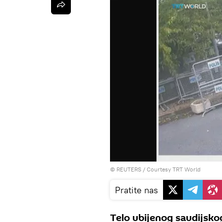
©
REUTERS
/ Courtesy TRT World
Pratite nas
Telo ubijenog saudijsk