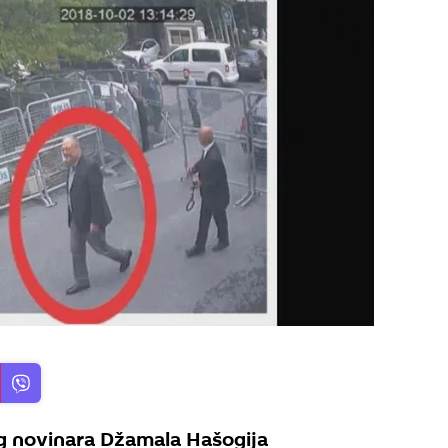
og novinara Džamala Hašogija