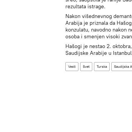
rezultata istrage.
Nakon višednevnog demantov
Arabija je priznala da Hašo
konzulatu, navodno nakon ne
osoba i smenjen visoki zva
Hašogi je nestao 2. oktobra,
Saudijske Arabije u Istanbu
Vesti
Svet
Turska
Saudijska A