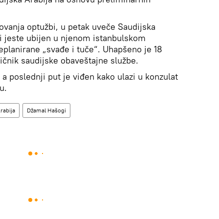
anja optužbi, u petak uveče Saudijska
gi jeste ubijen u njenom istanbulskom
planirane „svađe i tuče“. Uhapšeno je 18
ničnik saudijske obaveštajne službe.
 a poslednji put je viđen kako ulazi u konzulat
lu.
rabija
Džamal Hašogi