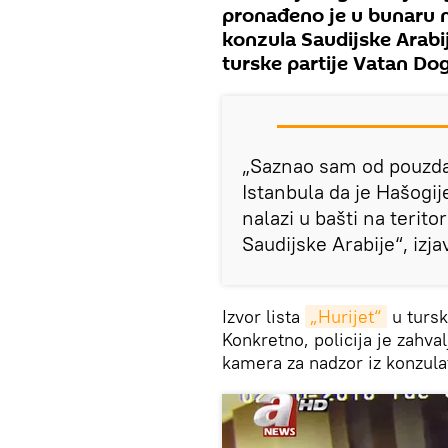
pronađeno je u bunaru na
konzula Saudijske Arabije
turske partije Vatan Do
„Saznao sam od pouzda
Istanbula da je Hašogi
nalazi u bašti na terito
Saudijske Arabije“, izja
Izvor lista
„Hurijet“
u tursko
Konkretno, policija je zahva
kamera za nadzor iz konzula