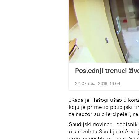
Poslednji trenuci živ
22 Oktobar 2018, 16:04
„Kada je Hašogi ušao u konzu
koju je primetio policijski 
za nadzor su bile cipele“, re
Saudijski novinar i dopisni
u konzulatu Saudijske Arabij
sreo, saopštila je ranije Sa