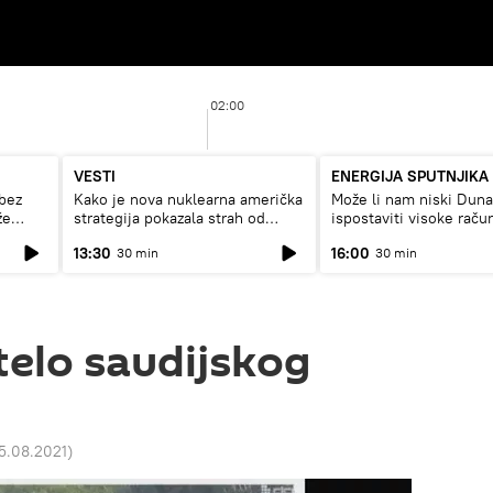
02:00
VESTI
ENERGIJA SPUTNJIKA
bez
Kako je nova nuklearna američka
Može li nam niski Dun
že
strategija pokazala strah od
ispostaviti visoke raču
Rusije?
struju, ili restrikcije
13:30
16:00
30 min
30 min
elo saudijskog
25.08.2021
)