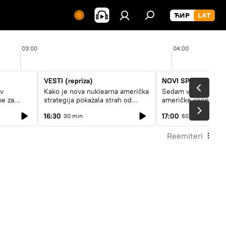
03:00
04:00
VESTI (repriza)
NOVI SPUTNJIK P
av
Kako je nova nuklearna američka
Sedam veličanstven
ne za
strategija pokazala strah od
američke ekonomij
Rusije?
16:30
17:00
30 min
60 min
Reemiteri