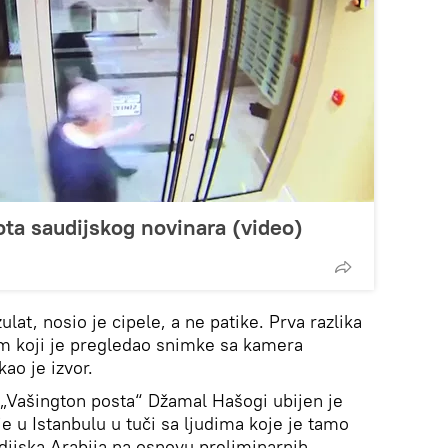
ota saudijskog novinara (video)
lat, nosio je cipele, a ne patike. Prva razlika
tim koji je pregledao snimke sa kamera
kao je izvor.
k „Vašington posta“ Džamal Hašogi ubijen je
e u Istanbulu u tuči sa ljudima koje je tamo
udijska Arabija na osnovu preliminarnih