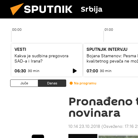
Srbija
00:00
01:00
VESTI
SPUTNJIK INTERVJU
Kakva je sudbina pregovora
Bojana Stamenov: Pesma 
SAD-a i Irana?
kvalitetnog pevača ne mo
dugo da živi
06:30
07:00
30 min
30 min
Juče
Danas
Na programu
Pronađeno t
novinara
10:14 23.10.2018
(Osveženo:
17:16 