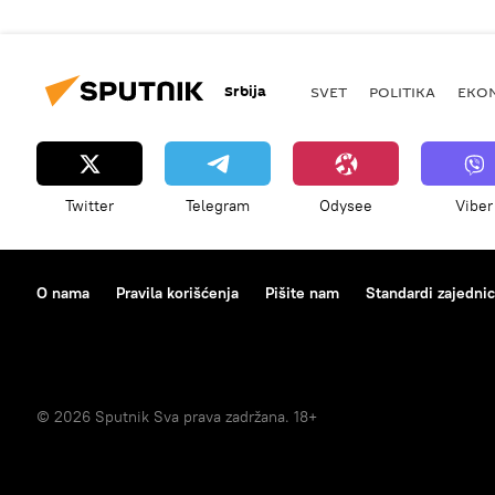
Srbija
SVET
POLITIKA
EKO
Twitter
Telegram
Odysee
Viber
O nama
Pravila korišćenja
Pišite nam
Standardi zajedni
© 2026 Sputnik Sva prava zadržana. 18+