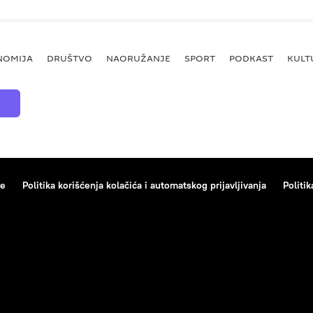
NOMIJA
DRUŠTVO
NAORUŽANJE
SPORT
PODKAST
KULT
ce
Politika korišćenja kolačića i automatskog prijavljivanja
Politik