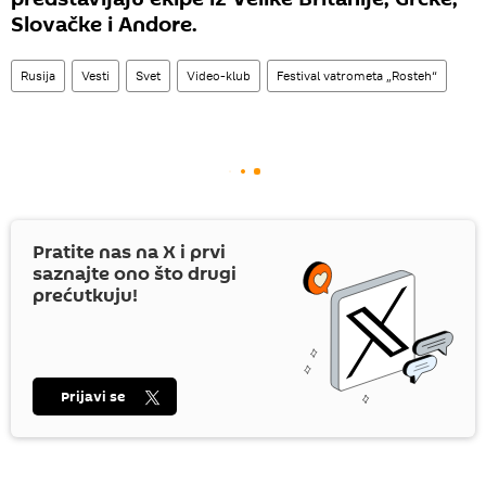
Slovačke i Andore.
Rusija
Vesti
Svet
Video-klub
Festival vatrometa „Rosteh“
Pratite nas na
X
i prvi
saznajte ono što drugi
prećutkuju!
Prijavi se