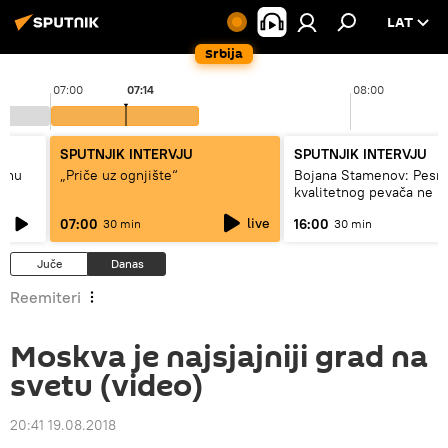
LAT
Srbija
07:00
07:14
08:00
SPUTNJIK INTERVJU
SPUTNJIK INTERVJU
adnu
„Priče uz ognjište“
Bojana Stamenov: Pesm
kvalitetnog pevača ne 
dugo da živi
live
07:00
16:00
30 min
30 min
Juče
Danas
Reemiteri
Moskva je najsjajniji grad na
svetu (video)
20:41 19.08.2018