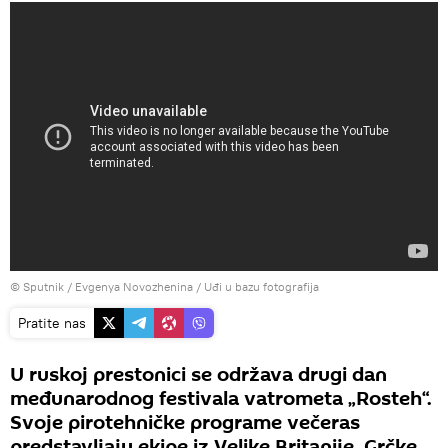
© Sputnik / Evgenya Novozhenina
/
Uđi u bazu fotografija
Pratite nas
U ruskoj prestonici se održava drugi dan
međunarodnog festivala vatrometa „Rosteh“.
Svoje pirotehničke programe večeras
predstavljaju ekipe iz Velike Britanije, Grčke,