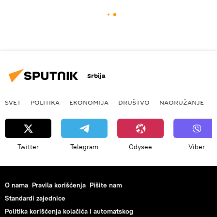
Srbija
SVET
POLITIKA
EKONOMIJA
DRUŠTVO
NAORUŽANJE
Twitter
Telegram
Odysee
Viber
O nama
Pravila korišćenja
Pišite nam
Standardi zajednice
Politika korišćenja kolačića i automatskog