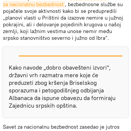
za nacionalnu bezbednost
, bezbednosne službe su
pojačele svoje aktivnosti kako bi se predupredili
„planovi vlasti u Prištini da izazove nemire u južnoj
pokrajini, ali i delovanje pojedinih krugova u našoj
zemlji, koji lažnim vestima unose nemir među
srpsko stanovništvo severno i južno od Ibra“.
Kako navode „dobro obavešteni izvori“,
državni vrh razmatra mere koje će
preduzeti zbog kršenja Briselskog
sporazuma i petogodišnjeg odbijanja
Albanaca da ispune obavezu da formiraju
Zajednicu srpskih opština.
Savet za nacionalnu bezbednost zasedao je jutros