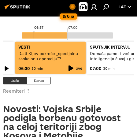
LAT
Srbija
06:37
07:00
VESTI
SPUTNJIK INTERVJU
ki
Da li Kijev pokreće „specijalnu
Domaća pamet i veštač
sankcionu operaciju“?
inteligencija čuvaju gla
live
06:30
07:00
30 min
30 min
Juče
Danas
Reemiteri
Novosti: Vojska Srbije
podigla borbenu gotovost
na celoj teritoriji zbog
Kosova i Metohije