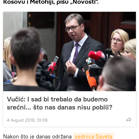
Kosovu i Metohiji, pišu „Novosti“.
Vučić: I sad bi trebalo da budemo
srećni... što nas danas nisu pobili?
4 Avgust 2018, 13:08
Nakon što je danas održana
sednica Saveta 