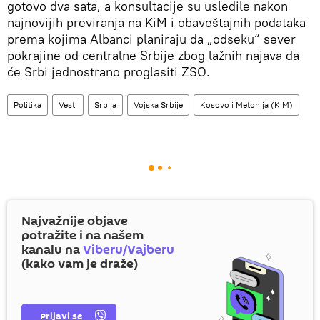
gotovo dva sata, a konsultacije su usledile nakon
najnovijih previranja na KiM i obaveštajnih podataka
prema kojima Albanci planiraju da „odseku“ sever
pokrajine od centralne Srbije zbog lažnih najava da
će Srbi jednostrano proglasiti ZSO.
Politika
Vesti
Srbija
Vojska Srbije
Kosovo i Metohija (KiM)
Najvažnije objave
potražite i na našem
kanalu na
Viberu/Vajberu
(kako vam je draže)
Prijavi se