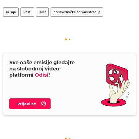
Rusija
Vesti
Svet
predsednička administracija
Sve naše emisije gledajte
na slobodnoj video-
platformi
Odisi
!
Prijavi se