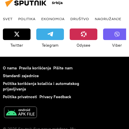
Srbija
SVET
POLITIKA
EKONOMIJA
DRUŠTVO
NAORUŽANJE
Twitter
Telegram
Odysee
Viber
O nama
Pravila korišćenja
Pišite nam
Standardi zajednice
Politika korišćenja kolačića i automatskog
prijavljivanja
Politika privatnosti
Privacy Feedback
© 2026 Sputnik Sva prava zadržana. 18+