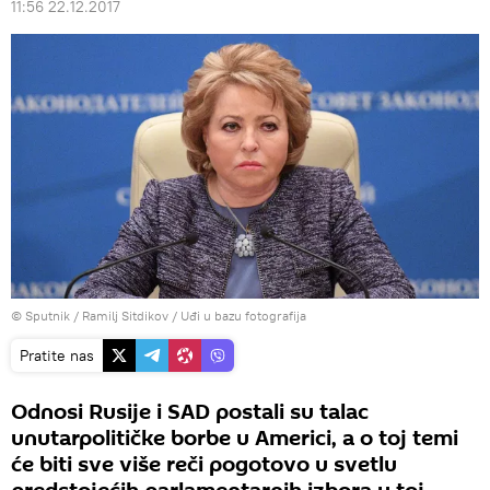
11:56 22.12.2017
© Sputnik / Ramilj Sitdikov
/
Uđi u bazu fotografija
Pratite nas
Odnosi Rusije i SAD postali su talac
unutarpolitičke borbe u Americi, a o toj temi
će biti sve više reči pogotovo u svetlu