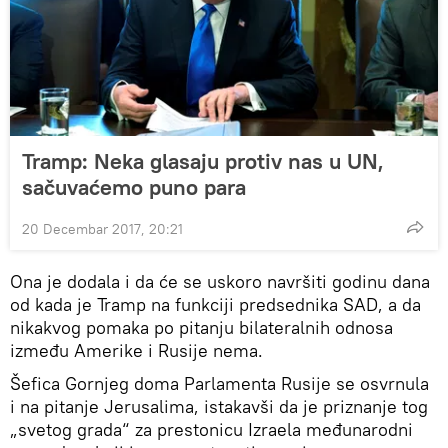
Tramp: Neka glasaju protiv nas u UN,
sačuvaćemo puno para
20 Decembar 2017, 20:21
Ona je dodala i da će se uskoro navršiti godinu dana
od kada je Tramp na funkciji predsednika SAD, a da
nikakvog pomaka po pitanju bilateralnih odnosa
između Amerike i Rusije nema.
Šefica Gornjeg doma Parlamenta Rusije se osvrnula
i na pitanje Jerusalima, istakavši da je priznanje tog
„svetog grada“ za prestonicu Izraela međunarodni