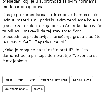
presedan, koji je u suprotnosti sa svim normama
međunarodnog prava.
Ona je prokomentarisala i Trampove Trampa da će
ukinuti materijalnu podršku svim zemljama koje su
glasale za rezoluciju koja poziva Ameriku da povuče
tu odluku, istakavši da taj stav američkog
predsednika predstavlja „korišćenje grube sile, što
je u navici SAD i Zapada u celini“.
„Kako je moguće na taj način pretiti? Je l‘ to
demonstracija principa demokratije?“, zapitala se
Matvijenkova.
Rusija
Vesti
Svet
Valentina Matvijenko
Donald Tramp
unutrašnja pitanja
pretnja