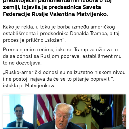
predstojećih parlamentarnih izbora u toj
zemlji, izjavila je predsednica Saveta
Federacije Rusije Valentina Matvijenko.
Kako je rekla, u toku je borba između američkog
establišmenta i predsednika Donalda Trampa, a taj
proces je prilično „složen“.
Prema njenim rečima, iako se Tramp založio za to
da se odnosi sa Rusijom poprave, establišment mu
to ne dozvoljava.
„Rusko-američki odnosi su na izuzetno niskom nivou
i ne postoji najava da će se to pitanje popraviti“,
istakla je Matvijenkova.