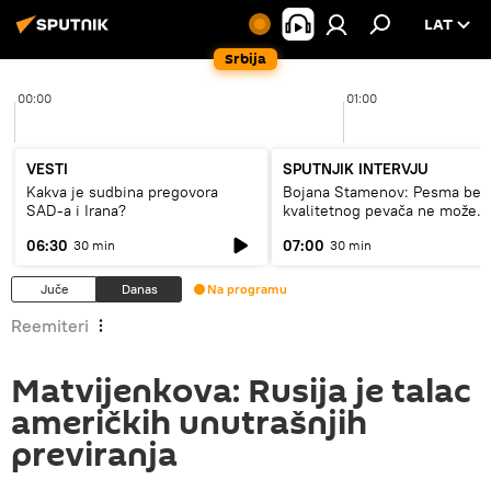
LAT
Srbija
00:00
01:00
VESTI
SPUTNJIK INTERVJU
Kakva je sudbina pregovora
Bojana Stamenov: Pesma bez
SAD-a i Irana?
kvalitetnog pevača ne može
dugo da živi
06:30
07:00
30 min
30 min
Juče
Danas
Na programu
Reemiteri
Matvijenkova: Rusija je talac
američkih unutrašnjih
previranja