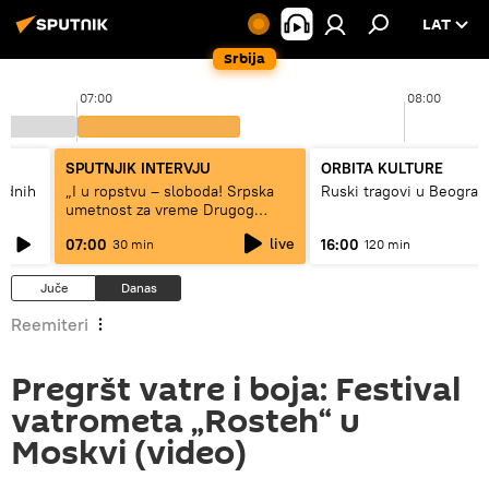
LAT
Srbija
07:00
08:00
SPUTNJIK INTERVJU
ORBITA KULTURE
hodnih
„I u ropstvu – sloboda! Srpska
Ruski tragovi u Beograd
umetnost za vreme Drugog
svetskog rata“
live
07:00
16:00
30 min
120 min
Juče
Danas
Reemiteri
Pregršt vatre i boja: Festival
vatrometa „Rosteh“ u
Moskvi (video)