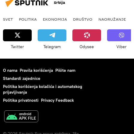
Srbija
SVET
POLITIKA
EKONOMIJA
DRUŠTVO
NAORUŽANJE
Twitter
Telegram
Odysee
Viber
O nama
Pravila korišćenja
Pišite nam
Standardi zajednice
Politika korišćenja kolačića i automatskog
prijavljivanja
Politika privatnosti
Privacy Feedback
© 2026 Sputnik Sva prava zadržana. 18+