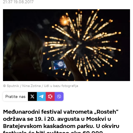
21:37 19.08.2017
© Sputnik / Nina Zotina
/
Uđi u bazu fotografija
Pratite nas
Međunarodni festival vatrometa „Rosteh“
održava se 19. i 20. avgusta u Moskvi u
Bratejevskom kaskadnom parku. U okviru