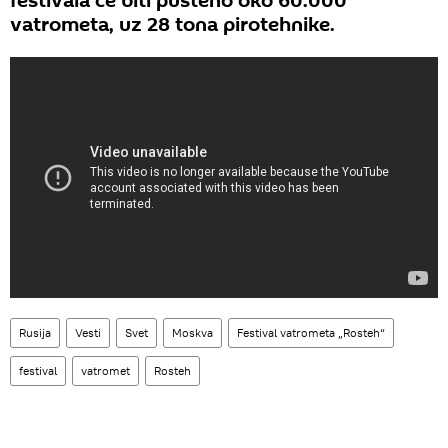
festivala će biti pušteno oko 60.000
vatrometa, uz 28 tona pirotehnike.
Rusija
Vesti
Svet
Moskva
Festival vatrometa „Rosteh“
festival
vatromet
Rosteh