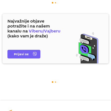
Najvažnije objave
potražite i na našem
kanalu na
Viberu/Vajberu
(kako vam je draže)
Prijavi se