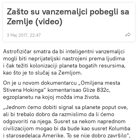
Zašto su vanzemaljci pobegli sa
Zemlje (video)
3 Maj 2017, 22:47
Astrofizičar smatra da bi inteligentni vanzemaljci
mogli biti neprijateljski nastrojeni prema ljudima
i čak težiti kolonizaciji planeta bogatih resursima,
kao što je to slučaj sa Zemljom.
On je u novom dokumentarcu „Omiljena mesta
Stivena Hokinga“ komentarisao Glize 832c,
egzoplanetu na kojoj možda ima života.
„Jednom ćemo dobiti signal sa planete poput ove,
ali bi trebalo dobro da razmislimo da li ćemo
odgovoriti na njega. Susret sa nekom naprednom
civilizacijom mogao bi da bude kao susret Kolumba
i starosedelaca Amerike. To se nije dobro završilo“,