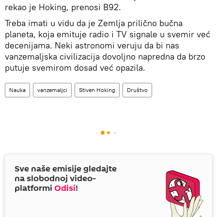
rekao je Hoking, prenosi B92.
Treba imati u vidu da je Zemlja prilično bučna
planeta, koja emituje radio i TV signale u svemir već
decenijama. Neki astronomi veruju da bi nas
vanzemaljska civilizacija dovoljno napredna da brzo
putuje svemirom dosad već opazila.
Nauka
vanzemaljci
Stiven Hoking
Društvo
Sve naše emisije gledajte
na slobodnoj video-
platformi
Odisi
!