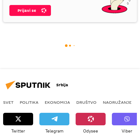
Prijavi se
Srbija
SVET
POLITIKA
EKONOMIJA
DRUŠTVO
NAORUŽANJE
Twitter
Telegram
Odysee
Viber