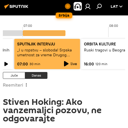
LAT
Srbija
07:00
08:00
SPUTNJIK INTERVJU
ORBITA KULTURE
hodnih
„I u ropstvu – sloboda! Srpska
Ruski tragovi u Beograd
umetnost za vreme Drugog
svetskog rata“
live
07:00
16:00
30 min
120 min
Juče
Danas
Reemiteri
Stiven Hoking: Ako
vanzemaljci pozovu, ne
odgovarajte