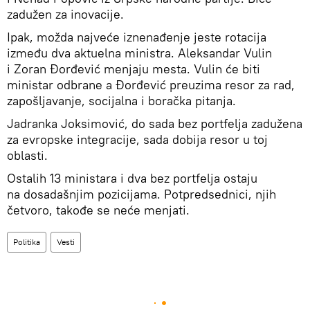
zadužen za inovacije.
Ipak, možda najveće iznenađenje jeste rotacija
između dva aktuelna ministra. Aleksandar Vulin
i Zoran Đorđević menjaju mesta. Vulin će biti
ministar odbrane a Đorđević preuzima resor za rad,
zapošljavanje, socijalna i boračka pitanja.
Jadranka Joksimović, do sada bez portfelja zadužena
za evropske integracije, sada dobija resor u toj
oblasti.
Ostalih 13 ministara i dva bez portfelja ostaju
na dosadašnjim pozicijama. Potpredsednici, njih
četvoro, takođe se neće menjati.
Politika
Vesti