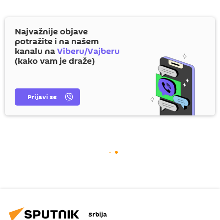
Najvažnije objave
potražite i na našem
kanalu na
Viberu/Vajberu
(kako vam je draže)
Prijavi se
Srbija