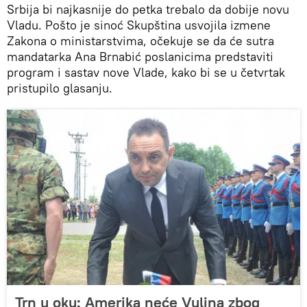
Srbija bi najkasnije do petka trebalo da dobije novu
Vladu. Pošto je sinoć Skupština usvojila izmene
Zakona o ministarstvima, očekuje se da će sutra
mandatarka Ana Brnabić poslanicima predstaviti
program i sastav nove Vlade, kako bi se u četvrtak
pristupilo glasanju.
Trn u oku: Amerika neće Vulina zbog