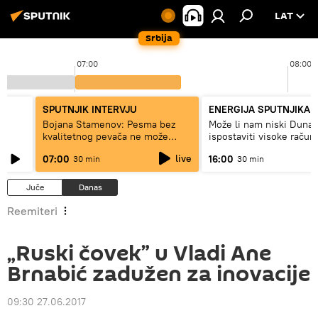
LAT
Srbija
07:00
08:00
SPUTNJIK INTERVJU
ENERGIJA SPUTNJIKA
a
Bojana Stamenov: Pesma bez
Može li nam niski Dunav
kvalitetnog pevača ne može
ispostaviti visoke račun
dugo da živi
struju, ili restrikcije
live
07:00
16:00
30 min
30 min
Juče
Danas
Reemiteri
„Ruski čovek” u Vladi Ane
Brnabić zadužen za inovacije
09:30 27.06.2017