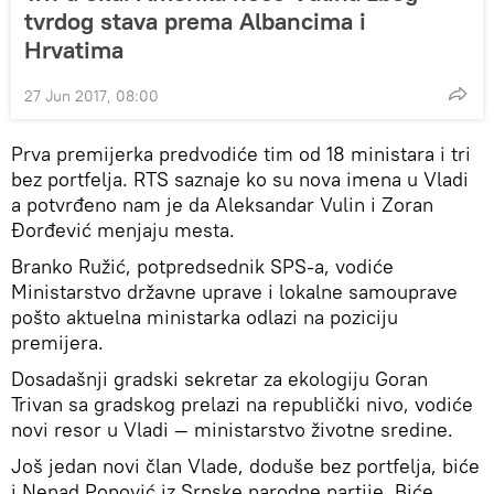
tvrdog stava prema Albancima i
Hrvatima
27 Jun 2017, 08:00
Prva premijerka predvodiće tim od 18 ministara i tri
bez portfelja. RTS saznaje ko su nova imena u Vladi
a potvrđeno nam je da Aleksandar Vulin i Zoran
Đorđević menjaju mesta.
Branko Ružić, potpredsednik SPS-a, vodiće
Ministarstvo državne uprave i lokalne samouprave
pošto aktuelna ministarka odlazi na poziciju
premijera.
Dosadašnji gradski sekretar za ekologiju Goran
Trivan sa gradskog prelazi na republički nivo, vodiće
novi resor u Vladi — ministarstvo životne sredine.
Još jedan novi član Vlade, doduše bez portfelja, biće
i Nenad Popović iz Srpske narodne partije. Biće