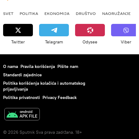
SVET
POLITIKA
EKONOMIJA
DRUŠTVO
NAORUŽANJE
Twitter
Telegram
Odysee
Viber
O nama
Pravila korišćenja
Pišite nam
Standardi zajednice
Politika korišćenja kolačića i automatskog
prijavljivanja
Politika privatnosti
Privacy Feedback
© 2026 Sputnik Sva prava zadržana. 18+