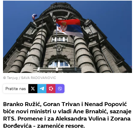
© Tanjug / SAVA RADOVANOVIC
Pratite nas
Branko Ružić, Goran Trivan i Nenad Popović
biće novi ministri u vladi Ane Brnabić, saznaje
RTS. Promene i za Aleksandra Vulina i Zorana
Đorđevića - zameniće resore.